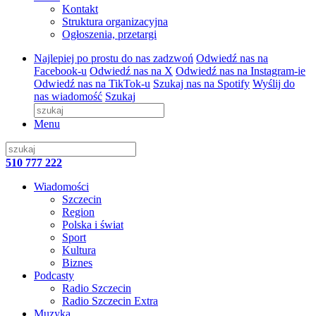
Kontakt
Struktura organizacyjna
Ogłoszenia, przetargi
Najlepiej po prostu do nas zadzwoń
Odwiedź nas na
Facebook-u
Odwiedź nas na X
Odwiedź nas na Instagram-ie
Odwiedź nas na TikTok-u
Szukaj nas na Spotify
Wyślij do
nas wiadomość
Szukaj
Menu
510 777 222
Wiadomości
Szczecin
Region
Polska i świat
Sport
Kultura
Biznes
Podcasty
Radio Szczecin
Radio Szczecin Extra
Muzyka