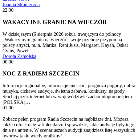
Joanna Skonieczna
22:00
WAKACYJNE GRANIE NA WIECZÓR
W dzisiejszym (6 sierpnia 2026 roku), trwającym do północy
„Wakacyjnym graniu na wieczór” swoje przeboje przypomną
polscy artyści, m.in. Marika, Reni Jusis, Margaret, Kayah, Oskar
Cyms, Paweł…
Dorota Zamolska
00:00
NOC Z RADIEM SZCZECIN
Informacje regionalne, informacje miejskie, prognoza pogody, dobra
muzyka, ciekawe audycje, świetna zabawa, konkursy, nagrody.
Słuchaj przez internet lub w województwie zachodniopomorskiem
(POLSKA)…
01:00
Zobacz pełen program Radia Szczecin na najbliższe dni. Możesz
także cofnąć datę w kalendarzu i sprawdzić, jakie audycje były tego
dnia na antenie. W scenariuszach audycji znajdziesz listę wszystkich
uworów jakie wtedy graliśmy!