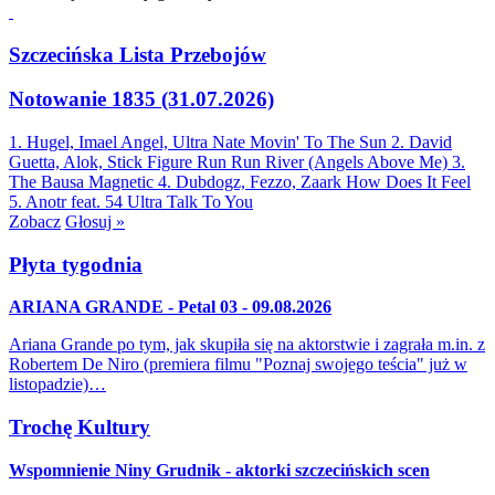
Szczecińska Lista Przebojów
Notowanie 1835 (31.07.2026)
1. Hugel, Imael Angel, Ultra Nate
Movin' To The Sun
2. David
Guetta, Alok, Stick Figure
Run Run River (Angels Above Me)
3.
The Bausa
Magnetic
4. Dubdogz, Fezzo, Zaark
How Does It Feel
5. Anotr feat. 54 Ultra
Talk To You
Zobacz
Głosuj »
Płyta tygodnia
ARIANA GRANDE - Petal 03 - 09.08.2026
Ariana Grande po tym, jak skupiła się na aktorstwie i zagrała m.in. z
Robertem De Niro (premiera filmu "Poznaj swojego teścia" już w
listopadzie)…
Trochę Kultury
Wspomnienie Niny Grudnik - aktorki szczecińskich scen