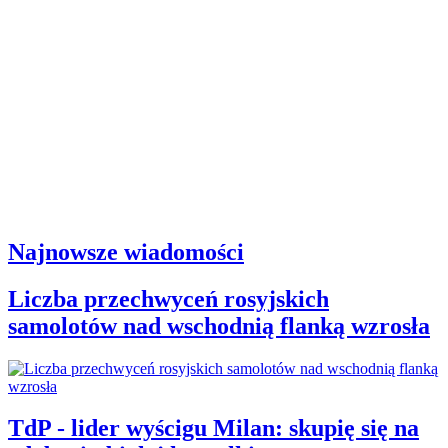
Najnowsze wiadomości
Liczba przechwyceń rosyjskich
samolotów nad wschodnią flanką wzrosła
TdP - lider wyścigu Milan: skupię się na