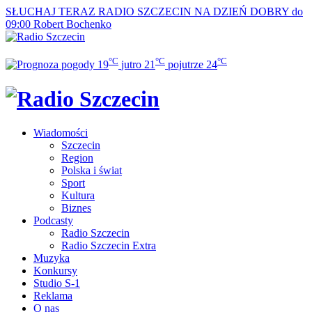
SŁUCHAJ TERAZ
RADIO SZCZECIN NA DZIEŃ DOBRY do
09:00
Robert Bochenko
°C
°C
°C
19
jutro
21
pojutrze
24
Wiadomości
Szczecin
Region
Polska i świat
Sport
Kultura
Biznes
Podcasty
Radio Szczecin
Radio Szczecin Extra
Muzyka
Konkursy
Studio S-1
Reklama
O nas