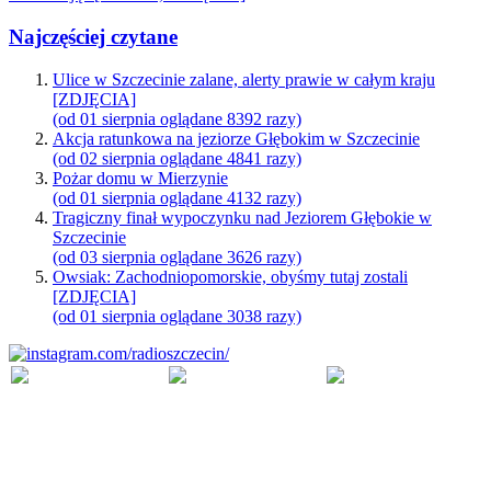
Najczęściej czytane
Ulice w Szczecinie zalane, alerty prawie w całym kraju
[ZDJĘCIA]
(od 01 sierpnia oglądane 8392 razy)
Akcja ratunkowa na jeziorze Głębokim w Szczecinie
(od 02 sierpnia oglądane 4841 razy)
Pożar domu w Mierzynie
(od 01 sierpnia oglądane 4132 razy)
Tragiczny finał wypoczynku nad Jeziorem Głębokie w
Szczecinie
(od 03 sierpnia oglądane 3626 razy)
Owsiak: Zachodniopomorskie, obyśmy tutaj zostali
[ZDJĘCIA]
(od 01 sierpnia oglądane 3038 razy)