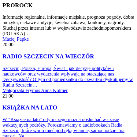
PROROCK
Informacje regionalne, informacje miejskie, prognoza pogody, dobra
muzyka, ciekawe audycje, świetna zabawa, konkursy, nagrody.
Słuchaj przez internet lub w województwie zachodniopomorskiem
(POLSKA)…
Maciej Papke
20:00
RADIO SZCZECIN NA WIECZÓR
Szczecin, Polska, Europa, Świat - jak decyzje polityków i
naukowców oraz wydarzenia wpływają na otaczającą nas
rzeczywistość? O tym od poniedziałku do czwartku dyskutujemy w
Radiu Szczecin…
Małgorzata Frymus
Anna Kolmer
21:00
KSIĄŻKA NA LATO
W "Książce na lato" o tym czego można posłuchać w czasie
wakacyjnych podróży. Porozmawiamy o audiobookach Radia
Szczecin, które warto mieć pod ręką w aucie, samochodzie i na
tarasie. Na…