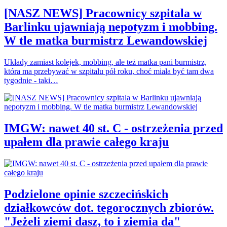
[NASZ NEWS] Pracownicy szpitala w
Barlinku ujawniają nepotyzm i mobbing.
W tle matka burmistrz Lewandowskiej
Układy zamiast kolejek, mobbing, ale też matka pani burmistrz,
która ma przebywać w szpitalu pół roku, choć miała być tam dwa
tygodnie - taki…
IMGW: nawet 40 st. C - ostrzeżenia przed
upałem dla prawie całego kraju
Podzielone opinie szczecińskich
działkowców dot. tegorocznych zbiorów.
"Jeżeli ziemi dasz, to i ziemia da"