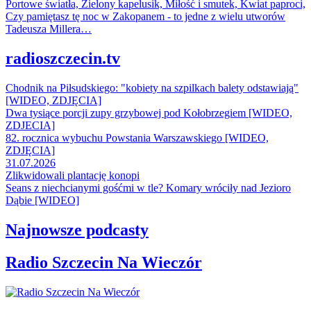
Portowe światła, Zielony kapelusik, Miłość i smutek, Kwiat paproci,
Czy pamiętasz tę noc w Zakopanem - to jedne z wielu utworów
Tadeusza Millera…
radioszczecin.tv
Chodnik na Piłsudskiego: "kobiety na szpilkach balety odstawiają"
[WIDEO, ZDJĘCIA]
Dwa tysiące porcji zupy grzybowej pod Kołobrzegiem [WIDEO,
ZDJECIA]
82. rocznica wybuchu Powstania Warszawskiego [WIDEO,
ZDJĘCIA]
31.07.2026
Zlikwidowali plantację konopi
Seans z niechcianymi gośćmi w tle? Komary wróciły nad Jezioro
Dąbie [WIDEO]
Najnowsze podcasty
Radio Szczecin Na Wieczór