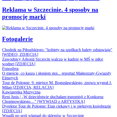
Reklama w Szczecinie. 4 sposoby na
promocję marki
Fotogalerie
Chodnik na Piłsudskiego: "kobiety na szpilkach balety odstawiają"
[WIDEO, ZDJĘCIA]
Zawodnicy Arkonii Szczecin walczą w kadrze w MŚ w piłce
wodnej [ZDJĘCIA]
Fonosfera
O mieście, co kaszą i słoniem stoi... reportaż Małgorzaty-Gwiazdy
Elmerych
Tour de Pologne. 9. miejsce M. Bogusławskiego, znowu wygrał J.
Milan [ZDJĘCIA, RELACJA]
Kawiarenka Muzyczna
Reni Jusis | „W dzieciństwie słuchałam transmisji z Konkursu
Chopinowskiego…” [WYWIAD z ARTYSTKĄ]
Dyrektor Tour de Pologne: Etap ciekawy i w pięknym krajobrazie
[ZDJĘCIA]
Wpadli po serii włamań do sklepów w Szczecinie