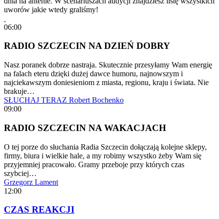
dnia na antenie. W scenariuszach audycji znajdziesz listę wszystkich
uworów jakie wtedy graliśmy!
06:00
RADIO SZCZECIN NA DZIEŃ DOBRY
Nasz poranek dobrze nastraja. Skutecznie przesyłamy Wam energię
na falach eteru dzięki dużej dawce humoru, najnowszym i
najciekawszym doniesieniom z miasta, regionu, kraju i świata. Nie
brakuje…
SŁUCHAJ TERAZ
Robert Bochenko
09:00
RADIO SZCZECIN NA WAKACJACH
O tej porze do słuchania Radia Szczecin dołączają kolejne sklepy,
firmy, biura i wielkie hale, a my robimy wszystko żeby Wam się
przyjemniej pracowało. Gramy przeboje przy których czas
szybciej…
Grzegorz Lament
12:00
CZAS REAKCJI