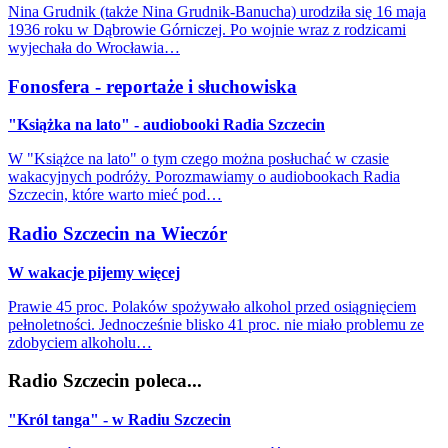
Nina Grudnik (także Nina Grudnik-Banucha) urodziła się 16 maja
1936 roku w Dąbrowie Górniczej. Po wojnie wraz z rodzicami
wyjechała do Wrocławia…
Fonosfera - reportaże i słuchowiska
"Książka na lato" - audiobooki Radia Szczecin
W "Książce na lato" o tym czego można posłuchać w czasie
wakacyjnych podróży. Porozmawiamy o audiobookach Radia
Szczecin, które warto mieć pod…
Radio Szczecin na Wieczór
W wakacje pijemy więcej
Prawie 45 proc. Polaków spożywało alkohol przed osiągnięciem
pełnoletności. Jednocześnie blisko 41 proc. nie miało problemu ze
zdobyciem alkoholu…
Radio Szczecin poleca...
"Król tanga" - w Radiu Szczecin