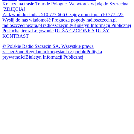
Kolarze na trasie Tour de Pologne. We wtorek wjadą do Szczecina
[ZDJĘCIA]
Zadzwoń do studia: 510 777 666
Czujny non stop: 510 777 222
Wyślij do nas wiadomość
Prognoza pogody
radioszczecin.pl
radioszczecinextra.pl
radioszczecin.tv
Biuletyn Informacji Publicznej
Posłuchaj teraz
Logowanie
DUŻA CZCIONKA
DUŻY
KONTRAST
© Polskie Radio Szczecin SA. Wszystkie prawa
zastrzeżone.
Regulamin korzystania z portalu
Polityka
prywatności
Biuletyn Informacji Publicznej