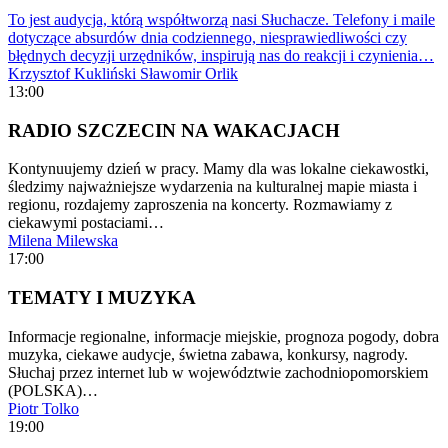
To jest audycja, którą współtworzą nasi Słuchacze. Telefony i maile
dotyczące absurdów dnia codziennego, niesprawiedliwości czy
błędnych decyzji urzędników, inspirują nas do reakcji i czynienia…
Krzysztof Kukliński
Sławomir Orlik
13:00
RADIO SZCZECIN NA WAKACJACH
Kontynuujemy dzień w pracy. Mamy dla was lokalne ciekawostki,
śledzimy najważniejsze wydarzenia na kulturalnej mapie miasta i
regionu, rozdajemy zaproszenia na koncerty. Rozmawiamy z
ciekawymi postaciami…
Milena Milewska
17:00
TEMATY I MUZYKA
Informacje regionalne, informacje miejskie, prognoza pogody, dobra
muzyka, ciekawe audycje, świetna zabawa, konkursy, nagrody.
Słuchaj przez internet lub w województwie zachodniopomorskiem
(POLSKA)…
Piotr Tolko
19:00