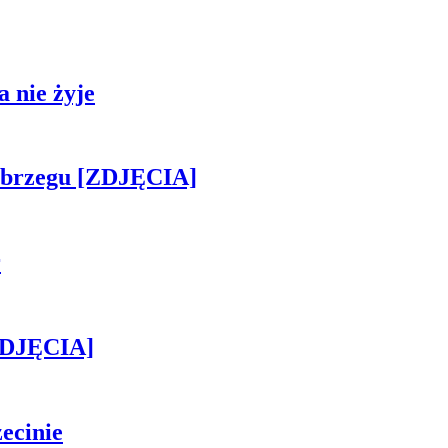
 nie żyje
obrzegu [ZDJĘCIA]
r
[ZDJĘCIA]
ecinie