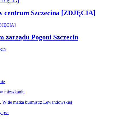
 w centrum Szczecina [ZDJĘCIA]
em zarządu Pogoni Szczecin
nie
 w mieszkaniu
g. W tle matka burmistrz Lewandowskiej
y psa