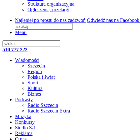
Struktura organizacyjna
Ogłoszenia, przetargi
Najlepiej po prostu do nas zadzwoń
Odwiedź nas na Facebook
Menu
510 777 222
Wiadomości
Szczecin
Region
Polska i świat
Sport
Kultura
Biznes
Podcasty
Radio Szczecin
Radio Szczecin Extra
Muzyka
Konkursy
Studio S-1
Reklama
O nas