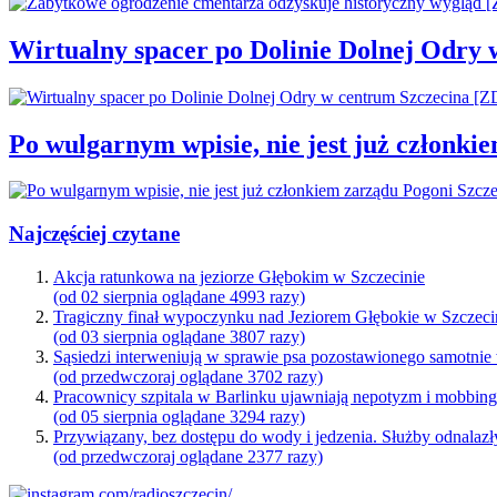
Wirtualny spacer po Dolinie Dolnej Odry
Po wulgarnym wpisie, nie jest już członki
Najczęściej czytane
Akcja ratunkowa na jeziorze Głębokim w Szczecinie
(od 02 sierpnia oglądane 4993 razy)
Tragiczny finał wypoczynku nad Jeziorem Głębokie w Szczeci
(od 03 sierpnia oglądane 3807 razy)
Sąsiedzi interweniują w sprawie psa pozostawionego samotnie
(od przedwczoraj oglądane 3702 razy)
Pracownicy szpitala w Barlinku ujawniają nepotyzm i mobbin
(od 05 sierpnia oglądane 3294 razy)
Przywiązany, bez dostępu do wody i jedzenia. Służby odnalazł
(od przedwczoraj oglądane 2377 razy)