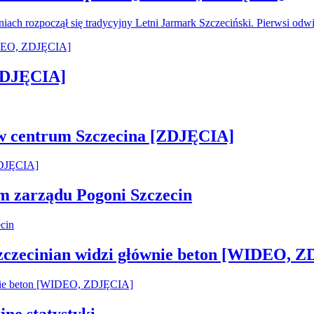
oniach rozpoczął się tradycyjny Letni Jarmark Szczeciński. Pierwsi od
[ZDJĘCIA]
 w centrum Szczecina [ZDJĘCIA]
em zarządu Pogoni Szczecin
Szczecinian widzi głównie beton [WIDEO, 
jne statystyki