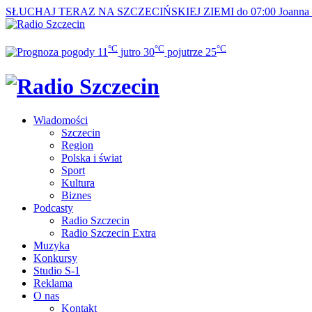
SŁUCHAJ TERAZ
NA SZCZECIŃSKIEJ ZIEMI do 07:00
Joanna
°C
°C
°C
11
jutro
30
pojutrze
25
Wiadomości
Szczecin
Region
Polska i świat
Sport
Kultura
Biznes
Podcasty
Radio Szczecin
Radio Szczecin Extra
Muzyka
Konkursy
Studio S-1
Reklama
O nas
Kontakt