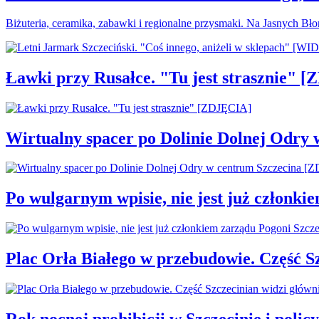
Biżuteria, ceramika, zabawki i regionalne przysmaki. Na Jasnych Bł
Ławki przy Rusałce. "Tu jest strasznie" 
Wirtualny spacer po Dolinie Dolnej Odry
Po wulgarnym wpisie, nie jest już członki
Plac Orła Białego w przebudowie. Część 
Rok nocnej prohibicji w Szczecinie i policy