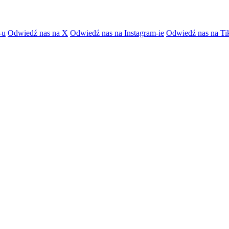
-u
Odwiedź nas na X
Odwiedź nas na Instagram-ie
Odwiedź nas na Ti