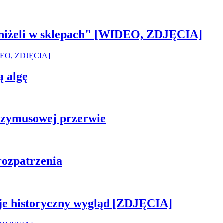
 aniżeli w sklepach" [WIDEO, ZDJĘCIA]
ą algę
rzymusowej przerwie
rozpatrzenia
je historyczny wygląd [ZDJĘCIA]