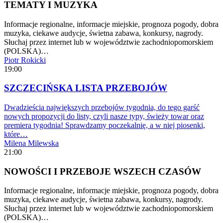
TEMATY I MUZYKA
Informacje regionalne, informacje miejskie, prognoza pogody, dobra
muzyka, ciekawe audycje, świetna zabawa, konkursy, nagrody.
Słuchaj przez internet lub w województwie zachodniopomorskiem
(POLSKA)…
Piotr Rokicki
19:00
SZCZECIŃSKA LISTA PRZEBOJÓW
Dwadzieścia największych przebojów tygodnia, do tego garść
nowych propozycji do listy, czyli nasze typy, świeży towar oraz
premiera tygodnia! Sprawdzamy poczekalnię, a w niej piosenki,
które…
Milena Milewska
21:00
NOWOŚCI I PRZEBOJE WSZECH CZASÓW
Informacje regionalne, informacje miejskie, prognoza pogody, dobra
muzyka, ciekawe audycje, świetna zabawa, konkursy, nagrody.
Słuchaj przez internet lub w województwie zachodniopomorskiem
(POLSKA)…