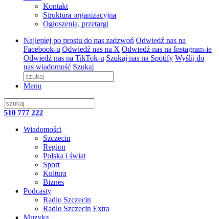
Kontakt
Struktura organizacyjna
Ogłoszenia, przetargi
Najlepiej po prostu do nas zadzwoń
Odwiedź nas na
Facebook-u
Odwiedź nas na X
Odwiedź nas na Instagram-ie
Odwiedź nas na TikTok-u
Szukaj nas na Spotify
Wyślij do
nas wiadomość
Szukaj
Menu
510 777 222
Wiadomości
Szczecin
Region
Polska i świat
Sport
Kultura
Biznes
Podcasty
Radio Szczecin
Radio Szczecin Extra
Muzyka