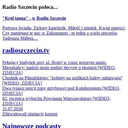
Radio Szczecin poleca...
"Król tanga" - w Radiu Szczecin
Portowe światła, Zielony kapelusik, Miłość i smutek, Kwiat paproci,
Czy pamiętasz tę noc w Zakopanem - to jedne z wielu utworów
Tadeusza Millera…
radioszczecin.tv
Pękający budynek przy ul. Hożej w coraz gorszym stanie.
Mieszkańcy: nadzór może podjąć decyzję o eksmisji [WIDEO,
ZDJĘCIA]
Chodnik na Piłsudskiego: "kobiety na szpilkach balety odstawiają"
[WIDEO, ZDJĘCIA]
Dwa tysiące porcji zupy grzybowej pod Kołobrzegiem [WIDEO,
ZDJECIA]
82. rocznica wybuchu Powstania Warszawskiego [WIDEO,
ZDJĘCIA]
31.07.2026
Zlikwidowali plantację konopi
Najnowsze podcasty