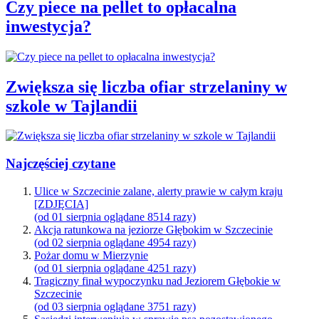
Czy piece na pellet to opłacalna
inwestycja?
Zwiększa się liczba ofiar strzelaniny w
szkole w Tajlandii
Najczęściej czytane
Ulice w Szczecinie zalane, alerty prawie w całym kraju
[ZDJĘCIA]
(od 01 sierpnia oglądane 8514 razy)
Akcja ratunkowa na jeziorze Głębokim w Szczecinie
(od 02 sierpnia oglądane 4954 razy)
Pożar domu w Mierzynie
(od 01 sierpnia oglądane 4251 razy)
Tragiczny finał wypoczynku nad Jeziorem Głębokie w
Szczecinie
(od 03 sierpnia oglądane 3751 razy)