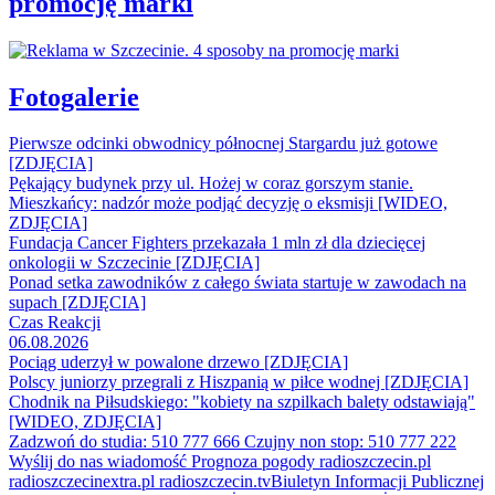
promocję marki
Fotogalerie
Pierwsze odcinki obwodnicy północnej Stargardu już gotowe
[ZDJĘCIA]
Pękający budynek przy ul. Hożej w coraz gorszym stanie.
Mieszkańcy: nadzór może podjąć decyzję o eksmisji [WIDEO,
ZDJĘCIA]
Fundacja Cancer Fighters przekazała 1 mln zł dla dziecięcej
onkologii w Szczecinie [ZDJĘCIA]
Ponad setka zawodników z całego świata startuje w zawodach na
supach [ZDJĘCIA]
Czas Reakcji
06.08.2026
Pociąg uderzył w powalone drzewo [ZDJĘCIA]
Polscy juniorzy przegrali z Hiszpanią w piłce wodnej [ZDJĘCIA]
Chodnik na Piłsudskiego: "kobiety na szpilkach balety odstawiają"
[WIDEO, ZDJĘCIA]
Zadzwoń do studia: 510 777 666
Czujny non stop: 510 777 222
Wyślij do nas wiadomość
Prognoza pogody
radioszczecin.pl
radioszczecinextra.pl
radioszczecin.tv
Biuletyn Informacji Publicznej