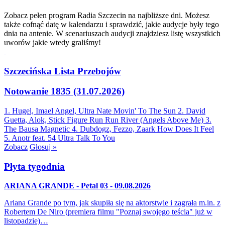
Zobacz pełen program Radia Szczecin na najbliższe dni. Możesz
także cofnąć datę w kalendarzu i sprawdzić, jakie audycje były tego
dnia na antenie. W scenariuszach audycji znajdziesz listę wszystkich
uworów jakie wtedy graliśmy!
Szczecińska Lista Przebojów
Notowanie 1835 (31.07.2026)
1. Hugel, Imael Angel, Ultra Nate
Movin' To The Sun
2. David
Guetta, Alok, Stick Figure
Run Run River (Angels Above Me)
3.
The Bausa
Magnetic
4. Dubdogz, Fezzo, Zaark
How Does It Feel
5. Anotr feat. 54 Ultra
Talk To You
Zobacz
Głosuj »
Płyta tygodnia
ARIANA GRANDE - Petal 03 - 09.08.2026
Ariana Grande po tym, jak skupiła się na aktorstwie i zagrała m.in. z
Robertem De Niro (premiera filmu "Poznaj swojego teścia" już w
listopadzie)…