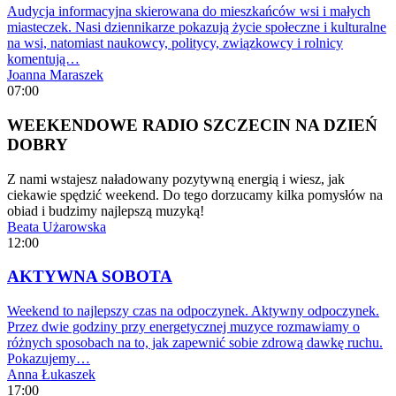
Audycja informacyjna skierowana do mieszkańców wsi i małych
miasteczek. Nasi dziennikarze pokazują życie społeczne i kulturalne
na wsi, natomiast naukowcy, politycy, związkowcy i rolnicy
komentują…
Joanna Maraszek
07:00
WEEKENDOWE RADIO SZCZECIN NA DZIEŃ
DOBRY
Z nami wstajesz naładowany pozytywną energią i wiesz, jak
ciekawie spędzić weekend. Do tego dorzucamy kilka pomysłów na
obiad i budzimy najlepszą muzyką!
Beata Użarowska
12:00
AKTYWNA SOBOTA
Weekend to najlepszy czas na odpoczynek. Aktywny odpoczynek.
Przez dwie godziny przy energetycznej muzyce rozmawiamy o
różnych sposobach na to, jak zapewnić sobie zdrową dawkę ruchu.
Pokazujemy…
Anna Łukaszek
17:00