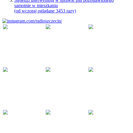
Sąsiedzi interweniują w sprawie psa pozostawionego
samotnie w mieszkaniu
(od wczoraj oglądane 3453 razy)