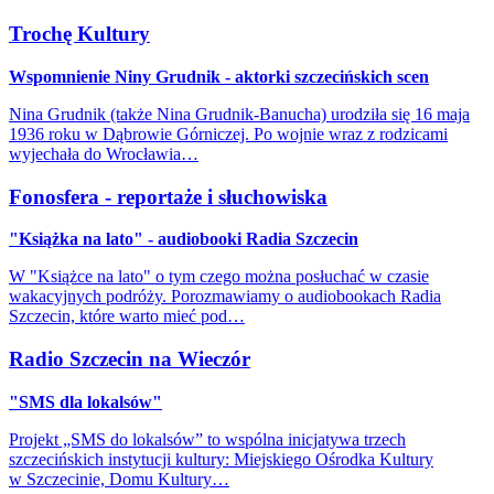
Trochę Kultury
Wspomnienie Niny Grudnik - aktorki szczecińskich scen
Nina Grudnik (także Nina Grudnik-Banucha) urodziła się 16 maja
1936 roku w Dąbrowie Górniczej. Po wojnie wraz z rodzicami
wyjechała do Wrocławia…
Fonosfera - reportaże i słuchowiska
"Książka na lato" - audiobooki Radia Szczecin
W "Książce na lato" o tym czego można posłuchać w czasie
wakacyjnych podróży. Porozmawiamy o audiobookach Radia
Szczecin, które warto mieć pod…
Radio Szczecin na Wieczór
"SMS dla lokalsów"
Projekt „SMS do lokalsów” to wspólna inicjatywa trzech
szczecińskich instytucji kultury: Miejskiego Ośrodka Kultury
w Szczecinie, Domu Kultury…