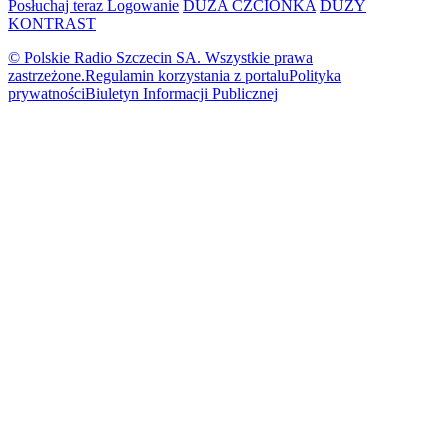
Posłuchaj teraz
Logowanie
DUŻA CZCIONKA
DUŻY
KONTRAST
© Polskie Radio Szczecin SA. Wszystkie prawa
zastrzeżone.
Regulamin korzystania z portalu
Polityka
prywatności
Biuletyn Informacji Publicznej