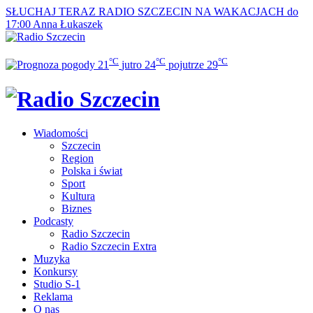
SŁUCHAJ TERAZ
RADIO SZCZECIN NA WAKACJACH do
17:00
Anna Łukaszek
°C
°C
°C
21
jutro
24
pojutrze
29
Wiadomości
Szczecin
Region
Polska i świat
Sport
Kultura
Biznes
Podcasty
Radio Szczecin
Radio Szczecin Extra
Muzyka
Konkursy
Studio S-1
Reklama
O nas