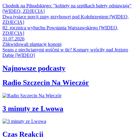
Chodnik na Piłsudskiego: "kobiety na szpilkach balety odstawiają"
[WIDEO, ZDJĘCIA]
Dwa tysiące porcji zupy grzybowej pod Kołobrzegiem [WIDEO,
ZDJECIA]
82. rocznica wybuchu Powstania Warszawskiego [WIDEO,
ZDJĘCIA]
31.07.2026
Zlikwidowali plantację konopi
Seans z niechcianymi gośćmi w tle? Komary wróciły nad Jezioro
Dąbie [WIDEO]
Najnowsze podcasty
Radio Szczecin Na Wieczór
3 minuty ze Lwowa
Czas Reakcji