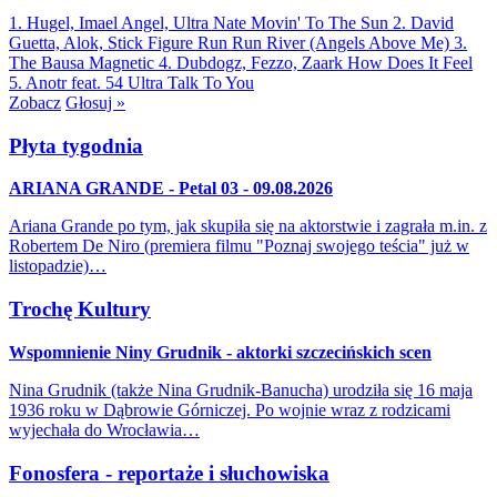
1. Hugel, Imael Angel, Ultra Nate
Movin' To The Sun
2. David
Guetta, Alok, Stick Figure
Run Run River (Angels Above Me)
3.
The Bausa
Magnetic
4. Dubdogz, Fezzo, Zaark
How Does It Feel
5. Anotr feat. 54 Ultra
Talk To You
Zobacz
Głosuj »
Płyta tygodnia
ARIANA GRANDE - Petal 03 - 09.08.2026
Ariana Grande po tym, jak skupiła się na aktorstwie i zagrała m.in. z
Robertem De Niro (premiera filmu "Poznaj swojego teścia" już w
listopadzie)…
Trochę Kultury
Wspomnienie Niny Grudnik - aktorki szczecińskich scen
Nina Grudnik (także Nina Grudnik-Banucha) urodziła się 16 maja
1936 roku w Dąbrowie Górniczej. Po wojnie wraz z rodzicami
wyjechała do Wrocławia…
Fonosfera - reportaże i słuchowiska