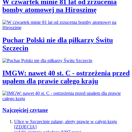
W czwartek minie 81 lat od zrzucenia
bomby atomowej na Hiroszimę
Puchar Polski nie dla piłkarzy Świtu
Szczecin
IMGW: nawet 40 st. C - ostrzeżenia przed
upałem dla prawie całego kraju
Najczęściej czytane
Ulice w Szczecinie zalane, alerty prawie w całym kraju
[ZDJĘCIA]