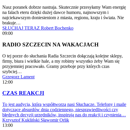
Nasz poranek dobrze nastraja. Skutecznie przesyłamy Wam energię
na falach eteru dzięki dużej dawce humoru, najnowszym i
najciekawszym doniesieniom z miasta, regionu, kraju i świata. Nie
brakuje…
SŁUCHAJ TERAZ
Robert Bochenko
09:00
RADIO SZCZECIN NA WAKACJACH
O tej porze do słuchania Radia Szczecin dołączają kolejne sklepy,
firmy, biura i wielkie hale, a my robimy wszystko żeby Wam się
przyjemniej pracowało. Gramy przeboje przy których czas
szybciej…
Grzegorz Lament
12:00
CZAS REAKCJI
To jest audycja, którą współtworzą nasi Słuchacze. Telefony i maile
dotyczące absurdów dnia codziennego, niesprawiedliwości czy
błędnych decyzji urzędników, inspirują nas do reakcji i czynienia…
Krzysztof Kukliński
Sławomir Orlik
13:00