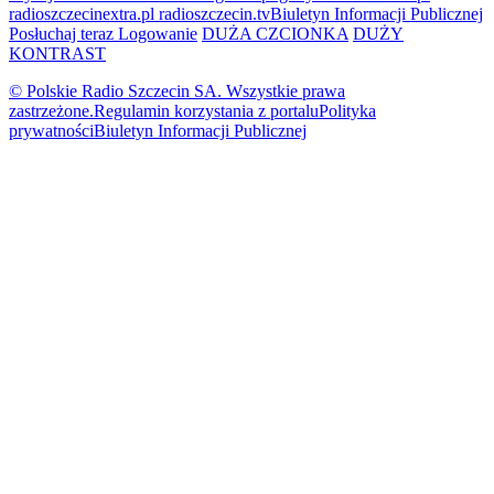
radioszczecinextra.pl
radioszczecin.tv
Biuletyn Informacji Publicznej
Posłuchaj teraz
Logowanie
DUŻA CZCIONKA
DUŻY
KONTRAST
© Polskie Radio Szczecin SA. Wszystkie prawa
zastrzeżone.
Regulamin korzystania z portalu
Polityka
prywatności
Biuletyn Informacji Publicznej