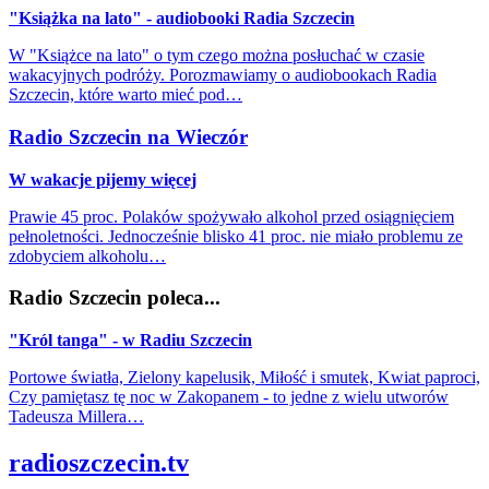
"Książka na lato" - audiobooki Radia Szczecin
W "Książce na lato" o tym czego można posłuchać w czasie
wakacyjnych podróży. Porozmawiamy o audiobookach Radia
Szczecin, które warto mieć pod…
Radio Szczecin na Wieczór
W wakacje pijemy więcej
Prawie 45 proc. Polaków spożywało alkohol przed osiągnięciem
pełnoletności. Jednocześnie blisko 41 proc. nie miało problemu ze
zdobyciem alkoholu…
Radio Szczecin poleca...
"Król tanga" - w Radiu Szczecin
Portowe światła, Zielony kapelusik, Miłość i smutek, Kwiat paproci,
Czy pamiętasz tę noc w Zakopanem - to jedne z wielu utworów
Tadeusza Millera…
radioszczecin.tv