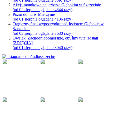
(od 01 sierpnia oglądane 8397 razy)
Akcja ratunkowa na jeziorze Głębokim w Szczecinie
(od 02 sierpnia oglądane 4844 razy)
Pożar domu w Mierzynie
(od 01 sierpnia oglądane 4136 razy)
Tragiczny finał wypoczynku nad Jeziorem Głębokie w
Szczecinie
(od 03 sierpnia oglądane 3630 razy)
Owsiak: Zachodniopomorskie, obyśmy tutaj zostali
[ZDJĘCIA]
(od 01 sierpnia oglądane 3040 razy)