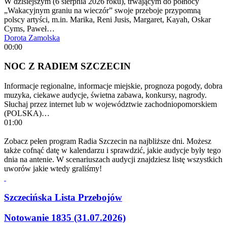
W dzisiejszym (6 sierpnia 2026 roku), trwającym do północy
„Wakacyjnym graniu na wieczór” swoje przeboje przypomną
polscy artyści, m.in. Marika, Reni Jusis, Margaret, Kayah, Oskar
Cyms, Paweł…
Dorota Zamolska
00:00
NOC Z RADIEM SZCZECIN
Informacje regionalne, informacje miejskie, prognoza pogody, dobra
muzyka, ciekawe audycje, świetna zabawa, konkursy, nagrody.
Słuchaj przez internet lub w województwie zachodniopomorskiem
(POLSKA)…
01:00
Zobacz pełen program Radia Szczecin na najbliższe dni. Możesz
także cofnąć datę w kalendarzu i sprawdzić, jakie audycje były tego
dnia na antenie. W scenariuszach audycji znajdziesz listę wszystkich
uworów jakie wtedy graliśmy!
Szczecińska Lista Przebojów
Notowanie 1835 (31.07.2026)