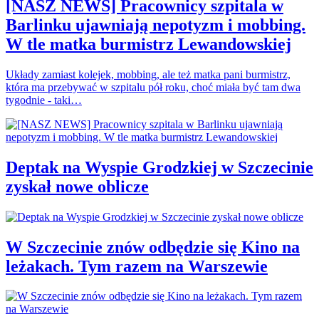
[NASZ NEWS] Pracownicy szpitala w
Barlinku ujawniają nepotyzm i mobbing.
W tle matka burmistrz Lewandowskiej
Układy zamiast kolejek, mobbing, ale też matka pani burmistrz,
która ma przebywać w szpitalu pół roku, choć miała być tam dwa
tygodnie - taki…
Deptak na Wyspie Grodzkiej w Szczecinie
zyskał nowe oblicze
W Szczecinie znów odbędzie się Kino na
leżakach. Tym razem na Warszewie