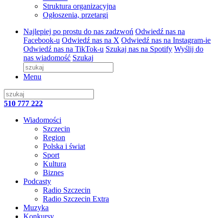
Struktura organizacyjna
Ogłoszenia, przetargi
Najlepiej po prostu do nas zadzwoń
Odwiedź nas na
Facebook-u
Odwiedź nas na X
Odwiedź nas na Instagram-ie
Odwiedź nas na TikTok-u
Szukaj nas na Spotify
Wyślij do
nas wiadomość
Szukaj
Menu
510 777 222
Wiadomości
Szczecin
Region
Polska i świat
Sport
Kultura
Biznes
Podcasty
Radio Szczecin
Radio Szczecin Extra
Muzyka
Konkursy