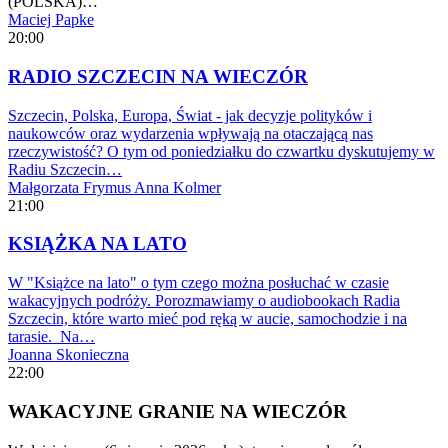
(POLSKA)…
Maciej Papke
20:00
RADIO SZCZECIN NA WIECZÓR
Szczecin, Polska, Europa, Świat - jak decyzje polityków i
naukowców oraz wydarzenia wpływają na otaczającą nas
rzeczywistość? O tym od poniedziałku do czwartku dyskutujemy w
Radiu Szczecin…
Małgorzata Frymus
Anna Kolmer
21:00
KSIĄŻKA NA LATO
W "Książce na lato" o tym czego można posłuchać w czasie
wakacyjnych podróży. Porozmawiamy o audiobookach Radia
Szczecin, które warto mieć pod ręką w aucie, samochodzie i na
tarasie. Na…
Joanna Skonieczna
22:00
WAKACYJNE GRANIE NA WIECZÓR