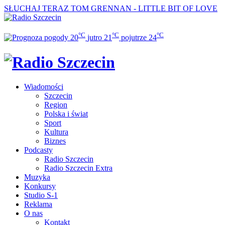
SŁUCHAJ TERAZ
TOM GRENNAN - LITTLE BIT OF LOVE
°C
°C
°C
20
jutro
21
pojutrze
24
Wiadomości
Szczecin
Region
Polska i świat
Sport
Kultura
Biznes
Podcasty
Radio Szczecin
Radio Szczecin Extra
Muzyka
Konkursy
Studio S-1
Reklama
O nas
Kontakt