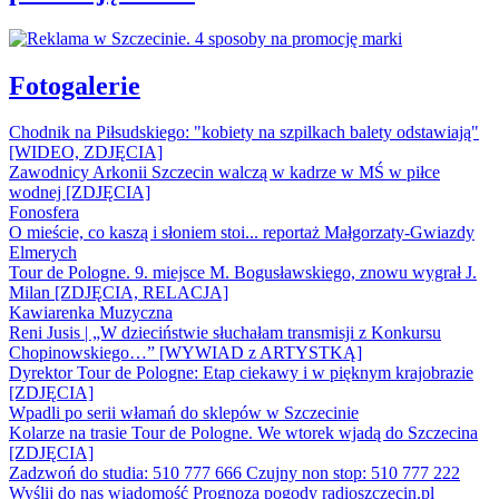
Fotogalerie
Chodnik na Piłsudskiego: "kobiety na szpilkach balety odstawiają"
[WIDEO, ZDJĘCIA]
Zawodnicy Arkonii Szczecin walczą w kadrze w MŚ w piłce
wodnej [ZDJĘCIA]
Fonosfera
O mieście, co kaszą i słoniem stoi... reportaż Małgorzaty-Gwiazdy
Elmerych
Tour de Pologne. 9. miejsce M. Bogusławskiego, znowu wygrał J.
Milan [ZDJĘCIA, RELACJA]
Kawiarenka Muzyczna
Reni Jusis | „W dzieciństwie słuchałam transmisji z Konkursu
Chopinowskiego…” [WYWIAD z ARTYSTKĄ]
Dyrektor Tour de Pologne: Etap ciekawy i w pięknym krajobrazie
[ZDJĘCIA]
Wpadli po serii włamań do sklepów w Szczecinie
Kolarze na trasie Tour de Pologne. We wtorek wjadą do Szczecina
[ZDJĘCIA]
Zadzwoń do studia: 510 777 666
Czujny non stop: 510 777 222
Wyślij do nas wiadomość
Prognoza pogody
radioszczecin.pl