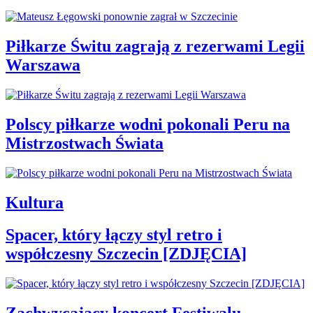
Piłkarze Świtu zagrają z rezerwami Legii
Warszawa
Polscy piłkarze wodni pokonali Peru na
Mistrzostwach Świata
Kultura
Spacer, który łączy styl retro i
współczesny Szczecin [ZDJĘCIA]