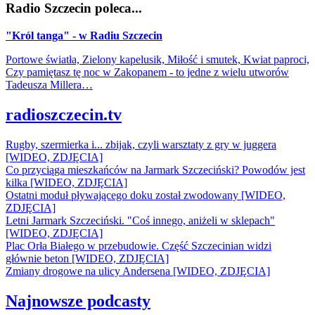
Radio Szczecin poleca...
"Król tanga" - w Radiu Szczecin
Portowe światła, Zielony kapelusik, Miłość i smutek, Kwiat paproci,
Czy pamiętasz tę noc w Zakopanem - to jedne z wielu utworów
Tadeusza Millera…
radioszczecin.tv
Rugby, szermierka i... zbijak, czyli warsztaty z gry w juggera
[WIDEO, ZDJĘCIA]
Co przyciąga mieszkańców na Jarmark Szczeciński? Powodów jest
kilka [WIDEO, ZDJĘCIA]
Ostatni moduł pływającego doku został zwodowany [WIDEO,
ZDJĘCIA]
Letni Jarmark Szczeciński. "Coś innego, aniżeli w sklepach"
[WIDEO, ZDJĘCIA]
Plac Orła Białego w przebudowie. Część Szczecinian widzi
głównie beton [WIDEO, ZDJĘCIA]
Zmiany drogowe na ulicy Andersena [WIDEO, ZDJĘCIA]
Najnowsze podcasty