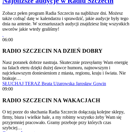
Najbliższe audycje w Radiu Szczecin
Zobacz pełen program Radia Szczecin na najbliższe dni. Możesz
także cofnąć datę w kalendarzu i sprawdzić, jakie audycje były tego
dnia na antenie. W scenariuszach audycji znajdziesz listę wszystkich
uworów jakie wtedy graliśmy!
06:00
RADIO SZCZECIN NA DZIEŃ DOBRY
Nasz poranek dobrze nastraja. Skutecznie przesyłamy Wam energię
na falach eteru dzięki dużej dawce humoru, najnowszym i
najciekawszym doniesieniom z miasta, regionu, kraju i świata. Nie
brakuje…
SŁUCHAJ TERAZ
Beata Użarowska
Jarosław Gowin
09:00
RADIO SZCZECIN NA WAKACJACH
O tej porze do słuchania Radia Szczecin dołączają kolejne sklepy,
firmy, biura i wielkie hale, a my robimy wszystko żeby Wam się
przyjemniej pracowało. Gramy przeboje przy których czas
szybciej…