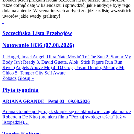
także cofnąć datę w kalendarzu i sprawdzić, jakie audycje były tego
dnia na antenie. W scenariuszach audycji znajdziesz listę wszystkich
uworów jakie wtedy graliśmy!
Szczecińska Lista Przebojów
Notowanie 1836 (07.08.2026)
1. Hugel, Imael Angel, Ultra Nate
Movin' To The Sun
2. Sombr
My
Body Isn't Ready
3. David Guetta, Alok, Stick Figure
Run Run
River (Angels Above Me)
4. DJ Goja, Jason Derulo, Melody
Mi
Chico
5. Temper City
Self Aware
Zobacz
Głosuj »
Płyta tygodnia
ARIANA GRANDE - Petal 03 - 09.08.2026
Ariana Grande po tym, jak skupiła się na aktorstwie i zagrała m.in. z
Robertem De Niro (premiera filmu "Poznaj swojego teścia" już w
listopadzie)…
Trochę Kultury