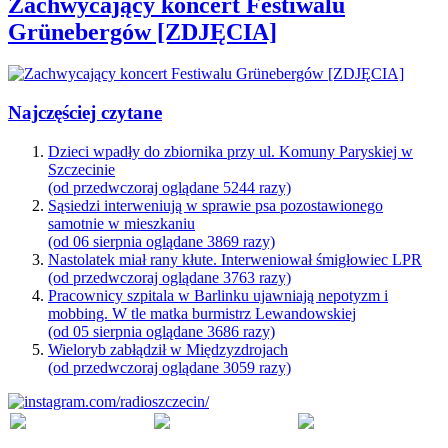
Zachwycający koncert Festiwalu
Grünebergów [ZDJĘCIA]
Najczęściej czytane
Dzieci wpadły do zbiornika przy ul. Komuny Paryskiej w
Szczecinie
(od przedwczoraj oglądane 5244 razy)
Sąsiedzi interweniują w sprawie psa pozostawionego
samotnie w mieszkaniu
(od 06 sierpnia oglądane 3869 razy)
Nastolatek miał rany kłute. Interweniował śmigłowiec LPR
(od przedwczoraj oglądane 3763 razy)
Pracownicy szpitala w Barlinku ujawniają nepotyzm i
mobbing. W tle matka burmistrz Lewandowskiej
(od 05 sierpnia oglądane 3686 razy)
Wieloryb zabłądził w Międzyzdrojach
(od przedwczoraj oglądane 3059 razy)