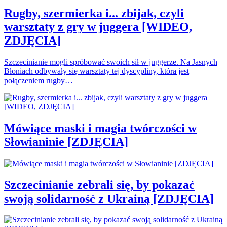
Rugby, szermierka i... zbijak, czyli
warsztaty z gry w juggera [WIDEO,
ZDJĘCIA]
Szczecinianie mogli spróbować swoich sił w juggerze. Na Jasnych
Błoniach odbywały się warsztaty tej dyscypliny, która jest
połączeniem rugby…
Mówiące maski i magia twórczości w
Słowianinie [ZDJĘCIA]
Szczecinianie zebrali się, by pokazać
swoją solidarność z Ukrainą [ZDJĘCIA]