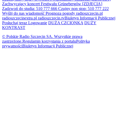
Zachwycający koncert Festiwalu Grünebergów [ZDJĘCIA]
Zadzwoń do studia: 510 777 666
Czujny non stop: 510 777 222
Wyślij do nas wiadomość
Prognoza pogody
radioszczecin.pl
radioszczecinextra.pl
radioszczecin.tv
Biuletyn Informacji Publicznej
Posłuchaj teraz
Logowanie
DUŻA CZCIONKA
DUŻY
KONTRAST
© Polskie Radio Szczecin SA. Wszystkie prawa
zastrzeżone.
Regulamin korzystania z portalu
Polityka
prywatności
Biuletyn Informacji Publicznej