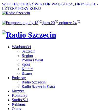
SŁUCHAJ TERAZ
WIKTOR WALIGÓRA, DRYSKULL -
CZTERY PORY ROKU
°C
°C
°C
18
jutro
20
pojutrze
24
Wiadomości
Szczecin
Region
Polska i świat
Sport
Kultura
Biznes
Podcasty
Radio Szczecin
Radio Szczecin Extra
Muzyka
Konkursy
Studio S-1
Reklama
O nas