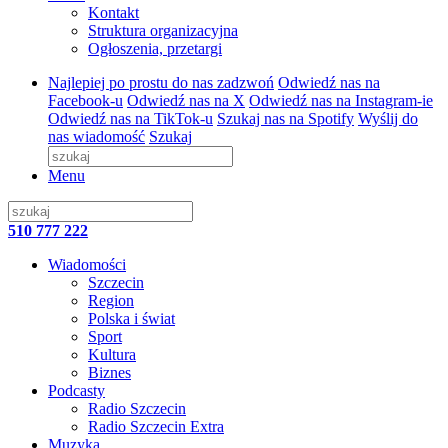
Kontakt
Struktura organizacyjna
Ogłoszenia, przetargi
Najlepiej po prostu do nas zadzwoń
Odwiedź nas na
Facebook-u
Odwiedź nas na X
Odwiedź nas na Instagram-ie
Odwiedź nas na TikTok-u
Szukaj nas na Spotify
Wyślij do
nas wiadomość
Szukaj
Menu
510 777 222
Wiadomości
Szczecin
Region
Polska i świat
Sport
Kultura
Biznes
Podcasty
Radio Szczecin
Radio Szczecin Extra
Muzyka