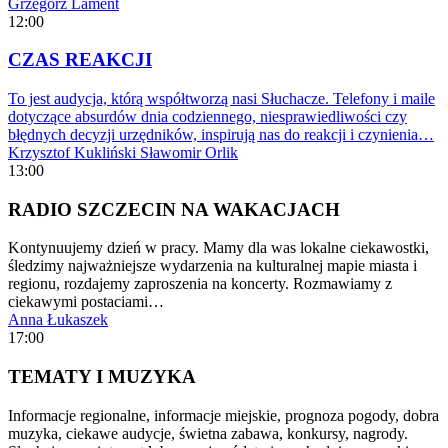
Grzegorz Lament
12:00
CZAS REAKCJI
To jest audycja, którą współtworzą nasi Słuchacze. Telefony i maile
dotyczące absurdów dnia codziennego, niesprawiedliwości czy
błędnych decyzji urzędników, inspirują nas do reakcji i czynienia…
Krzysztof Kukliński
Sławomir Orlik
13:00
RADIO SZCZECIN NA WAKACJACH
Kontynuujemy dzień w pracy. Mamy dla was lokalne ciekawostki,
śledzimy najważniejsze wydarzenia na kulturalnej mapie miasta i
regionu, rozdajemy zaproszenia na koncerty. Rozmawiamy z
ciekawymi postaciami…
Anna Łukaszek
17:00
TEMATY I MUZYKA
Informacje regionalne, informacje miejskie, prognoza pogody, dobra
muzyka, ciekawe audycje, świetna zabawa, konkursy, nagrody.