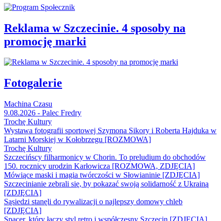
Reklama w Szczecinie. 4 sposoby na
promocję marki
Fotogalerie
Machina Czasu
9.08.2026 - Palec Fredry
Trochę Kultury
Wystawa fotografii sportowej Szymona Sikory i Roberta Hajduka w
Latarni Morskiej w Kołobrzegu [ROZMOWA]
Trochę Kultury
Szczecińscy filharmonicy w Chorin. To preludium do obchodów
150. rocznicy urodzin Karłowicza [ROZMOWA, ZDJĘCIA]
Mówiące maski i magia twórczości w Słowianinie [ZDJĘCIA]
Szczecinianie zebrali się, by pokazać swoją solidarność z Ukrainą
[ZDJĘCIA]
Sąsiedzi stanęli do rywalizacji o najlepszy domowy chleb
[ZDJĘCIA]
Spacer, który łączy styl retro i współczesny Szczecin [ZDJĘCIA]