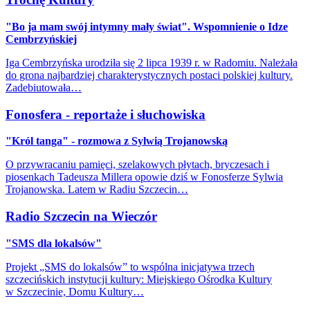
"Bo ja mam swój intymny mały świat". Wspomnienie o Idze
Cembrzyńskiej
Iga Cembrzyńska urodziła się 2 lipca 1939 r. w Radomiu. Należała
do grona najbardziej charakterystycznych postaci polskiej kultury.
Zadebiutowała…
Fonosfera - reportaże i słuchowiska
"Król tanga" - rozmowa z Sylwią Trojanowską
O przywracaniu pamięci, szelakowych płytach, bryczesach i
piosenkach Tadeusza Millera opowie dziś w Fonosferze Sylwia
Trojanowska. Latem w Radiu Szczecin…
Radio Szczecin na Wieczór
"SMS dla lokalsów"
Projekt „SMS do lokalsów” to wspólna inicjatywa trzech
szczecińskich instytucji kultury: Miejskiego Ośrodka Kultury
w Szczecinie, Domu Kultury…