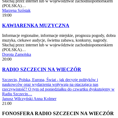
Słuchaj przez internet lub w województwie zachodniopomorskiem
(POLSKA)…
Marzena Szóstak
19:00
KAWIARENKA MUZYCZNA
Informacje regionalne, informacje miejskie, prognoza pogody, dobra
muzyka, ciekawe audycje, świetna zabawa, konkursy, nagrody.
Słuchaj przez internet lub w województwie zachodniopomorskiem
(POLSKA)…
Dorota Zamolska
20:00
RADIO SZCZECIN NA WIECZÓR
Szczecin, Polska, Europa, Świat - jak decyzje polityków i
naukowców oraz wydarzenia wpływają na otaczającą nas
rzeczywistość? O tym od poniedziałku do czwartku dyskutujemy w
Radiu Szczecin…
Janusz Wilczyński
Anna Kolmer
21:00
FONOSFERA RADIO SZCZECIN NA WIECZÓR