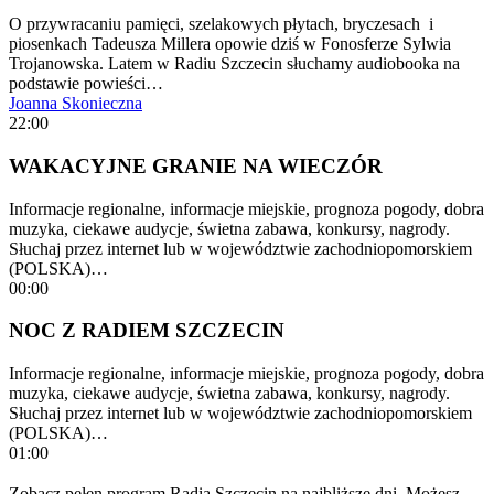
O przywracaniu pamięci, szelakowych płytach, bryczesach i
piosenkach Tadeusza Millera opowie dziś w Fonosferze Sylwia
Trojanowska. Latem w Radiu Szczecin słuchamy audiobooka na
podstawie powieści…
Joanna Skonieczna
22:00
WAKACYJNE GRANIE NA WIECZÓR
Informacje regionalne, informacje miejskie, prognoza pogody, dobra
muzyka, ciekawe audycje, świetna zabawa, konkursy, nagrody.
Słuchaj przez internet lub w województwie zachodniopomorskiem
(POLSKA)…
00:00
NOC Z RADIEM SZCZECIN
Informacje regionalne, informacje miejskie, prognoza pogody, dobra
muzyka, ciekawe audycje, świetna zabawa, konkursy, nagrody.
Słuchaj przez internet lub w województwie zachodniopomorskiem
(POLSKA)…
01:00
Zobacz pełen program Radia Szczecin na najbliższe dni. Możesz