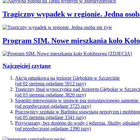
Tragiczny wypadek w regionie. Jedna osoba
Program SIM. Nowe mieszkania koło Koł
Najczęściej czytane
Akcja ratunkowa na jeziorze Głębokim w Szczecinie
(od 02 sierpnia oglądane 5012 razy)
Tragiczny finał wypoczynku nad Jeziorem Głębokie w Szczeci
(od 03 sierpnia oglądane 3820 razy)
Sąsiedzi interweniują w sprawie psa pozostawionego samotnie
(od przedwczoraj oglądane 3725 razy)
Pracownicy szpitala w Barlinku ujawniają nepotyzm i mobbin
(od 05 sierpnia oglądane 3341 razy)
Przywiązany, bez dostępu do wody i jedzenia. Służby odnalazł
(od przedwczoraj oglądane 2390 razy)