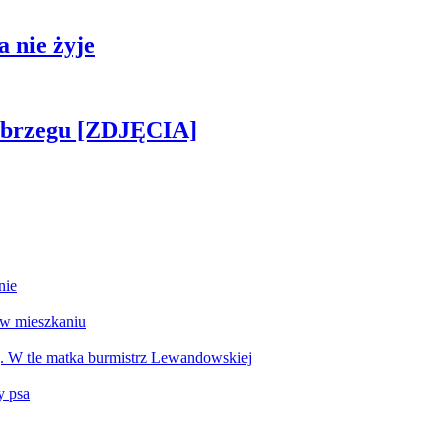
 nie żyje
obrzegu [ZDJĘCIA]
nie
 w mieszkaniu
g. W tle matka burmistrz Lewandowskiej
y psa