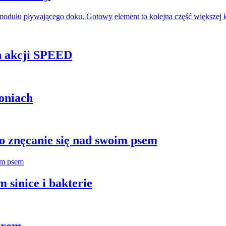
odułu pływającego doku. Gotowy element to kolejna część większej 
h akcji SPEED
oniach
 znęcanie się nad swoim psem
 sinice i bakterie
orem