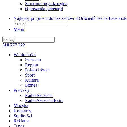
Struktura organizacyjna
Ogłoszenia, przetargi
Najlepiej po prostu do nas zadzwoń
Odwiedź nas na Facebook
Menu
510 777 222
Wiadomości
Szczecin
Region
Polska i świat
Sport
Kultura
Biznes
Podcasty
Radio Szczecin
Radio Szczecin Extra
Muzyka
Konkursy
Studio S-1
Reklama
O nas