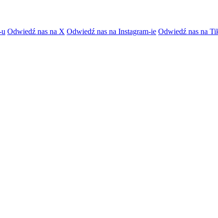
-u
Odwiedź nas na X
Odwiedź nas na Instagram-ie
Odwiedź nas na Ti