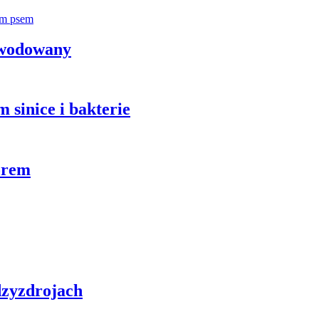
zwodowany
 sinice i bakterie
orem
zyzdrojach