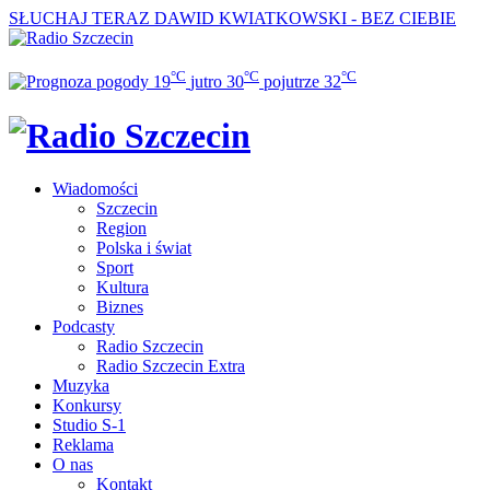
SŁUCHAJ TERAZ
DAWID KWIATKOWSKI - BEZ CIEBIE
°C
°C
°C
19
jutro
30
pojutrze
32
Wiadomości
Szczecin
Region
Polska i świat
Sport
Kultura
Biznes
Podcasty
Radio Szczecin
Radio Szczecin Extra
Muzyka
Konkursy
Studio S-1
Reklama
O nas
Kontakt