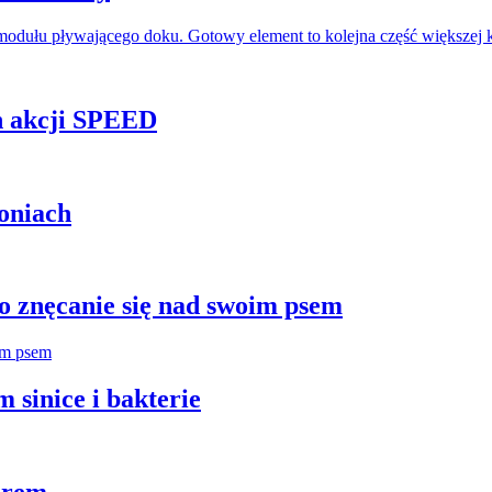
odułu pływającego doku. Gotowy element to kolejna część większej 
h akcji SPEED
oniach
 znęcanie się nad swoim psem
 sinice i bakterie
orem