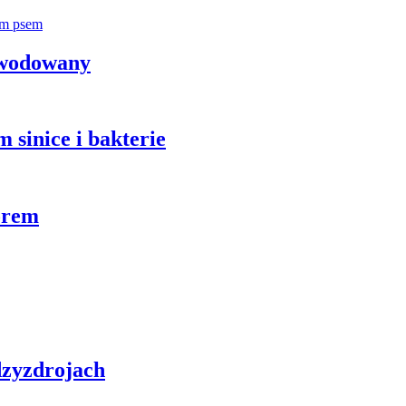
zwodowany
 sinice i bakterie
orem
zyzdrojach