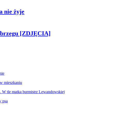
 nie żyje
obrzegu [ZDJĘCIA]
nie
 w mieszkaniu
g. W tle matka burmistrz Lewandowskiej
y psa