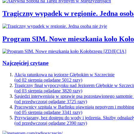
Tragiczny wypadek w regionie. Jedna osoba
Program SIM. Nowe mieszkania koło Koł
Najczęściej czytane
Akcja ratunkowa na jeziorze Głębokim w Szczecinie
(od 02 sierpnia oglądane 5012 razy)
Tragiczny finał wypoczynku nad Jeziorem Głębokie w Szczeci
(od 03 sierpnia oglądane 3820 razy)
Sąsiedzi interweniują w sprawie psa pozostawionego samotnie
(od przedwczoraj oglądane 3725 razy)
Pracownicy szpitala w Barlinku ujawniają nepotyzm i mobbin
(od 05 sierpnia oglądane 3341 razy)
Przywiązany, bez dostępu do wody i jedzenia. Służby odnalazł
(od przedwczoraj oglądane 2390 razy)