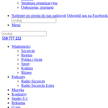
Struktura organizacyjna
Ogłoszenia, przetargi
Najlepiej po prostu do nas zadzwoń
Odwiedź nas na Facebook
Menu
510 777 222
Wiadomości
Szczecin
Region
Polska i świat
Sport
Kultura
Biznes
Podcasty
Radio Szczecin
Radio Szczecin Extra
Muzyka
Konkursy
Studio S-1
Reklama
O nas