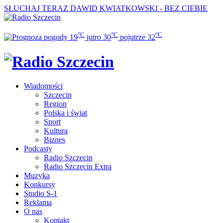
SŁUCHAJ TERAZ
DAWID KWIATKOWSKI - BEZ CIEBIE
°C
°C
°C
19
jutro
30
pojutrze
32
Wiadomości
Szczecin
Region
Polska i świat
Sport
Kultura
Biznes
Podcasty
Radio Szczecin
Radio Szczecin Extra
Muzyka
Konkursy
Studio S-1
Reklama
O nas
Kontakt