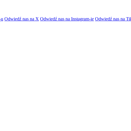
-u
Odwiedź nas na X
Odwiedź nas na Instagram-ie
Odwiedź nas na Ti