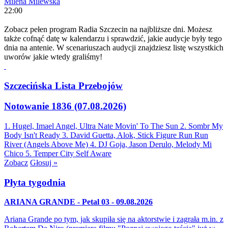
Milena Milewska
22:00
Zobacz pełen program Radia Szczecin na najbliższe dni. Możesz
także cofnąć datę w kalendarzu i sprawdzić, jakie audycje były tego
dnia na antenie. W scenariuszach audycji znajdziesz listę wszystkich
uworów jakie wtedy graliśmy!
Szczecińska Lista Przebojów
Notowanie 1836 (07.08.2026)
1. Hugel, Imael Angel, Ultra Nate
Movin' To The Sun
2. Sombr
My
Body Isn't Ready
3. David Guetta, Alok, Stick Figure
Run Run
River (Angels Above Me)
4. DJ Goja, Jason Derulo, Melody
Mi
Chico
5. Temper City
Self Aware
Zobacz
Głosuj »
Płyta tygodnia
ARIANA GRANDE - Petal 03 - 09.08.2026
Ariana Grande po tym, jak skupiła się na aktorstwie i zagrała m.in. z