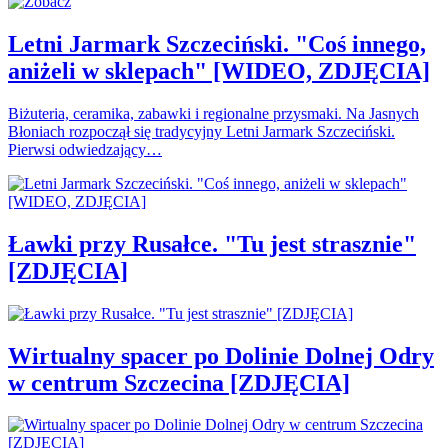
Letni Jarmark Szczeciński. "Coś innego,
aniżeli w sklepach" [WIDEO, ZDJĘCIA]
Biżuteria, ceramika, zabawki i regionalne przysmaki. Na Jasnych
Błoniach rozpoczął się tradycyjny Letni Jarmark Szczeciński.
Pierwsi odwiedzający…
Ławki przy Rusałce. "Tu jest strasznie"
[ZDJĘCIA]
Wirtualny spacer po Dolinie Dolnej Odry
w centrum Szczecina [ZDJĘCIA]