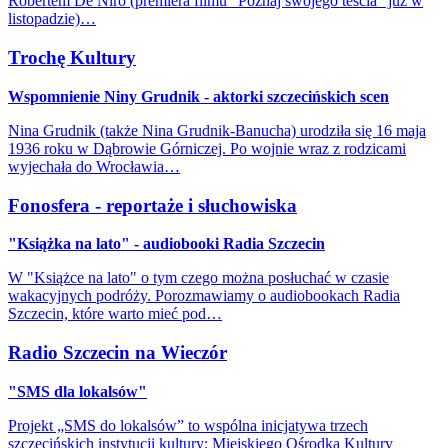
Robertem De Niro (premiera filmu "Poznaj swojego teścia" już w
listopadzie)…
Trochę Kultury
Wspomnienie Niny Grudnik - aktorki szczecińskich scen
Nina Grudnik (także Nina Grudnik-Banucha) urodziła się 16 maja
1936 roku w Dąbrowie Górniczej. Po wojnie wraz z rodzicami
wyjechała do Wrocławia…
Fonosfera - reportaże i słuchowiska
"Książka na lato" - audiobooki Radia Szczecin
W "Książce na lato" o tym czego można posłuchać w czasie
wakacyjnych podróży. Porozmawiamy o audiobookach Radia
Szczecin, które warto mieć pod…
Radio Szczecin na Wieczór
"SMS dla lokalsów"
Projekt „SMS do lokalsów” to wspólna inicjatywa trzech
szczecińskich instytucji kultury: Miejskiego Ośrodka Kultury