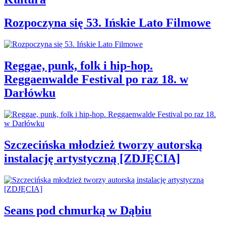
Rozpoczyna się 53. Ińskie Lato Filmowe
Reggae, punk, folk i hip-hop.
Reggaenwalde Festival po raz 18. w
Darłówku
Szczecińska młodzież tworzy autorską
instalację artystyczną [ZDJĘCIA]
Seans pod chmurką w Dąbiu