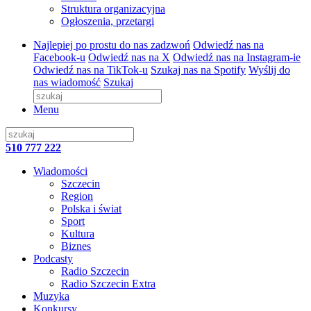
Struktura organizacyjna
Ogłoszenia, przetargi
Najlepiej po prostu do nas zadzwoń
Odwiedź nas na
Facebook-u
Odwiedź nas na X
Odwiedź nas na Instagram-ie
Odwiedź nas na TikTok-u
Szukaj nas na Spotify
Wyślij do
nas wiadomość
Szukaj
Menu
510 777 222
Wiadomości
Szczecin
Region
Polska i świat
Sport
Kultura
Biznes
Podcasty
Radio Szczecin
Radio Szczecin Extra
Muzyka
Konkursy