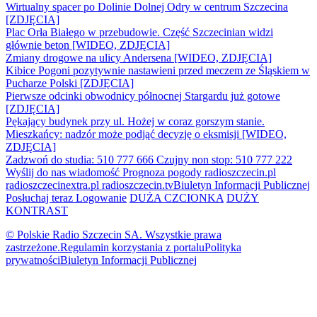
Wirtualny spacer po Dolinie Dolnej Odry w centrum Szczecina
[ZDJĘCIA]
Plac Orła Białego w przebudowie. Część Szczecinian widzi
głównie beton [WIDEO, ZDJĘCIA]
Zmiany drogowe na ulicy Andersena [WIDEO, ZDJĘCIA]
Kibice Pogoni pozytywnie nastawieni przed meczem ze Śląskiem w
Pucharze Polski [ZDJĘCIA]
Pierwsze odcinki obwodnicy północnej Stargardu już gotowe
[ZDJĘCIA]
Pękający budynek przy ul. Hożej w coraz gorszym stanie.
Mieszkańcy: nadzór może podjąć decyzję o eksmisji [WIDEO,
ZDJĘCIA]
Zadzwoń do studia: 510 777 666
Czujny non stop: 510 777 222
Wyślij do nas wiadomość
Prognoza pogody
radioszczecin.pl
radioszczecinextra.pl
radioszczecin.tv
Biuletyn Informacji Publicznej
Posłuchaj teraz
Logowanie
DUŻA CZCIONKA
DUŻY
KONTRAST
© Polskie Radio Szczecin SA. Wszystkie prawa
zastrzeżone.
Regulamin korzystania z portalu
Polityka
prywatności
Biuletyn Informacji Publicznej