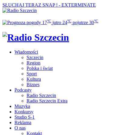
SŁUCHAJ TERAZ
SNAP ! - EXTERMINATE
°C
°C
°C
17
jutro
24
pojutrze
30
Wiadomości
Szczecin
Region
Polska i świat
Sport
Kultura
Biznes
Podcasty
Radio Szczecin
Radio Szczecin Extra
Muzyka
Konkursy
Studio S-1
Reklama
O nas
Kontakt