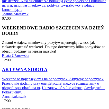
miasteczek. Nasi dziennikarze pokazują życie społeczne i kulturalne
na wsi, natomiast naukowcy, politycy, związkowcy i rolnicy
komentują…
Joanna Maraszek
07:00
WEEKENDOWE RADIO SZCZECIN NA DZIEŃ
DOBRY
Z nami wstajesz naładowany pozytywną energią i wiesz, jak
ciekawie spędzić weekend. Do tego dorzucamy kilka pomysłów na
obiad i budzimy najlepszą muzyką!
Beata Użarowska
12:00
AKTYWNA SOBOTA
Weekend to najlepszy czas na odpoczynek. Aktywny odpoczynek.
Przez dwie godziny przy energetycznej muzyce rozmawiamy o
różnych sposobach na to, jak zapewnić sobie zdrową dawkę ruchu.
Pokazujemy…
Anna Łukaszek
17:00