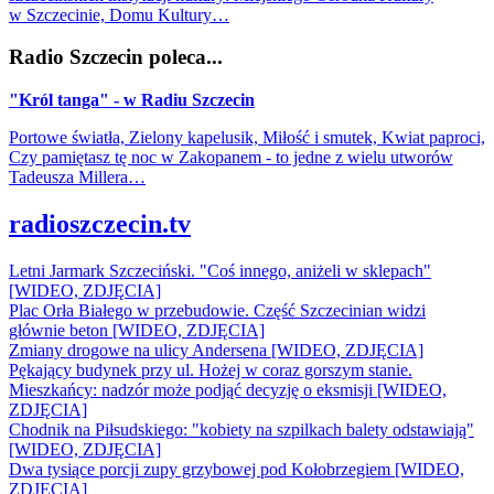
w Szczecinie, Domu Kultury…
Radio Szczecin poleca...
"Król tanga" - w Radiu Szczecin
Portowe światła, Zielony kapelusik, Miłość i smutek, Kwiat paproci,
Czy pamiętasz tę noc w Zakopanem - to jedne z wielu utworów
Tadeusza Millera…
radioszczecin.tv
Letni Jarmark Szczeciński. "Coś innego, aniżeli w sklepach"
[WIDEO, ZDJĘCIA]
Plac Orła Białego w przebudowie. Część Szczecinian widzi
głównie beton [WIDEO, ZDJĘCIA]
Zmiany drogowe na ulicy Andersena [WIDEO, ZDJĘCIA]
Pękający budynek przy ul. Hożej w coraz gorszym stanie.
Mieszkańcy: nadzór może podjąć decyzję o eksmisji [WIDEO,
ZDJĘCIA]
Chodnik na Piłsudskiego: "kobiety na szpilkach balety odstawiają"
[WIDEO, ZDJĘCIA]
Dwa tysiące porcji zupy grzybowej pod Kołobrzegiem [WIDEO,
ZDJECIA]