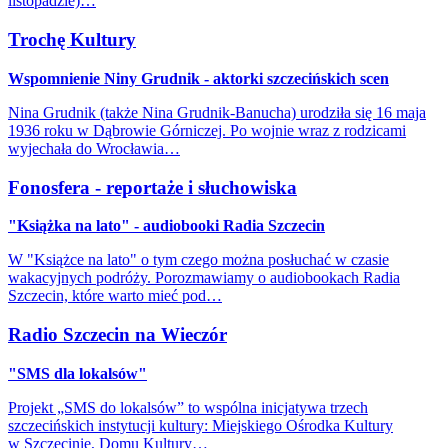
listopadzie)…
Trochę Kultury
Wspomnienie Niny Grudnik - aktorki szczecińskich scen
Nina Grudnik (także Nina Grudnik-Banucha) urodziła się 16 maja
1936 roku w Dąbrowie Górniczej. Po wojnie wraz z rodzicami
wyjechała do Wrocławia…
Fonosfera - reportaże i słuchowiska
"Książka na lato" - audiobooki Radia Szczecin
W "Książce na lato" o tym czego można posłuchać w czasie
wakacyjnych podróży. Porozmawiamy o audiobookach Radia
Szczecin, które warto mieć pod…
Radio Szczecin na Wieczór
"SMS dla lokalsów"
Projekt „SMS do lokalsów” to wspólna inicjatywa trzech
szczecińskich instytucji kultury: Miejskiego Ośrodka Kultury
w Szczecinie, Domu Kultury…