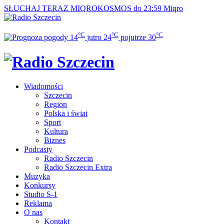
SŁUCHAJ TERAZ
MIQROKOSMOS do 23:59
Miqro
°C
°C
°C
14
jutro
24
pojutrze
30
Wiadomości
Szczecin
Region
Polska i świat
Sport
Kultura
Biznes
Podcasty
Radio Szczecin
Radio Szczecin Extra
Muzyka
Konkursy
Studio S-1
Reklama
O nas
Kontakt