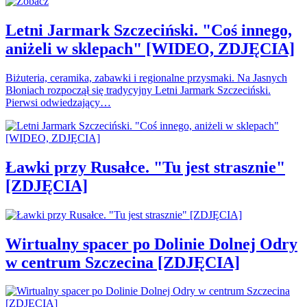
Letni Jarmark Szczeciński. "Coś innego,
aniżeli w sklepach" [WIDEO, ZDJĘCIA]
Biżuteria, ceramika, zabawki i regionalne przysmaki. Na Jasnych
Błoniach rozpoczął się tradycyjny Letni Jarmark Szczeciński.
Pierwsi odwiedzający…
Ławki przy Rusałce. "Tu jest strasznie"
[ZDJĘCIA]
Wirtualny spacer po Dolinie Dolnej Odry
w centrum Szczecina [ZDJĘCIA]