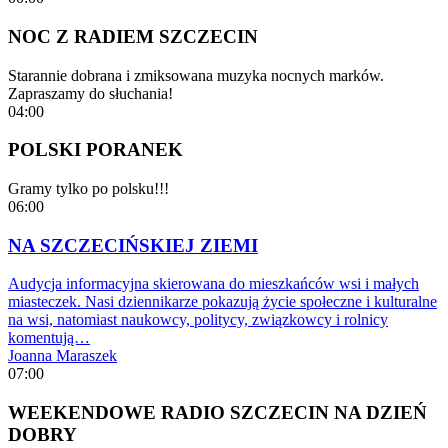
NOC Z RADIEM SZCZECIN
Starannie dobrana i zmiksowana muzyka nocnych marków.
Zapraszamy do słuchania!
04:00
POLSKI PORANEK
Gramy tylko po polsku!!!
06:00
NA SZCZECIŃSKIEJ ZIEMI
Audycja informacyjna skierowana do mieszkańców wsi i małych
miasteczek. Nasi dziennikarze pokazują życie społeczne i kulturalne
na wsi, natomiast naukowcy, politycy, związkowcy i rolnicy
komentują…
Joanna Maraszek
07:00
WEEKENDOWE RADIO SZCZECIN NA DZIEŃ
DOBRY