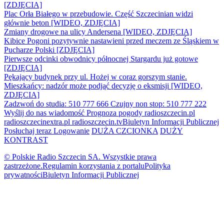
[ZDJĘCIA]
Plac Orła Białego w przebudowie. Część Szczecinian widzi
głównie beton [WIDEO, ZDJĘCIA]
Zmiany drogowe na ulicy Andersena [WIDEO, ZDJĘCIA]
Kibice Pogoni pozytywnie nastawieni przed meczem ze Śląskiem w
Pucharze Polski [ZDJĘCIA]
Pierwsze odcinki obwodnicy północnej Stargardu już gotowe
[ZDJĘCIA]
Pękający budynek przy ul. Hożej w coraz gorszym stanie.
Mieszkańcy: nadzór może podjąć decyzję o eksmisji [WIDEO,
ZDJĘCIA]
Zadzwoń do studia: 510 777 666
Czujny non stop: 510 777 222
Wyślij do nas wiadomość
Prognoza pogody
radioszczecin.pl
radioszczecinextra.pl
radioszczecin.tv
Biuletyn Informacji Publicznej
Posłuchaj teraz
Logowanie
DUŻA CZCIONKA
DUŻY
KONTRAST
© Polskie Radio Szczecin SA. Wszystkie prawa
zastrzeżone.
Regulamin korzystania z portalu
Polityka
prywatności
Biuletyn Informacji Publicznej