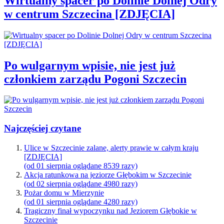
Wirtualny spacer po Dolinie Dolnej Odry
w centrum Szczecina [ZDJĘCIA]
Po wulgarnym wpisie, nie jest już
członkiem zarządu Pogoni Szczecin
Najczęściej czytane
Ulice w Szczecinie zalane, alerty prawie w całym kraju
[ZDJĘCIA]
(od 01 sierpnia oglądane 8539 razy)
Akcja ratunkowa na jeziorze Głębokim w Szczecinie
(od 02 sierpnia oglądane 4980 razy)
Pożar domu w Mierzynie
(od 01 sierpnia oglądane 4280 razy)
Tragiczny finał wypoczynku nad Jeziorem Głębokie w
Szczecinie