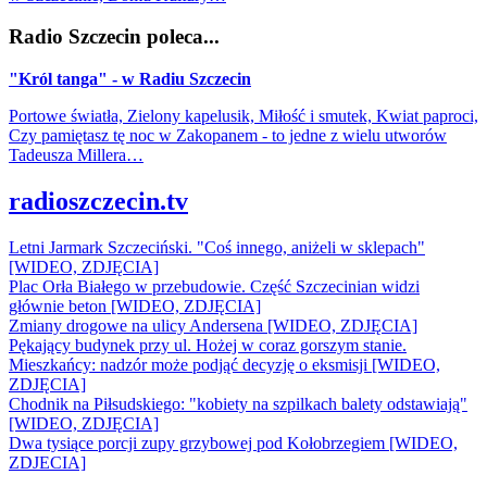
Radio Szczecin poleca...
"Król tanga" - w Radiu Szczecin
Portowe światła, Zielony kapelusik, Miłość i smutek, Kwiat paproci,
Czy pamiętasz tę noc w Zakopanem - to jedne z wielu utworów
Tadeusza Millera…
radioszczecin.tv
Letni Jarmark Szczeciński. "Coś innego, aniżeli w sklepach"
[WIDEO, ZDJĘCIA]
Plac Orła Białego w przebudowie. Część Szczecinian widzi
głównie beton [WIDEO, ZDJĘCIA]
Zmiany drogowe na ulicy Andersena [WIDEO, ZDJĘCIA]
Pękający budynek przy ul. Hożej w coraz gorszym stanie.
Mieszkańcy: nadzór może podjąć decyzję o eksmisji [WIDEO,
ZDJĘCIA]
Chodnik na Piłsudskiego: "kobiety na szpilkach balety odstawiają"
[WIDEO, ZDJĘCIA]
Dwa tysiące porcji zupy grzybowej pod Kołobrzegiem [WIDEO,
ZDJECIA]