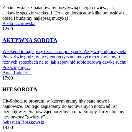
Z nami wstajesz naładowany pozytywną energią i wiesz, jak
ciekawie spędzić weekend. Do tego dorzucamy kilka pomysłów na
obiad i budzimy najlepszą muzyką!
Beata Użarowska
12:00
AKTYWNA SOBOTA
Weekend to najlepszy czas na odpoczynek. Aktywny odpoczynek.
Przez dwie godziny przy energetycznej muzyce rozmawiamy o
różnych sposobach na to, jak zapewnić sobie zdrową dawkę ruchu.
Pokazujemy…
Anna Łukaszek
17:00
HIT-SOBOTA
Hit-Sobota to program, w którym gramy hity stare nowe i
najnowsze. Do tego zaglądamy do archiwalnych notowań list
przebojów ze Stanów Zjednoczonych oraz Europy. Prezentujemy
trzy utwory "gwiazdy"…
Sebastian Roszkowski
19:00