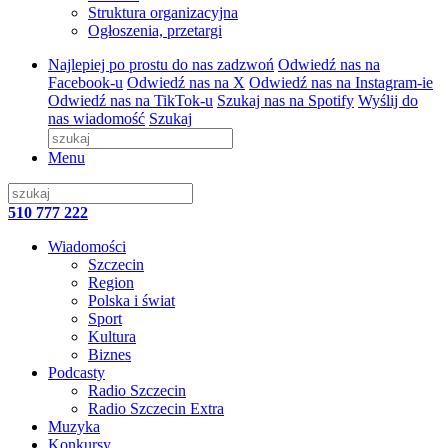
Struktura organizacyjna
Ogłoszenia, przetargi
Najlepiej po prostu do nas zadzwoń
Odwiedź nas na
Facebook-u
Odwiedź nas na X
Odwiedź nas na Instagram-ie
Odwiedź nas na TikTok-u
Szukaj nas na Spotify
Wyślij do
nas wiadomość
Szukaj
Menu
510 777 222
Wiadomości
Szczecin
Region
Polska i świat
Sport
Kultura
Biznes
Podcasty
Radio Szczecin
Radio Szczecin Extra
Muzyka
Konkursy