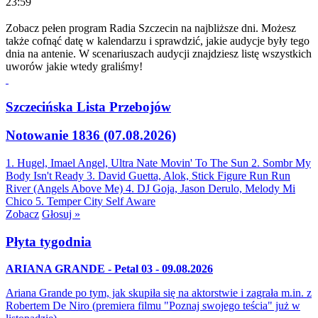
23:59
Zobacz pełen program Radia Szczecin na najbliższe dni. Możesz
także cofnąć datę w kalendarzu i sprawdzić, jakie audycje były tego
dnia na antenie. W scenariuszach audycji znajdziesz listę wszystkich
uworów jakie wtedy graliśmy!
Szczecińska Lista Przebojów
Notowanie 1836 (07.08.2026)
1. Hugel, Imael Angel, Ultra Nate
Movin' To The Sun
2. Sombr
My
Body Isn't Ready
3. David Guetta, Alok, Stick Figure
Run Run
River (Angels Above Me)
4. DJ Goja, Jason Derulo, Melody
Mi
Chico
5. Temper City
Self Aware
Zobacz
Głosuj »
Płyta tygodnia
ARIANA GRANDE - Petal 03 - 09.08.2026
Ariana Grande po tym, jak skupiła się na aktorstwie i zagrała m.in. z
Robertem De Niro (premiera filmu "Poznaj swojego teścia" już w