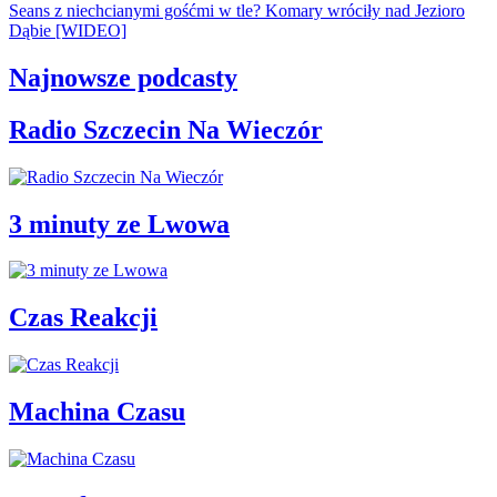
Seans z niechcianymi gośćmi w tle? Komary wróciły nad Jezioro
Dąbie [WIDEO]
Najnowsze podcasty
Radio Szczecin Na Wieczór
3 minuty ze Lwowa
Czas Reakcji
Machina Czasu