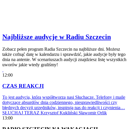
Najbliższe audycje w Radiu Szczecin
Zobacz pełen program Radia Szczecin na najbliższe dni. Możesz
także cofnąć datę w kalendarzu i sprawdzić, jakie audycje były tego
dnia na antenie. W scenariuszach audycji znajdziesz listę wszystkich
uworów jakie wtedy graliśmy!
12:00
CZAS REAKCJI
To jest audycja, którą współtworzą nasi Słuchacze. Telefony i maile
dotyczące absurdów dnia codziennego, niesprawiedliwości czy
błędnych decyzji urzędników, inspirują nas do reakcji i czynienia…
SŁUCHAJ TERAZ
Krzysztof Kukliński
Sławomir Orlik
13:00