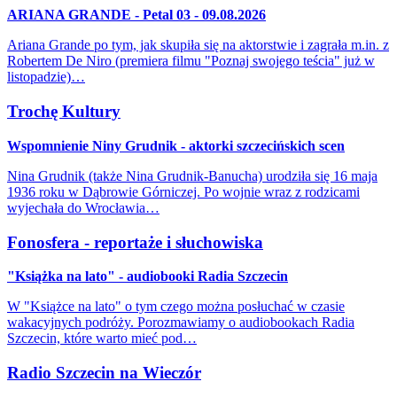
ARIANA GRANDE - Petal 03 - 09.08.2026
Ariana Grande po tym, jak skupiła się na aktorstwie i zagrała m.in. z
Robertem De Niro (premiera filmu "Poznaj swojego teścia" już w
listopadzie)…
Trochę Kultury
Wspomnienie Niny Grudnik - aktorki szczecińskich scen
Nina Grudnik (także Nina Grudnik-Banucha) urodziła się 16 maja
1936 roku w Dąbrowie Górniczej. Po wojnie wraz z rodzicami
wyjechała do Wrocławia…
Fonosfera - reportaże i słuchowiska
"Książka na lato" - audiobooki Radia Szczecin
W "Książce na lato" o tym czego można posłuchać w czasie
wakacyjnych podróży. Porozmawiamy o audiobookach Radia
Szczecin, które warto mieć pod…
Radio Szczecin na Wieczór