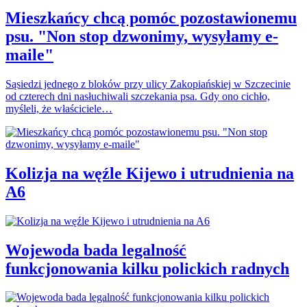
Mieszkańcy chcą pomóc pozostawionemu
psu. "Non stop dzwonimy, wysyłamy e-
maile"
Sąsiedzi jednego z bloków przy ulicy Zakopiańskiej w Szczecinie
od czterech dni nasłuchiwali szczekania psa. Gdy ono cichło,
myśleli, że właściciele…
Kolizja na węźle Kijewo i utrudnienia na
A6
Wojewoda bada legalność
funkcjonowania kilku polickich radnych