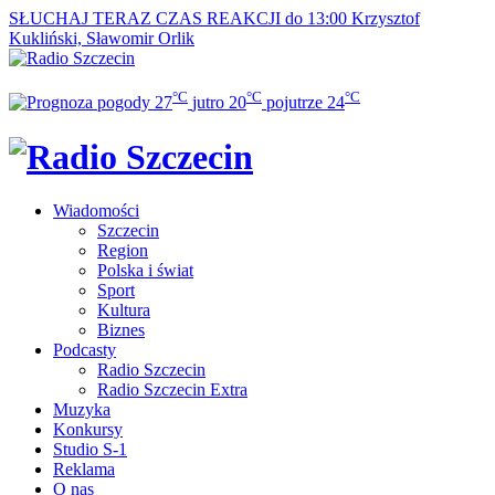
SŁUCHAJ TERAZ
CZAS REAKCJI do 13:00
Krzysztof
Kukliński, Sławomir Orlik
°C
°C
°C
27
jutro
20
pojutrze
24
Wiadomości
Szczecin
Region
Polska i świat
Sport
Kultura
Biznes
Podcasty
Radio Szczecin
Radio Szczecin Extra
Muzyka
Konkursy
Studio S-1
Reklama
O nas