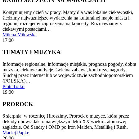
RADIO SZCZECIN NA WAKACJACH
Kontynuujemy dzień w pracy. Mamy dla was lokalne ciekawostki,
śledzimy najważniejsze wydarzenia na kulturalnej mapie miasta i
regionu, rozdajemy zaproszenia na koncerty. Rozmawiamy z
ciekawymi postaciami…
Milena Milewska
17:00
TEMATY I MUZYKA
Informacje regionalne, informacje miejskie, prognoza pogody, dobra
muzyka, ciekawe audycje, świetna zabawa, konkursy, nagrody.
Słuchaj przez internet lub w województwie zachodniopomorskiem
(POLSKA)…
Piotr Tolko
19:00
PROROCK
6 sierpnia, w rocznicę Hiroszimy, Prorock o muzyce, która przez
dekady opowiadała o największym lęku XX wieku - atomowej
zagładzie. Od Sandry i OMD po Iron Maiden, Metallikę i Rush.
Maciej Papke
20:00