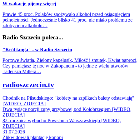
W wakacje pijemy więcej
Prawie 45 proc. Polaków spożywało alkohol przed osiągnięciem
pełnoletności. Jednocześnie blisko 41 proc. nie miało problemu ze
zdobyciem alkoholu…
Radio Szczecin poleca...
"Król tanga" - w Radiu Szczecin
Portowe światła, Zielony kapelusik, Miłość i smutek, Kwiat paproci,
Czy pamiętasz tę noc w Zakopanem - to jedne z wielu utworów
Tadeusza Millera…
radioszczecin.tv
Chodnik na Piłsudskiego: "kobiety na szpilkach balety odstawiają"
[WIDEO, ZDJĘCIA]
Dwa tysiące porcji zupy grzybowej pod Kołobrzegiem [WIDEO,
ZDJECIA]
82. rocznica wybuchu Powstania Warszawskiego [WIDEO,
ZDJĘCIA]
31.07.2026
Zlikwidowali plantację konopi