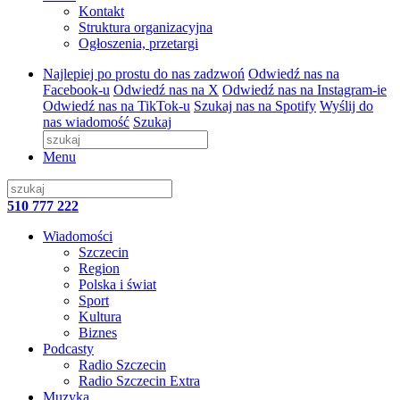
Kontakt
Struktura organizacyjna
Ogłoszenia, przetargi
Najlepiej po prostu do nas zadzwoń
Odwiedź nas na
Facebook-u
Odwiedź nas na X
Odwiedź nas na Instagram-ie
Odwiedź nas na TikTok-u
Szukaj nas na Spotify
Wyślij do
nas wiadomość
Szukaj
Menu
510 777 222
Wiadomości
Szczecin
Region
Polska i świat
Sport
Kultura
Biznes
Podcasty
Radio Szczecin
Radio Szczecin Extra
Muzyka