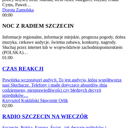
Cyms, Paweł…
Dorota Zamolska
00:00
NOC Z RADIEM SZCZECIN
Informacje regionalne, informacje miejskie, prognoza pogody, dobra
muzyka, ciekawe audycje, świetna zabawa, konkursy, nagrody.
Słuchaj przez internet lub w województwie zachodniopomorskiem
(POLSKA)…
01:00
CZAS REAKCJI
Powtórka wczorajszej audycji. To jest audycja, którą współtworzą
nasi Słuchacze. Telefony i maile dotyczące absurdów dnia
codziennego, niesprawiedliwości czy błędnych decyzji
urzędników…
Krzysztof Kukliński
Sławomir Orlik
02:00
RADIO SZCZECIN NA WIECZÓR
Szczecin, Polska, Europa, Świat - jak decyzje polityków i