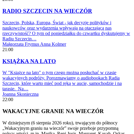
RADIO SZCZECIN NA WIECZÓR
Szczecin, Polska, Europa, Świat - jak decyzje polityków i
naukowców oraz wydarzenia wpływają na otaczającą nas
rzeczywistość? O tym od poniedziałku do czwartku dyskutujemy w
Radiu Szczecin…
Małgorzata Frymus
Anna Kolmer
21:00
KSIĄŻKA NA LATO
W "Książce na lato" o tym czego można posłuchać w czasie
wakacyjnych podróży. Porozmawiamy o audiobookach Radia
Szczecin, które warto mieć pod ręką w aucie, samochodzie i na
tarasie. Na…
Joanna Skonieczna
22:00
WAKACYJNE GRANIE NA WIECZÓR
W dzisiejszym (6 sierpnia 2026 roku), trwającym do północy
„Wakacyjnym graniu na wieczór” swoje przeboje przypomną
polscy artyści, m.in. Marika, Reni Jusis, Margaret, Kayah, Oskar