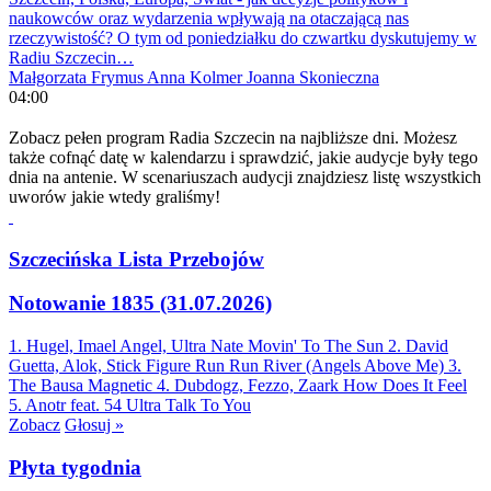
naukowców oraz wydarzenia wpływają na otaczającą nas
rzeczywistość? O tym od poniedziałku do czwartku dyskutujemy w
Radiu Szczecin…
Małgorzata Frymus
Anna Kolmer
Joanna Skonieczna
04:00
Zobacz pełen program Radia Szczecin na najbliższe dni. Możesz
także cofnąć datę w kalendarzu i sprawdzić, jakie audycje były tego
dnia na antenie. W scenariuszach audycji znajdziesz listę wszystkich
uworów jakie wtedy graliśmy!
Szczecińska Lista Przebojów
Notowanie 1835 (31.07.2026)
1. Hugel, Imael Angel, Ultra Nate
Movin' To The Sun
2. David
Guetta, Alok, Stick Figure
Run Run River (Angels Above Me)
3.
The Bausa
Magnetic
4. Dubdogz, Fezzo, Zaark
How Does It Feel
5. Anotr feat. 54 Ultra
Talk To You
Zobacz
Głosuj »
Płyta tygodnia