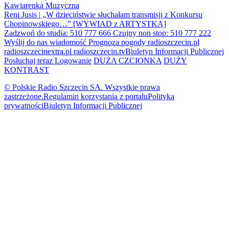
Kawiarenka Muzyczna
Reni Jusis | „W dzieciństwie słuchałam transmisji z Konkursu
Chopinowskiego…” [WYWIAD z ARTYSTKĄ]
Zadzwoń do studia: 510 777 666
Czujny non stop: 510 777 222
Wyślij do nas wiadomość
Prognoza pogody
radioszczecin.pl
radioszczecinextra.pl
radioszczecin.tv
Biuletyn Informacji Publicznej
Posłuchaj teraz
Logowanie
DUŻA CZCIONKA
DUŻY
KONTRAST
© Polskie Radio Szczecin SA. Wszystkie prawa
zastrzeżone.
Regulamin korzystania z portalu
Polityka
prywatności
Biuletyn Informacji Publicznej