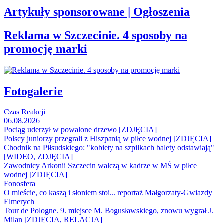
Artykuły sponsorowane | Ogłoszenia
Reklama w Szczecinie. 4 sposoby na
promocję marki
Fotogalerie
Czas Reakcji
06.08.2026
Pociąg uderzył w powalone drzewo [ZDJĘCIA]
Polscy juniorzy przegrali z Hiszpanią w piłce wodnej [ZDJĘCIA]
Chodnik na Piłsudskiego: "kobiety na szpilkach balety odstawiają"
[WIDEO, ZDJĘCIA]
Zawodnicy Arkonii Szczecin walczą w kadrze w MŚ w piłce
wodnej [ZDJĘCIA]
Fonosfera
O mieście, co kaszą i słoniem stoi... reportaż Małgorzaty-Gwiazdy
Elmerych
Tour de Pologne. 9. miejsce M. Bogusławskiego, znowu wygrał J.
Milan [ZDJĘCIA, RELACJA]