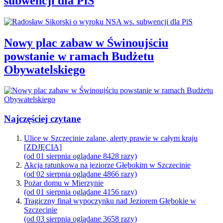
subwencji dla PiS
Nowy plac zabaw w Świnoujściu
powstanie w ramach Budżetu
Obywatelskiego
Najczęściej czytane
Ulice w Szczecinie zalane, alerty prawie w całym kraju
[ZDJĘCIA]
(od 01 sierpnia oglądane 8428 razy)
Akcja ratunkowa na jeziorze Głębokim w Szczecinie
(od 02 sierpnia oglądane 4866 razy)
Pożar domu w Mierzynie
(od 01 sierpnia oglądane 4156 razy)
Tragiczny finał wypoczynku nad Jeziorem Głębokie w
Szczecinie
(od 03 sierpnia oglądane 3658 razy)