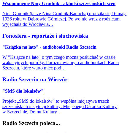
Wspomnienie Niny Grudnik - aktorki szczecińskich scen
Nina Grudnik (także Nina Grudnik-Banucha) urodziła się 16 maja
1936 roku w Dąbrowie Górniczej. Po wojnie wraz z rodzicami
wyjechała do Wrocławia…
Fonosfera - reportaże i słuchowiska
"Książka na lato" - audiobooki Radia Szczecin
W "Książce na lato" o tym czego można posłuchać w czasie
wakacyjnych podróży. Porozmawiamy o audiobookach Radia
Szczecin, które warto mieć pod…
Radio Szczecin na Wieczór
"SMS dla lokalsów"
Projekt „SMS do lokalsów” to wspólna inicjatywa trzech
szczecińskich instytucji kultury: Miejskiego Ośrodka Kultury
w Szczecinie, Domu Kultury…
Radio Szczecin poleca...