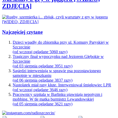
ZDJĘCIA]
Najczęściej czytane
Dzieci wpadły do zbiornika przy ul. Komuny Paryskiej w
Szczecinie
(od wczoraj oglądane 5060 razy)
Tragiczny finał wypoczynku nad Jeziorem Głębokie w
Szczecinie
(od 03 sierpnia oglądane 3951 razy)
Sąsiedzi interweniują w sprawie psa pozostawionego
samotnie w mieszkaniu
(od 06 sierpnia oglądane 3837 razy)
Nastolatek miał rany kłute. Interweniował śmigłowiec LPR
(od wczoraj oglądane 3646 razy)
Pracownicy szpitala w Barlinku ujawniają nepotyzm i
mobbing. W tle matka burmistrz Lewandowskiej
(od 05 sierpnia oglądane 3621 razy)