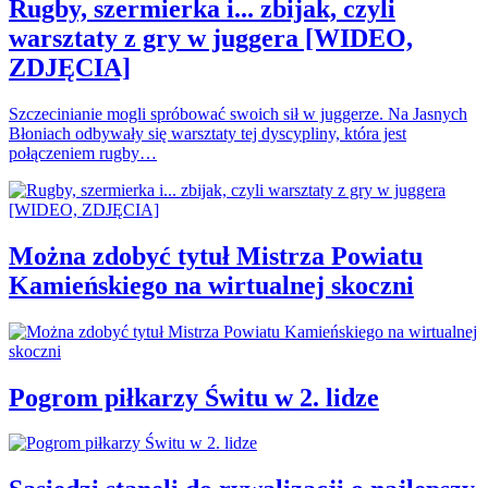
Rugby, szermierka i... zbijak, czyli
warsztaty z gry w juggera [WIDEO,
ZDJĘCIA]
Szczecinianie mogli spróbować swoich sił w juggerze. Na Jasnych
Błoniach odbywały się warsztaty tej dyscypliny, która jest
połączeniem rugby…
Można zdobyć tytuł Mistrza Powiatu
Kamieńskiego na wirtualnej skoczni
Pogrom piłkarzy Świtu w 2. lidze