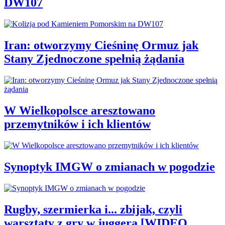
DW107
Iran: otworzymy Cieśninę Ormuz jak
Stany Zjednoczone spełnią żądania
W Wielkopolsce aresztowano
przemytników i ich klientów
Synoptyk IMGW o zmianach w pogodzie
Rugby, szermierka i... zbijak, czyli
warsztaty z gry w juggera [WIDEO,