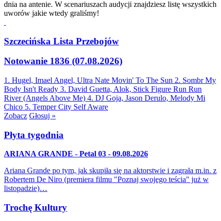
dnia na antenie. W scenariuszach audycji znajdziesz listę wszystkich
uworów jakie wtedy graliśmy!
Szczecińska Lista Przebojów
Notowanie 1836 (07.08.2026)
1. Hugel, Imael Angel, Ultra Nate
Movin' To The Sun
2. Sombr
My
Body Isn't Ready
3. David Guetta, Alok, Stick Figure
Run Run
River (Angels Above Me)
4. DJ Goja, Jason Derulo, Melody
Mi
Chico
5. Temper City
Self Aware
Zobacz
Głosuj »
Płyta tygodnia
ARIANA GRANDE - Petal 03 - 09.08.2026
Ariana Grande po tym, jak skupiła się na aktorstwie i zagrała m.in. z
Robertem De Niro (premiera filmu "Poznaj swojego teścia" już w
listopadzie)…
Trochę Kultury