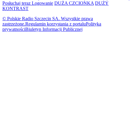
Posłuchaj teraz
Logowanie
DUŻA CZCIONKA
DUŻY
KONTRAST
© Polskie Radio Szczecin SA. Wszystkie prawa
zastrzeżone.
Regulamin korzystania z portalu
Polityka
prywatności
Biuletyn Informacji Publicznej