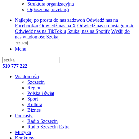
Struktura organizacyjna
Ogłoszenia, przetargi
Najlepiej po prostu do nas zadzwoń
Odwiedź nas na
Facebook-u
Odwiedź nas na X
Odwiedź nas na Instagram-ie
Odwiedź nas na TikTok-u
Szukaj nas na Spotify
Wyślij do
nas wiadomość
Szukaj
Menu
510 777 222
Wiadomości
Szczecin
Region
Polska i świat
Sport
Kultura
Biznes
Podcasty
Radio Szczecin
Radio Szczecin Extra
Muzyka
Konkursy