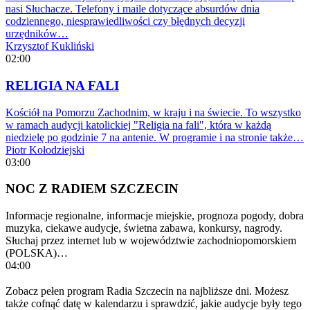
nasi Słuchacze. Telefony i maile dotyczące absurdów dnia
codziennego, niesprawiedliwości czy błędnych decyzji
urzędników…
Krzysztof Kukliński
02:00
RELIGIA NA FALI
Kościół na Pomorzu Zachodnim, w kraju i na świecie. To wszystko
w ramach audycji katolickiej "Religia na fali", która w każdą
niedzielę po godzinie 7 na antenie. W programie i na stronie także…
Piotr Kołodziejski
03:00
NOC Z RADIEM SZCZECIN
Informacje regionalne, informacje miejskie, prognoza pogody, dobra
muzyka, ciekawe audycje, świetna zabawa, konkursy, nagrody.
Słuchaj przez internet lub w województwie zachodniopomorskiem
(POLSKA)…
04:00
Zobacz pełen program Radia Szczecin na najbliższe dni. Możesz
także cofnąć datę w kalendarzu i sprawdzić, jakie audycje były tego