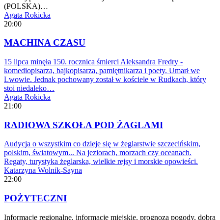
(POLSKA)…
Agata Rokicka
20:00
MACHINA CZASU
15 lipca minęła 150. rocznica śmierci Aleksandra Fredry -
komediopisarza, bajkopisarza, pamiętnikarza i poety. Umarł we
Lwowie. Jednak pochowany został w kościele w Rudkach, który
stoi niedaleko…
Agata Rokicka
21:00
RADIOWA SZKOŁA POD ŻAGLAMI
Audycja o wszystkim co dzieje się w żeglarstwie szczecińskim,
polskim, światowym... Na jeziorach, morzach czy oceanach.
Regaty, turystyka żeglarska, wielkie rejsy i morskie opowieści.
Katarzyna Wolnik-Sayna
22:00
POŻYTECZNI
Informacje regionalne, informacje miejskie, prognoza pogody, dobra