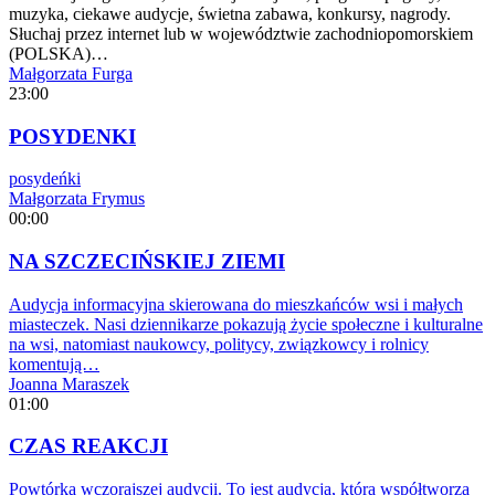
muzyka, ciekawe audycje, świetna zabawa, konkursy, nagrody.
Słuchaj przez internet lub w województwie zachodniopomorskiem
(POLSKA)…
Małgorzata Furga
23:00
POSYDENKI
posydeńki
Małgorzata Frymus
00:00
NA SZCZECIŃSKIEJ ZIEMI
Audycja informacyjna skierowana do mieszkańców wsi i małych
miasteczek. Nasi dziennikarze pokazują życie społeczne i kulturalne
na wsi, natomiast naukowcy, politycy, związkowcy i rolnicy
komentują…
Joanna Maraszek
01:00
CZAS REAKCJI
Powtórka wczorajszej audycji. To jest audycja, którą współtworzą