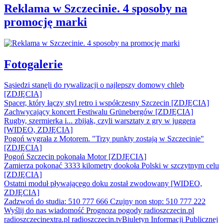
Reklama w Szczecinie. 4 sposoby na
promocję marki
Fotogalerie
Sąsiedzi stanęli do rywalizacji o najlepszy domowy chleb
[ZDJĘCIA]
Spacer, który łączy styl retro i współczesny Szczecin [ZDJĘCIA]
Zachwycający koncert Festiwalu Grünebergów [ZDJĘCIA]
Rugby, szermierka i... zbijak, czyli warsztaty z gry w juggera
[WIDEO, ZDJĘCIA]
Pogoń wygrała z Motorem. "Trzy punkty zostają w Szczecinie"
[ZDJĘCIA]
Pogoń Szczecin pokonała Motor [ZDJĘCIA]
Zamierza pokonać 3333 kilometry dookoła Polski w szczytnym celu
[ZDJĘCIA]
Ostatni moduł pływającego doku został zwodowany [WIDEO,
ZDJĘCIA]
Zadzwoń do studia: 510 777 666
Czujny non stop: 510 777 222
Wyślij do nas wiadomość
Prognoza pogody
radioszczecin.pl
radioszczecinextra.pl
radioszczecin.tv
Biuletyn Informacji Publicznej