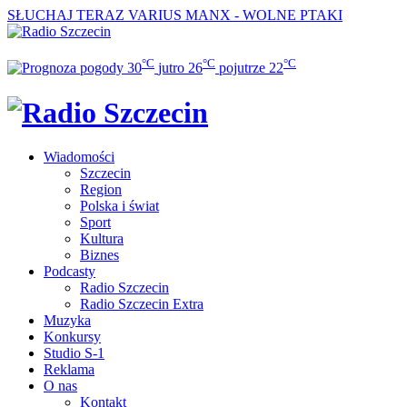
SŁUCHAJ TERAZ
VARIUS MANX - WOLNE PTAKI
°C
°C
°C
30
jutro
26
pojutrze
22
Wiadomości
Szczecin
Region
Polska i świat
Sport
Kultura
Biznes
Podcasty
Radio Szczecin
Radio Szczecin Extra
Muzyka
Konkursy
Studio S-1
Reklama
O nas
Kontakt