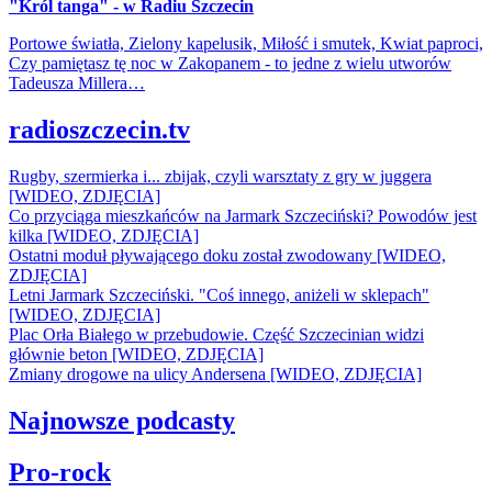
"Król tanga" - w Radiu Szczecin
Portowe światła, Zielony kapelusik, Miłość i smutek, Kwiat paproci,
Czy pamiętasz tę noc w Zakopanem - to jedne z wielu utworów
Tadeusza Millera…
radioszczecin.tv
Rugby, szermierka i... zbijak, czyli warsztaty z gry w juggera
[WIDEO, ZDJĘCIA]
Co przyciąga mieszkańców na Jarmark Szczeciński? Powodów jest
kilka [WIDEO, ZDJĘCIA]
Ostatni moduł pływającego doku został zwodowany [WIDEO,
ZDJĘCIA]
Letni Jarmark Szczeciński. "Coś innego, aniżeli w sklepach"
[WIDEO, ZDJĘCIA]
Plac Orła Białego w przebudowie. Część Szczecinian widzi
głównie beton [WIDEO, ZDJĘCIA]
Zmiany drogowe na ulicy Andersena [WIDEO, ZDJĘCIA]
Najnowsze podcasty
Pro-rock