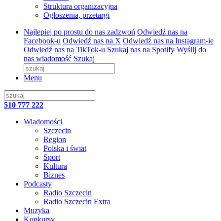
Struktura organizacyjna
Ogłoszenia, przetargi
Najlepiej po prostu do nas zadzwoń
Odwiedź nas na
Facebook-u
Odwiedź nas na X
Odwiedź nas na Instagram-ie
Odwiedź nas na TikTok-u
Szukaj nas na Spotify
Wyślij do
nas wiadomość
Szukaj
Menu
510 777 222
Wiadomości
Szczecin
Region
Polska i świat
Sport
Kultura
Biznes
Podcasty
Radio Szczecin
Radio Szczecin Extra
Muzyka
Konkursy