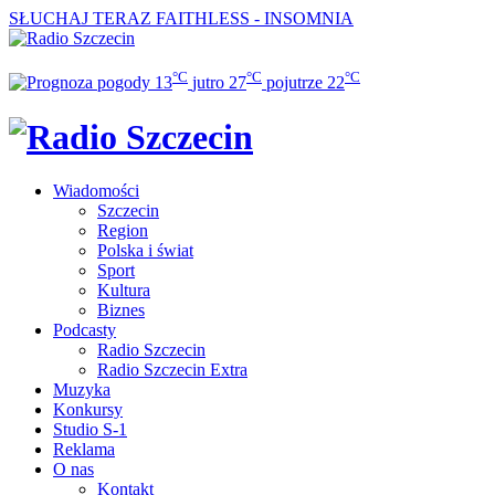
SŁUCHAJ TERAZ
FAITHLESS - INSOMNIA
°C
°C
°C
13
jutro
27
pojutrze
22
Wiadomości
Szczecin
Region
Polska i świat
Sport
Kultura
Biznes
Podcasty
Radio Szczecin
Radio Szczecin Extra
Muzyka
Konkursy
Studio S-1
Reklama
O nas
Kontakt