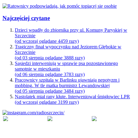
Najczęściej czytane
Dzieci wpadły do zbiornika przy ul. Komuny Paryskiej w
Szczecinie
(od wczoraj oglądane 4459 razy)
Tragiczny finał wypoczynku nad Jeziorem Głębokie w
Szczecinie
(od 03 sierpnia oglądane 3888 razy)
Sąsiedzi interweniują w sprawie psa pozostawionego
samotnie w mieszkaniu
(od 06 sierpnia oglądane 3783 razy)
Pracownicy szpitala w Barlinku ujawniają nepotyzm i
mobbing. W tle matka burmistrz Lewandowskiej
(od 05 sierpnia oglądane 3484 razy)
Nastolatek miał rany kłute. Interweniował śmigłowiec LPR
(od wczoraj oglądane 3199 razy)