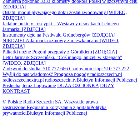
Zamierza pokonać 3333 kilometry dookoła Polski w szczytnym celu
[ZDJĘCIA]
Ostatni moduł pływającego doku został zwodowany [WIDEO,
ZDJĘCIA]
Jadalne bukiety i oscypki... Wystawcy o smakach Letniego
Jarmarku [ZDJĘCIA]
Instrumenty dęte na Festiwalu Grünebergów [ZDJĘCIA]
NIEDZIELA Jarmark rozmowy z mieszkancami [WIDEO,
ZDJĘCIA]
Piłkarki nożne Pogoni przegrały z Górnikiem [ZDJĘCIA]
Letni Jarmark Szczeciński. "Coś innego, aniżeli w sklepach"
[WIDEO, ZDJĘCIA]
Zadzwoń do studia: 510 777 666
Czujny non stop: 510 777 222
Wyślij do nas wiadomość
Prognoza pogody
radioszczecin.pl
radioszczecinextra.pl
radioszczecin.tv
Biuletyn Informacji Publicznej
Posłuchaj teraz
Logowanie
DUŻA CZCIONKA
DUŻY
KONTRAST
© Polskie Radio Szczecin SA. Wszystkie prawa
zastrzeżone.
Regulamin korzystania z portalu
Polityka
prywatności
Biuletyn Informacji Publicznej