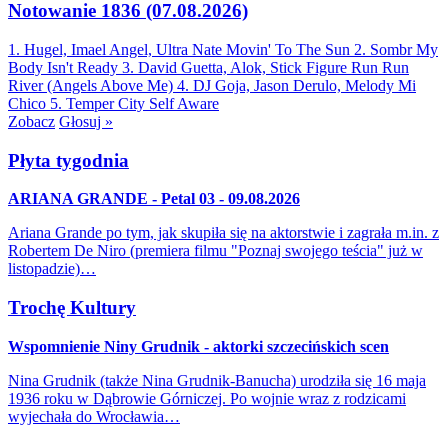
Notowanie 1836 (07.08.2026)
1. Hugel, Imael Angel, Ultra Nate
Movin' To The Sun
2. Sombr
My
Body Isn't Ready
3. David Guetta, Alok, Stick Figure
Run Run
River (Angels Above Me)
4. DJ Goja, Jason Derulo, Melody
Mi
Chico
5. Temper City
Self Aware
Zobacz
Głosuj »
Płyta tygodnia
ARIANA GRANDE - Petal 03 - 09.08.2026
Ariana Grande po tym, jak skupiła się na aktorstwie i zagrała m.in. z
Robertem De Niro (premiera filmu "Poznaj swojego teścia" już w
listopadzie)…
Trochę Kultury
Wspomnienie Niny Grudnik - aktorki szczecińskich scen
Nina Grudnik (także Nina Grudnik-Banucha) urodziła się 16 maja
1936 roku w Dąbrowie Górniczej. Po wojnie wraz z rodzicami
wyjechała do Wrocławia…