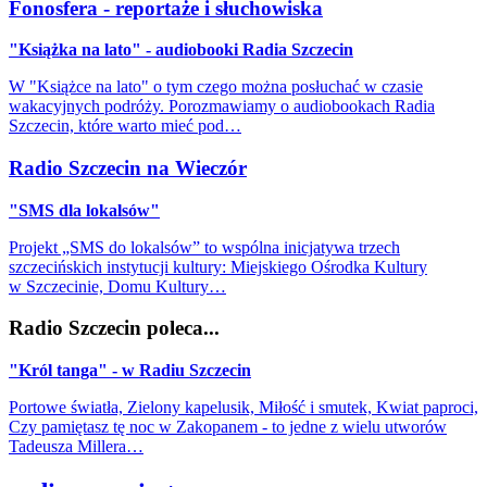
Fonosfera - reportaże i słuchowiska
"Książka na lato" - audiobooki Radia Szczecin
W "Książce na lato" o tym czego można posłuchać w czasie
wakacyjnych podróży. Porozmawiamy o audiobookach Radia
Szczecin, które warto mieć pod…
Radio Szczecin na Wieczór
"SMS dla lokalsów"
Projekt „SMS do lokalsów” to wspólna inicjatywa trzech
szczecińskich instytucji kultury: Miejskiego Ośrodka Kultury
w Szczecinie, Domu Kultury…
Radio Szczecin poleca...
"Król tanga" - w Radiu Szczecin
Portowe światła, Zielony kapelusik, Miłość i smutek, Kwiat paproci,
Czy pamiętasz tę noc w Zakopanem - to jedne z wielu utworów
Tadeusza Millera…