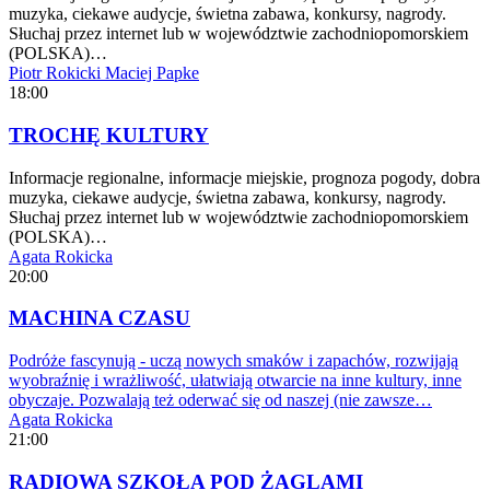
muzyka, ciekawe audycje, świetna zabawa, konkursy, nagrody.
Słuchaj przez internet lub w województwie zachodniopomorskiem
(POLSKA)…
Piotr Rokicki
Maciej Papke
18:00
TROCHĘ KULTURY
Informacje regionalne, informacje miejskie, prognoza pogody, dobra
muzyka, ciekawe audycje, świetna zabawa, konkursy, nagrody.
Słuchaj przez internet lub w województwie zachodniopomorskiem
(POLSKA)…
Agata Rokicka
20:00
MACHINA CZASU
Podróże fascynują - uczą nowych smaków i zapachów, rozwijają
wyobraźnię i wrażliwość, ułatwiają otwarcie na inne kultury, inne
obyczaje. Pozwalają też oderwać się od naszej (nie zawsze…
Agata Rokicka
21:00
RADIOWA SZKOŁA POD ŻAGLAMI