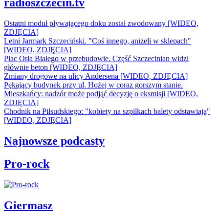
radioszczecin.tv
Ostatni moduł pływającego doku został zwodowany [WIDEO,
ZDJĘCIA]
Letni Jarmark Szczeciński. "Coś innego, aniżeli w sklepach"
[WIDEO, ZDJĘCIA]
Plac Orła Białego w przebudowie. Część Szczecinian widzi
głównie beton [WIDEO, ZDJĘCIA]
Zmiany drogowe na ulicy Andersena [WIDEO, ZDJĘCIA]
Pękający budynek przy ul. Hożej w coraz gorszym stanie.
Mieszkańcy: nadzór może podjąć decyzję o eksmisji [WIDEO,
ZDJĘCIA]
Chodnik na Piłsudskiego: "kobiety na szpilkach balety odstawiają"
[WIDEO, ZDJĘCIA]
Najnowsze podcasty
Pro-rock
Giermasz