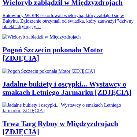
Wieloryb zabłądził w Międzyzdrojach
Ratownicy WOPR eskortowali wieloryba, który zabłąkał się w
Bałtyku. Zgłoszenie otrzymali od świadka, który zauważył "dziwny
obiekt" dryfujący…
Pogoń Szczecin pokonała Motor
[ZDJĘCIA]
Jadalne bukiety i oscypki... Wystawcy o
smakach Letniego Jarmarku [ZDJĘCIA]
Trwa Targ Rybny w Międzyzdrojach
[ZDJĘCIA]