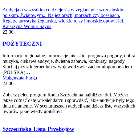
Audycja o wszystkim co dzieje się w żeglarstwie szczecińskim,
polskim, światowym... Na jeziorach, morzach czy oceanach.
Regaty, turystyka żeglarska, wielkie rejsy i morskie opowieści.
Katarzyna Wolnik-Sayna
22:00
POŻYTECZNI
Informacje regionalne, informacje miejskie, prognoza pogody, dobra
muzyka, ciekawe audycje, świetna zabawa, konkursy, nagrody.
Słuchaj przez internet lub w województwie zachodniopomorskiem
(POLSKA)…
Małgorzata Furga
23:00
Zobacz pełen program Radia Szczecin na najbliższe dni. Możesz
także cofnąć datę w kalendarzu i sprawdzić, jakie audycje były tego
dnia na antenie. W scenariuszach audycji znajdziesz listę wszystkich
uworów jakie wtedy graliśmy!
Szczecińska Lista Przebojów