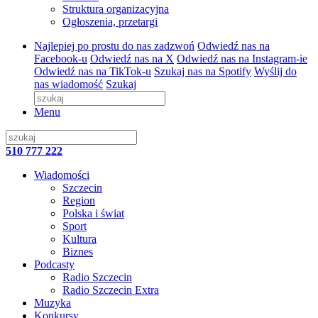
Struktura organizacyjna
Ogłoszenia, przetargi
Najlepiej po prostu do nas zadzwoń
Odwiedź nas na
Facebook-u
Odwiedź nas na X
Odwiedź nas na Instagram-ie
Odwiedź nas na TikTok-u
Szukaj nas na Spotify
Wyślij do
nas wiadomość
Szukaj
Menu
510 777 222
Wiadomości
Szczecin
Region
Polska i świat
Sport
Kultura
Biznes
Podcasty
Radio Szczecin
Radio Szczecin Extra
Muzyka
Konkursy