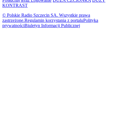
Posłuchaj teraz
Logowanie
DUŻA CZCIONKA
DUŻY
KONTRAST
© Polskie Radio Szczecin SA. Wszystkie prawa
zastrzeżone.
Regulamin korzystania z portalu
Polityka
prywatności
Biuletyn Informacji Publicznej