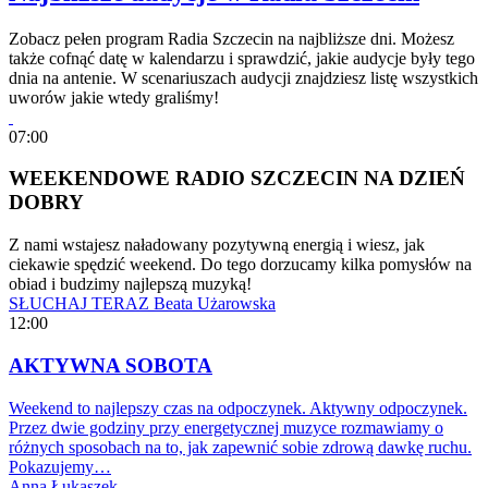
Zobacz pełen program Radia Szczecin na najbliższe dni. Możesz
także cofnąć datę w kalendarzu i sprawdzić, jakie audycje były tego
dnia na antenie. W scenariuszach audycji znajdziesz listę wszystkich
uworów jakie wtedy graliśmy!
07:00
WEEKENDOWE RADIO SZCZECIN NA DZIEŃ
DOBRY
Z nami wstajesz naładowany pozytywną energią i wiesz, jak
ciekawie spędzić weekend. Do tego dorzucamy kilka pomysłów na
obiad i budzimy najlepszą muzyką!
SŁUCHAJ TERAZ
Beata Użarowska
12:00
AKTYWNA SOBOTA
Weekend to najlepszy czas na odpoczynek. Aktywny odpoczynek.
Przez dwie godziny przy energetycznej muzyce rozmawiamy o
różnych sposobach na to, jak zapewnić sobie zdrową dawkę ruchu.
Pokazujemy…
Anna Łukaszek