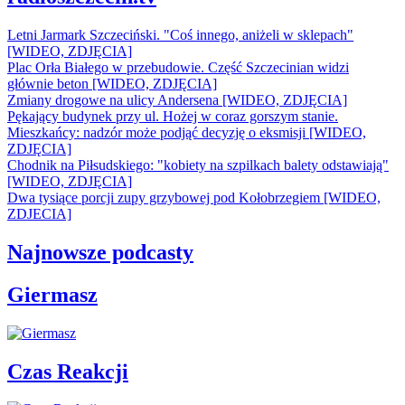
Letni Jarmark Szczeciński. "Coś innego, aniżeli w sklepach"
[WIDEO, ZDJĘCIA]
Plac Orła Białego w przebudowie. Część Szczecinian widzi
głównie beton [WIDEO, ZDJĘCIA]
Zmiany drogowe na ulicy Andersena [WIDEO, ZDJĘCIA]
Pękający budynek przy ul. Hożej w coraz gorszym stanie.
Mieszkańcy: nadzór może podjąć decyzję o eksmisji [WIDEO,
ZDJĘCIA]
Chodnik na Piłsudskiego: "kobiety na szpilkach balety odstawiają"
[WIDEO, ZDJĘCIA]
Dwa tysiące porcji zupy grzybowej pod Kołobrzegiem [WIDEO,
ZDJECIA]
Najnowsze podcasty
Giermasz
Czas Reakcji