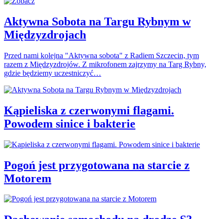
Aktywna Sobota na Targu Rybnym w
Międzyzdrojach
Przed nami kolejna "Aktywna sobota" z Radiem Szczecin, tym
razem z Międzyzdrojów. Z mikrofonem zajrzymy na Targ Rybny,
gdzie będziemy uczestniczyć…
Kąpieliska z czerwonymi flagami.
Powodem sinice i bakterie
Pogoń jest przygotowana na starcie z
Motorem