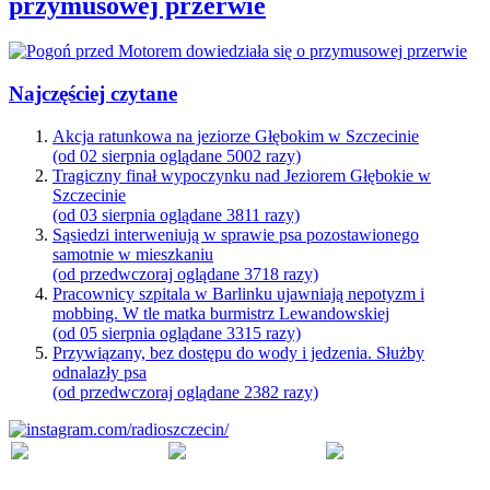
przymusowej przerwie
Najczęściej czytane
Akcja ratunkowa na jeziorze Głębokim w Szczecinie
(od 02 sierpnia oglądane 5002 razy)
Tragiczny finał wypoczynku nad Jeziorem Głębokie w
Szczecinie
(od 03 sierpnia oglądane 3811 razy)
Sąsiedzi interweniują w sprawie psa pozostawionego
samotnie w mieszkaniu
(od przedwczoraj oglądane 3718 razy)
Pracownicy szpitala w Barlinku ujawniają nepotyzm i
mobbing. W tle matka burmistrz Lewandowskiej
(od 05 sierpnia oglądane 3315 razy)
Przywiązany, bez dostępu do wody i jedzenia. Służby
odnalazły psa
(od przedwczoraj oglądane 2382 razy)