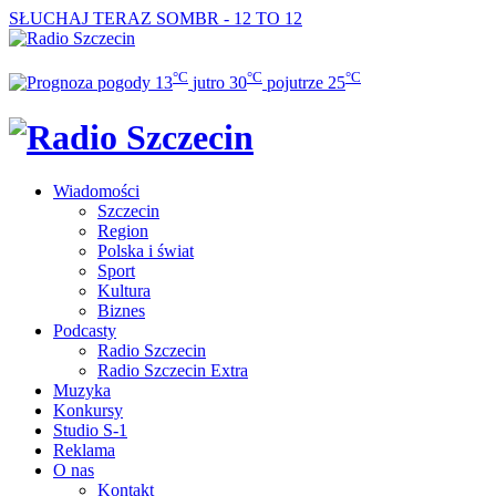
SŁUCHAJ TERAZ
SOMBR - 12 TO 12
°C
°C
°C
13
jutro
30
pojutrze
25
Wiadomości
Szczecin
Region
Polska i świat
Sport
Kultura
Biznes
Podcasty
Radio Szczecin
Radio Szczecin Extra
Muzyka
Konkursy
Studio S-1
Reklama
O nas
Kontakt