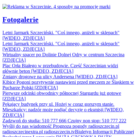
Fotogalerie
Letni Jarmark Szczeciński. "Coś innego, aniżeli w sklepach"
[WIDEO, ZDJĘCIA]
Letni Jarmark Szczeciński. "Coś innego, aniżeli w sklepach"
[WIDEO, ZDJĘCIA]
Wirtualny spacer po Dolinie Dolnej Odry w centrum Szczecina
[ZDJĘCIA]
Plac Orła Białego w przebudowie. Część Szczecinian widzi
głównie beton [WIDEO, ZDJĘCIA]
Zmiany drogowe na ulicy Andersena [WIDEO, ZDJĘCIA]
Kibice Pogoni pozytywnie nastawieni przed meczem ze Śląskiem w
Pucharze Polski [ZDJĘCIA]
Pierwsze odcinki obwodnicy północnej Stargardu już gotowe
[ZDJĘCIA]
Pękający budynek przy ul. Hożej w coraz gorszym stanie.
Mieszkańcy: nadzór może podjąć decyzję o eksmisji [WIDEO,
ZDJĘCIA]
Zadzwoń do studia: 510 777 666
Czujny non stop: 510 777 222
Wyślij do nas wiadomość
Prognoza pogody
radioszczecin.pl
radioszczecinextra.pl
radioszczecin.tv
Biuletyn Informacji Publicznej