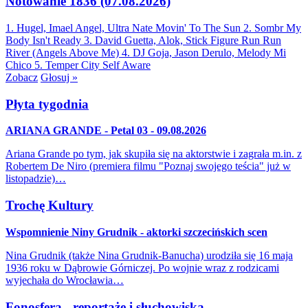
Notowanie 1836 (07.08.2026)
1. Hugel, Imael Angel, Ultra Nate
Movin' To The Sun
2. Sombr
My
Body Isn't Ready
3. David Guetta, Alok, Stick Figure
Run Run
River (Angels Above Me)
4. DJ Goja, Jason Derulo, Melody
Mi
Chico
5. Temper City
Self Aware
Zobacz
Głosuj »
Płyta tygodnia
ARIANA GRANDE - Petal 03 - 09.08.2026
Ariana Grande po tym, jak skupiła się na aktorstwie i zagrała m.in. z
Robertem De Niro (premiera filmu "Poznaj swojego teścia" już w
listopadzie)…
Trochę Kultury
Wspomnienie Niny Grudnik - aktorki szczecińskich scen
Nina Grudnik (także Nina Grudnik-Banucha) urodziła się 16 maja
1936 roku w Dąbrowie Górniczej. Po wojnie wraz z rodzicami
wyjechała do Wrocławia…
Fonosfera - reportaże i słuchowiska