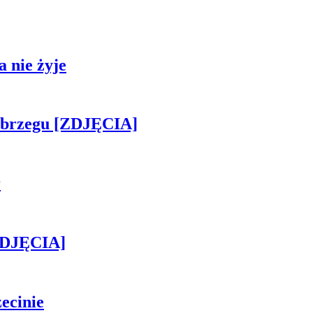
 nie żyje
obrzegu [ZDJĘCIA]
r
[ZDJĘCIA]
ecinie