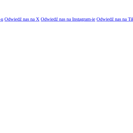
-u
Odwiedź nas na X
Odwiedź nas na Instagram-ie
Odwiedź nas na Ti