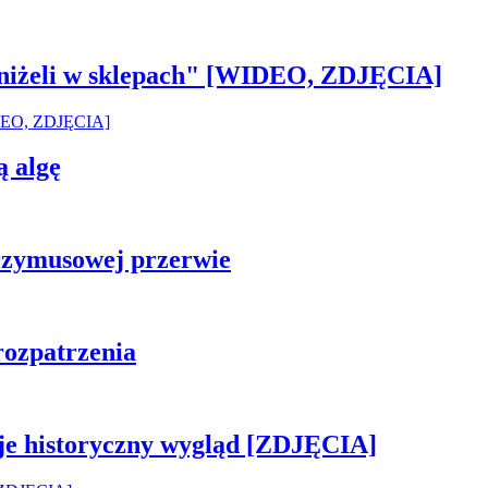
 aniżeli w sklepach" [WIDEO, ZDJĘCIA]
ą algę
rzymusowej przerwie
rozpatrzenia
je historyczny wygląd [ZDJĘCIA]