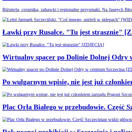
Biżuteria, ceramika, zabawki i regionalne przysmaki. Na Jasnych Bł
Ławki przy Rusałce. "Tu jest strasznie" 
Wirtualny spacer po Dolinie Dolnej Odry
Po wulgarnym wpisie, nie jest już członki
Plac Orła Białego w przebudowie. Część 
Rok nocnej prohibicji w Szczecinie i policy