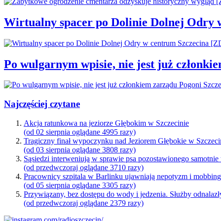
Wirtualny spacer po Dolinie Dolnej Odry
Po wulgarnym wpisie, nie jest już członki
Najczęściej czytane
Akcja ratunkowa na jeziorze Głębokim w Szczecinie
(od 02 sierpnia oglądane 4995 razy)
Tragiczny finał wypoczynku nad Jeziorem Głębokie w Szczeci
(od 03 sierpnia oglądane 3808 razy)
Sąsiedzi interweniują w sprawie psa pozostawionego samotnie
(od przedwczoraj oglądane 3710 razy)
Pracownicy szpitala w Barlinku ujawniają nepotyzm i mobbin
(od 05 sierpnia oglądane 3305 razy)
Przywiązany, bez dostępu do wody i jedzenia. Służby odnalazł
(od przedwczoraj oglądane 2379 razy)