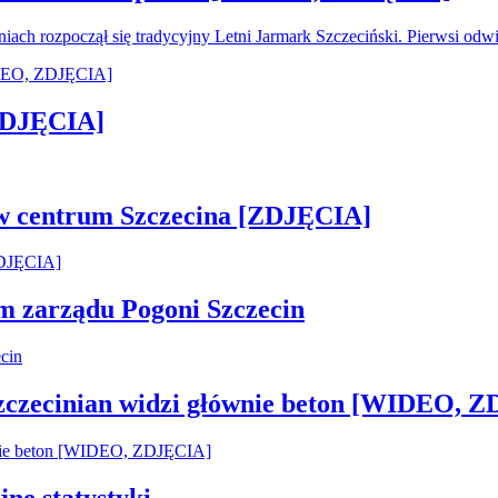
oniach rozpoczął się tradycyjny Letni Jarmark Szczeciński. Pierwsi od
[ZDJĘCIA]
 w centrum Szczecina [ZDJĘCIA]
em zarządu Pogoni Szczecin
Szczecinian widzi głównie beton [WIDEO, 
jne statystyki