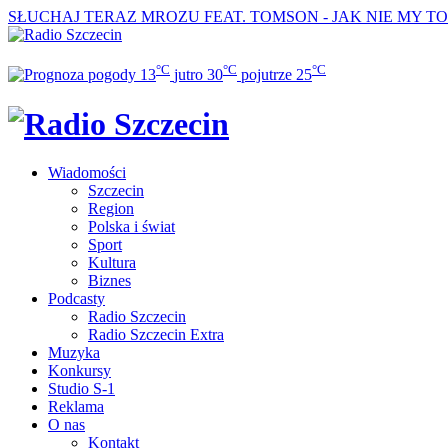
SŁUCHAJ TERAZ
MROZU FEAT. TOMSON - JAK NIE MY T
°C
°C
°C
13
jutro
30
pojutrze
25
Wiadomości
Szczecin
Region
Polska i świat
Sport
Kultura
Biznes
Podcasty
Radio Szczecin
Radio Szczecin Extra
Muzyka
Konkursy
Studio S-1
Reklama
O nas
Kontakt