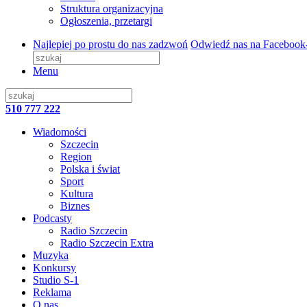
Struktura organizacyjna
Ogłoszenia, przetargi
Najlepiej po prostu do nas zadzwoń
Odwiedź nas na Facebook
Menu
510 777 222
Wiadomości
Szczecin
Region
Polska i świat
Sport
Kultura
Biznes
Podcasty
Radio Szczecin
Radio Szczecin Extra
Muzyka
Konkursy
Studio S-1
Reklama
O nas