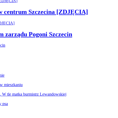
 w centrum Szczecina [ZDJĘCIA]
em zarządu Pogoni Szczecin
nie
 w mieszkaniu
g. W tle matka burmistrz Lewandowskiej
y psa