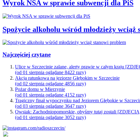
Wyrok NSA w sprawie subwencji dla PiS
Spożycie alkoholu wśród młodzieży wciąż 
Najczęściej czytane
Ulice w Szczecinie zalane, alerty prawie w całym kraju [ZDJ
(od 01 sierpnia oglądane 8422 razy)
Akcja ratunkowa na jeziorze Głębokim w Szczecinie
(od 02 sierpnia oglądane 4856 razy)
Pożar domu w Mierzynie
(od 01 sierpnia oglądane 4152 razy)
Tragiczny finał wypoczynku nad Jeziorem Głębokie w Szczeci
(od 03 sierpnia oglądane 3647 razy)
Owsiak: Zachodniopomorskie, obyśmy tutaj zostali [ZDJĘCIA
(od 01 sierpnia oglądane 3052 razy)