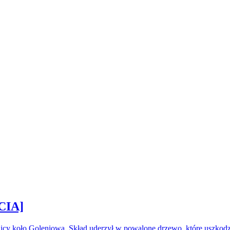
CIA]
icy koło Goleniowa. Skład uderzył w powalone drzewo, które uszkod