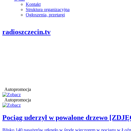
Kontakt
Struktura organizacyjna
Ogłoszenia, przetargi
radioszczecin.tv
Autopromocja
Autopromocja
Pociąg uderzył w powalone drzewo [ZDJĘ
Blisko 140 pasażerów utknęło w środę wieczorem w pociągu w Łoźn