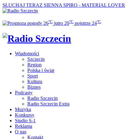
SŁUCHAJ TERAZ
SIENNA SPIRO - MATERIAL LOVER
°C
°C
°C
26
jutro
20
pojutrze
24
Wiadomości
Szczecin
Region
Polska i świat
Sport
Kultura
Biznes
Podcasty
Radio Szczecin
Radio Szczecin Extra
Muzyka
Konkursy
Studio S-1
Reklama
O nas
Kontakt