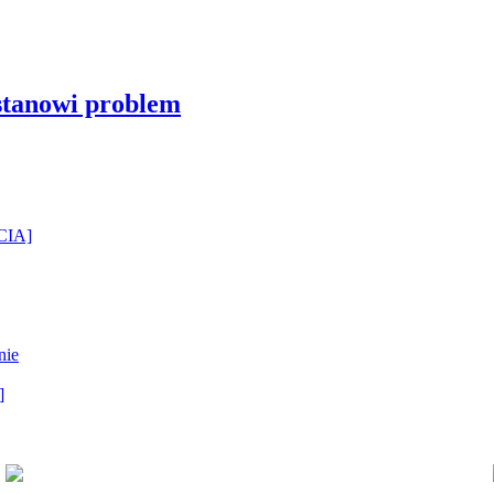
stanowi problem
ĘCIA]
nie
]