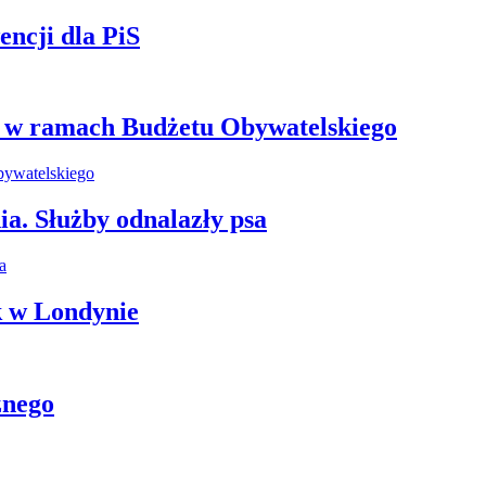
ncji dla PiS
e w ramach Budżetu Obywatelskiego
ia. Służby odnalazły psa
k w Londynie
znego