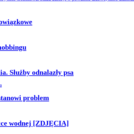
bowiązkowe
mobbingu
ia. Służby odnalazły psa
stanowi problem
piłce wodnej [ZDJĘCIA]