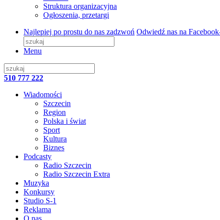
Struktura organizacyjna
Ogłoszenia, przetargi
Najlepiej po prostu do nas zadzwoń
Odwiedź nas na Facebook
Menu
510 777 222
Wiadomości
Szczecin
Region
Polska i świat
Sport
Kultura
Biznes
Podcasty
Radio Szczecin
Radio Szczecin Extra
Muzyka
Konkursy
Studio S-1
Reklama
O nas