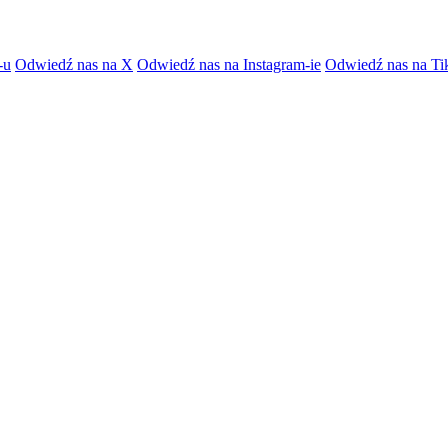
-u
Odwiedź nas na X
Odwiedź nas na Instagram-ie
Odwiedź nas na Ti