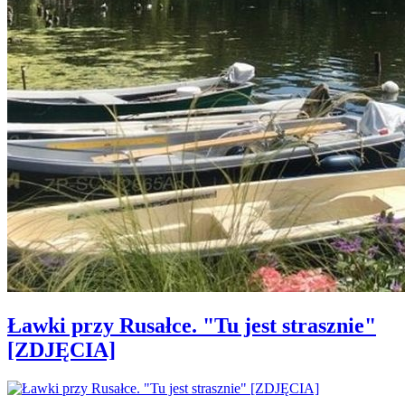
Ławki przy Rusałce. "Tu jest strasznie"
[ZDJĘCIA]