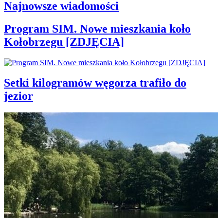
Najnowsze wiadomości
Program SIM. Nowe mieszkania koło
Kołobrzegu [ZDJĘCIA]
Setki kilogramów węgorza trafiło do
jezior