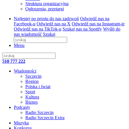
Struktura organizacyjna
Ogłoszenia, przetargi
Najlepiej po prostu do nas zadzwoń
Odwiedź nas na
Facebook-u
Odwiedź nas na X
Odwiedź nas na Instagram-ie
Odwiedź nas na TikTok-u
Szukaj nas na Spotify
Wyślij do
nas wiadomość
Szukaj
Menu
510 777 222
Wiadomości
Szczecin
Region
Polska i świat
Sport
Kultura
Biznes
Podcasty
Radio Szczecin
Radio Szczecin Extra
Muzyka
Konkursy