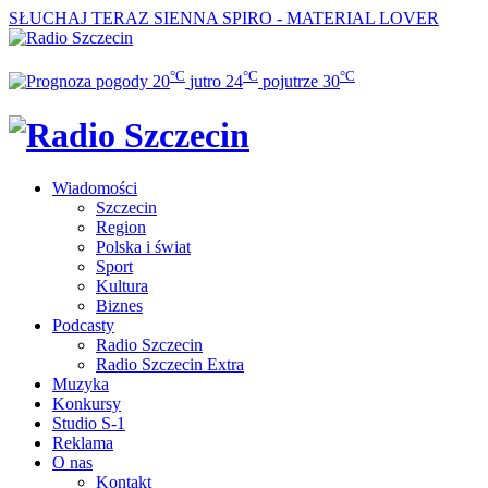
SŁUCHAJ TERAZ
SIENNA SPIRO - MATERIAL LOVER
°C
°C
°C
20
jutro
24
pojutrze
30
Wiadomości
Szczecin
Region
Polska i świat
Sport
Kultura
Biznes
Podcasty
Radio Szczecin
Radio Szczecin Extra
Muzyka
Konkursy
Studio S-1
Reklama
O nas
Kontakt