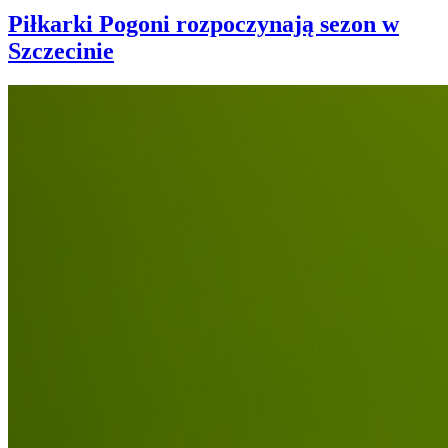
Piłkarki Pogoni rozpoczynają sezon w
Szczecinie