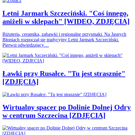
Letni Jarmark Szczeciński. "Coś innego,
aniżeli w sklepach" [WIDEO, ZDJĘCIA]
Biżuteria, ceramika, zabawki i regionalne przysmaki. Na Jasnych
Błoniach rozpoczął się tradycyjny Letni Jarmark Szczeciński.
Pierwsi odwiedzający…
Ławki przy Rusałce. "Tu jest strasznie"
[ZDJĘCIA]
Wirtualny spacer po Dolinie Dolnej Odry
w centrum Szczecina [ZDJĘCIA]