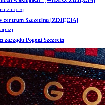
 aniżeli w sklepach" [WIDEO, ZDJĘCIA]
 w centrum Szczecina [ZDJĘCIA]
em zarządu Pogoni Szczecin