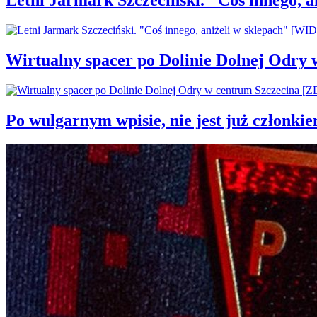
Letni Jarmark Szczeciński. "Coś innego,
Wirtualny spacer po Dolinie Dolnej Odry
Po wulgarnym wpisie, nie jest już członki