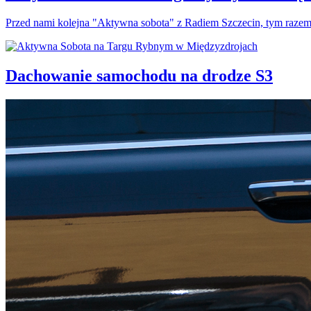
Przed nami kolejna "Aktywna sobota" z Radiem Szczecin, tym raze
Dachowanie samochodu na drodze S3