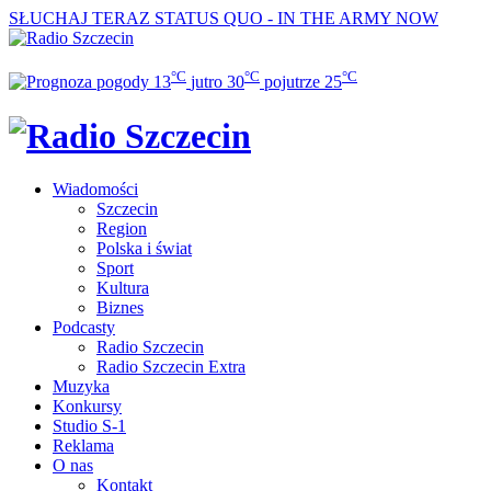
SŁUCHAJ TERAZ
STATUS QUO - IN THE ARMY NOW
°C
°C
°C
13
jutro
30
pojutrze
25
Wiadomości
Szczecin
Region
Polska i świat
Sport
Kultura
Biznes
Podcasty
Radio Szczecin
Radio Szczecin Extra
Muzyka
Konkursy
Studio S-1
Reklama
O nas
Kontakt