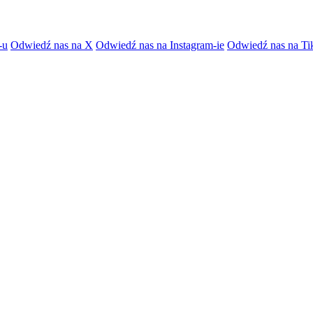
-u
Odwiedź nas na X
Odwiedź nas na Instagram-ie
Odwiedź nas na Ti