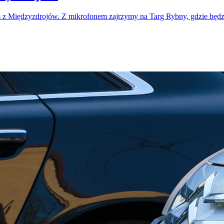
m z Międzyzdrojów. Z mikrofonem zajrzymy na Targ Rybny, gdzie bę