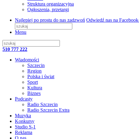
Struktura organizacyjna
Ogłoszenia, przetargi
Najlepiej po prostu do nas zadzwoń
Odwiedź nas na Facebook
Menu
510 777 222
Wiadomości
Szczecin
Region
Polska i świat
Sport
Kultura
Biznes
Podcasty
Radio Szczecin
Radio Szczecin Extra
Muzyka
Konkursy
Studio S-1
Reklama
O nas