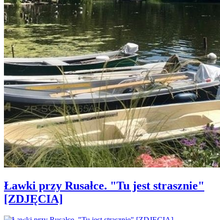
Ławki przy Rusałce. "Tu jest strasznie"
[ZDJĘCIA]