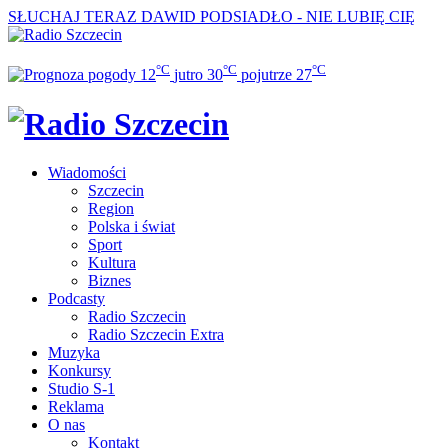
SŁUCHAJ TERAZ
DAWID PODSIADŁO - NIE LUBIĘ CIĘ
°C
°C
°C
12
jutro
30
pojutrze
27
Wiadomości
Szczecin
Region
Polska i świat
Sport
Kultura
Biznes
Podcasty
Radio Szczecin
Radio Szczecin Extra
Muzyka
Konkursy
Studio S-1
Reklama
O nas
Kontakt