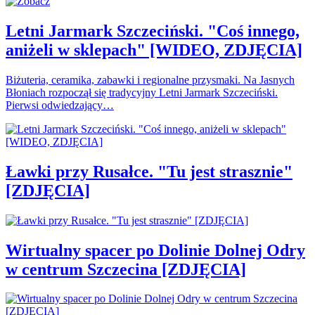
Letni Jarmark Szczeciński. "Coś innego,
aniżeli w sklepach" [WIDEO, ZDJĘCIA]
Biżuteria, ceramika, zabawki i regionalne przysmaki. Na Jasnych
Błoniach rozpoczął się tradycyjny Letni Jarmark Szczeciński.
Pierwsi odwiedzający…
Ławki przy Rusałce. "Tu jest strasznie"
[ZDJĘCIA]
Wirtualny spacer po Dolinie Dolnej Odry
w centrum Szczecina [ZDJĘCIA]