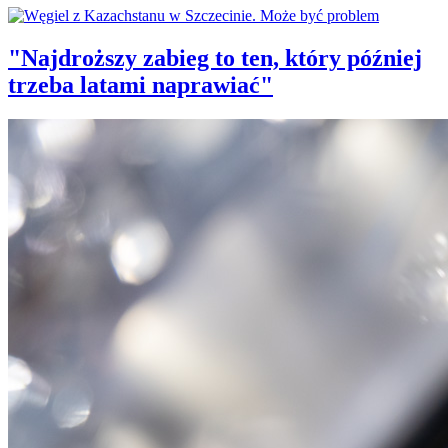
"Najdroższy zabieg to ten, który później
trzeba latami naprawiać"