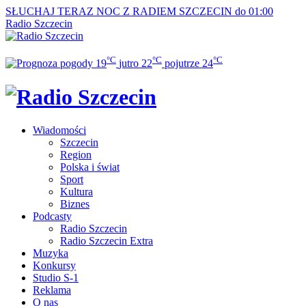
SŁUCHAJ TERAZ
NOC Z RADIEM SZCZECIN do 01:00
Radio Szczecin
°C
°C
°C
19
jutro
22
pojutrze
24
Wiadomości
Szczecin
Region
Polska i świat
Sport
Kultura
Biznes
Podcasty
Radio Szczecin
Radio Szczecin Extra
Muzyka
Konkursy
Studio S-1
Reklama
O nas