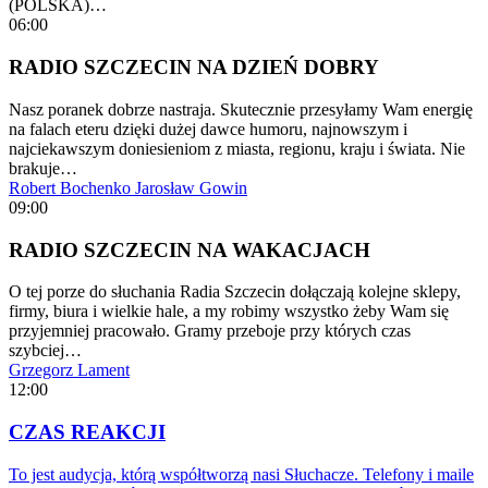
(POLSKA)…
06:00
RADIO SZCZECIN NA DZIEŃ DOBRY
Nasz poranek dobrze nastraja. Skutecznie przesyłamy Wam energię
na falach eteru dzięki dużej dawce humoru, najnowszym i
najciekawszym doniesieniom z miasta, regionu, kraju i świata. Nie
brakuje…
Robert Bochenko
Jarosław Gowin
09:00
RADIO SZCZECIN NA WAKACJACH
O tej porze do słuchania Radia Szczecin dołączają kolejne sklepy,
firmy, biura i wielkie hale, a my robimy wszystko żeby Wam się
przyjemniej pracowało. Gramy przeboje przy których czas
szybciej…
Grzegorz Lament
12:00
CZAS REAKCJI
To jest audycja, którą współtworzą nasi Słuchacze. Telefony i maile