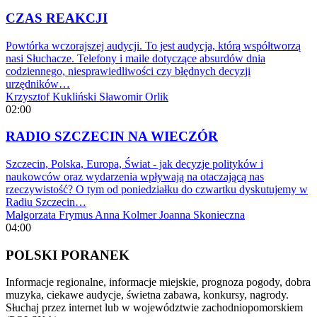
CZAS REAKCJI
Powtórka wczorajszej audycji. To jest audycja, którą współtworzą
nasi Słuchacze. Telefony i maile dotyczące absurdów dnia
codziennego, niesprawiedliwości czy błędnych decyzji
urzędników…
Krzysztof Kukliński
Sławomir Orlik
02:00
RADIO SZCZECIN NA WIECZÓR
Szczecin, Polska, Europa, Świat - jak decyzje polityków i
naukowców oraz wydarzenia wpływają na otaczającą nas
rzeczywistość? O tym od poniedziałku do czwartku dyskutujemy w
Radiu Szczecin…
Małgorzata Frymus
Anna Kolmer
Joanna Skonieczna
04:00
POLSKI PORANEK
Informacje regionalne, informacje miejskie, prognoza pogody, dobra
muzyka, ciekawe audycje, świetna zabawa, konkursy, nagrody.
Słuchaj przez internet lub w województwie zachodniopomorskiem