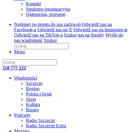
Kontakt
Struktura organizacyjna
Ogłoszenia, przetargi
Najlepiej po prostu do nas zadzwoń
Odwiedź nas na
Facebook-u
Odwiedź nas na X
Odwiedź nas na Instagram-ie
Odwiedź nas na TikTok-u
Szukaj nas na Spotify
Wyślij do
nas wiadomość
Szukaj
Menu
510 777 222
Wiadomości
Szczecin
Region
Polska i świat
Sport
Kultura
Biznes
Podcasty
Radio Szczecin
Radio Szczecin Extra
Muzyka