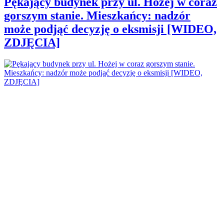
Pękający budynek przy ul. Hożej w coraz
gorszym stanie. Mieszkańcy: nadzór
może podjąć decyzję o eksmisji [WIDEO,
ZDJĘCIA]