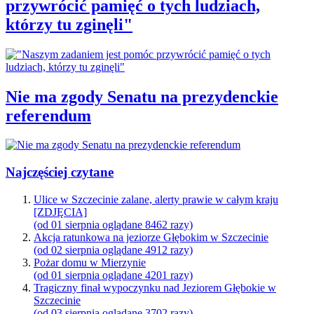
przywrócić pamięć o tych ludziach,
którzy tu zginęli"
Nie ma zgody Senatu na prezydenckie
referendum
Najczęściej czytane
Ulice w Szczecinie zalane, alerty prawie w całym kraju
[ZDJĘCIA]
(od 01 sierpnia oglądane 8462 razy)
Akcja ratunkowa na jeziorze Głębokim w Szczecinie
(od 02 sierpnia oglądane 4912 razy)
Pożar domu w Mierzynie
(od 01 sierpnia oglądane 4201 razy)
Tragiczny finał wypoczynku nad Jeziorem Głębokie w
Szczecinie
(od 03 sierpnia oglądane 3702 razy)