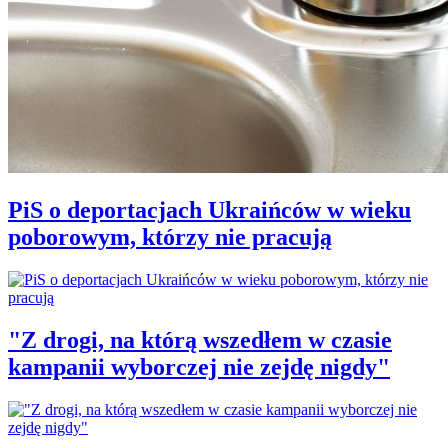
PiS o deportacjach Ukraińców w wieku
poborowym, którzy nie pracują
"Z drogi, na którą wszedłem w czasie
kampanii wyborczej nie zejdę nigdy"