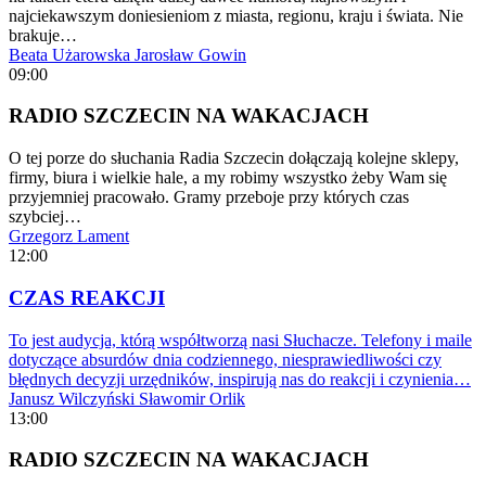
najciekawszym doniesieniom z miasta, regionu, kraju i świata. Nie
brakuje…
Beata Użarowska
Jarosław Gowin
09:00
RADIO SZCZECIN NA WAKACJACH
O tej porze do słuchania Radia Szczecin dołączają kolejne sklepy,
firmy, biura i wielkie hale, a my robimy wszystko żeby Wam się
przyjemniej pracowało. Gramy przeboje przy których czas
szybciej…
Grzegorz Lament
12:00
CZAS REAKCJI
To jest audycja, którą współtworzą nasi Słuchacze. Telefony i maile
dotyczące absurdów dnia codziennego, niesprawiedliwości czy
błędnych decyzji urzędników, inspirują nas do reakcji i czynienia…
Janusz Wilczyński
Sławomir Orlik
13:00
RADIO SZCZECIN NA WAKACJACH