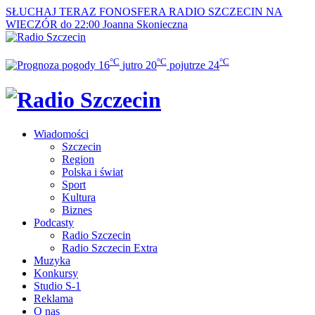
SŁUCHAJ TERAZ
FONOSFERA RADIO SZCZECIN NA
WIECZÓR do 22:00
Joanna Skonieczna
°C
°C
°C
16
jutro
20
pojutrze
24
Wiadomości
Szczecin
Region
Polska i świat
Sport
Kultura
Biznes
Podcasty
Radio Szczecin
Radio Szczecin Extra
Muzyka
Konkursy
Studio S-1
Reklama
O nas