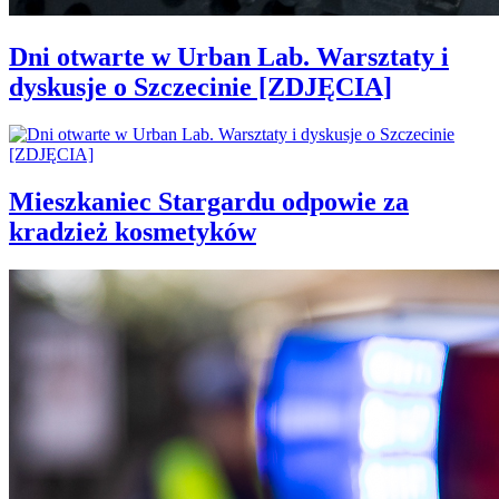
Dni otwarte w Urban Lab. Warsztaty i
dyskusje o Szczecinie [ZDJĘCIA]
Mieszkaniec Stargardu odpowie za
kradzież kosmetyków