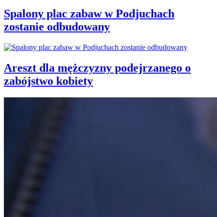
Spalony plac zabaw w Podjuchach
zostanie odbudowany
Areszt dla mężczyzny podejrzanego o
zabójstwo kobiety