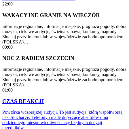
22:00
WAKACYJNE GRANIE NA WIECZÓR
Informacje regionalne, informacje miejskie, prognoza pogody, dobra
muzyka, ciekawe audycje, świetna zabawa, konkursy, nagrody.
Słuchaj przez internet lub w województwie zachodniopomorskiem
(POLSKA)…
00:00
NOC Z RADIEM SZCZECIN
Informacje regionalne, informacje miejskie, prognoza pogody, dobra
muzyka, ciekawe audycje, świetna zabawa, konkursy, nagrody.
Słuchaj przez internet lub w województwie zachodniopomorskiem
(POLSKA)…
01:00
CZAS REAKCJI
Powtórka wczorajszej audycji. To jest audycja, którą współtworzą
nasi Słuchacze. Telefony i maile dotyczące absurdów dnia
codziennego, niesprawiedliwości czy błędnych decyzji
urzędników…