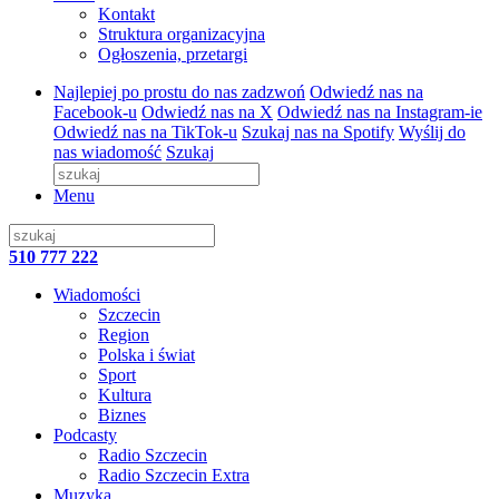
Kontakt
Struktura organizacyjna
Ogłoszenia, przetargi
Najlepiej po prostu do nas zadzwoń
Odwiedź nas na
Facebook-u
Odwiedź nas na X
Odwiedź nas na Instagram-ie
Odwiedź nas na TikTok-u
Szukaj nas na Spotify
Wyślij do
nas wiadomość
Szukaj
Menu
510 777 222
Wiadomości
Szczecin
Region
Polska i świat
Sport
Kultura
Biznes
Podcasty
Radio Szczecin
Radio Szczecin Extra
Muzyka