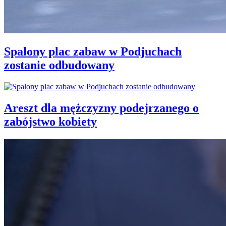
Spalony plac zabaw w Podjuchach
zostanie odbudowany
Areszt dla mężczyzny podejrzanego o
zabójstwo kobiety