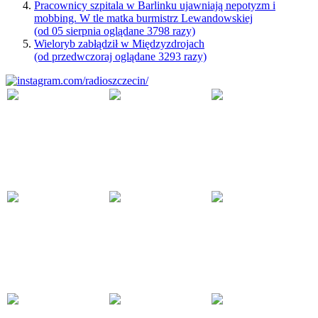
Pracownicy szpitala w Barlinku ujawniają nepotyzm i
mobbing. W tle matka burmistrz Lewandowskiej
(od 05 sierpnia oglądane 3798 razy)
Wieloryb zabłądził w Międzyzdrojach
(od przedwczoraj oglądane 3293 razy)