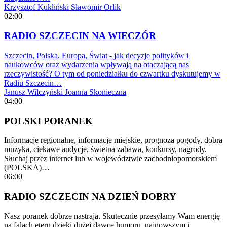
Krzysztof Kukliński
Sławomir Orlik
02:00
RADIO SZCZECIN NA WIECZÓR
Szczecin, Polska, Europa, Świat - jak decyzje polityków i
naukowców oraz wydarzenia wpływają na otaczającą nas
rzeczywistość? O tym od poniedziałku do czwartku dyskutujemy w
Radiu Szczecin…
Janusz Wilczyński
Joanna Skonieczna
04:00
POLSKI PORANEK
Informacje regionalne, informacje miejskie, prognoza pogody, dobra
muzyka, ciekawe audycje, świetna zabawa, konkursy, nagrody.
Słuchaj przez internet lub w województwie zachodniopomorskiem
(POLSKA)…
06:00
RADIO SZCZECIN NA DZIEŃ DOBRY
Nasz poranek dobrze nastraja. Skutecznie przesyłamy Wam energię
na falach eteru dzięki dużej dawce humoru, najnowszym i