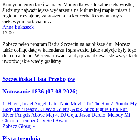
Kontynuujemy dzień w pracy. Mamy dla was lokalne ciekawostki,
śledzimy najważniejsze wydarzenia na kulturalnej mapie miasta i
regionu, rozdajemy zaproszenia na koncerty. Rozmawiamy z
ciekawymi postaciami…
Anna Łukaszek
17:00
Zobacz pełen program Radia Szczecin na najbliższe dni. Możesz
także cofnąć datę w kalendarzu i sprawdzić, jakie audycje były tego
dnia na antenie. W scenariuszach audycji znajdziesz listę wszystkich
uworów jakie wtedy graliśmy!
Szczecińska Lista Przebojów
Notowanie 1836 (07.08.2026)
1. Hugel, Imael Angel, Ultra Nate
Movin' To The Sun
2. Sombr
My
Body Isn't Ready
3. David Guetta, Alok, Stick Figure
Run Run
River (Angels Above Me)
4. DJ Goja, Jason Derulo, Melody
Mi
Chico
5. Temper City
Self Aware
Zobacz
Głosuj »
Płyta tygodnia