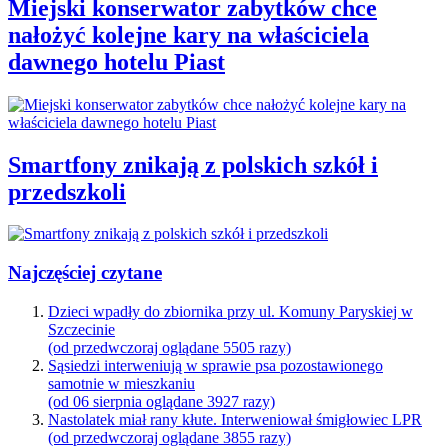
Miejski konserwator zabytków chce
nałożyć kolejne kary na właściciela
dawnego hotelu Piast
Smartfony znikają z polskich szkół i
przedszkoli
Najczęściej czytane
Dzieci wpadły do zbiornika przy ul. Komuny Paryskiej w
Szczecinie
(od przedwczoraj oglądane 5505 razy)
Sąsiedzi interweniują w sprawie psa pozostawionego
samotnie w mieszkaniu
(od 06 sierpnia oglądane 3927 razy)
Nastolatek miał rany kłute. Interweniował śmigłowiec LPR
(od przedwczoraj oglądane 3855 razy)