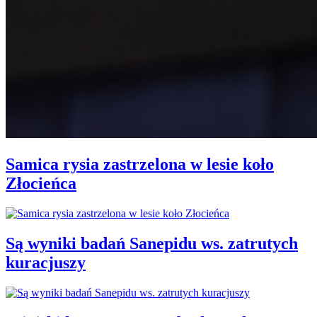
Samica rysia zastrzelona w lesie koło
Złocieńca
Są wyniki badań Sanepidu ws. zatrutych
kuracjuszy