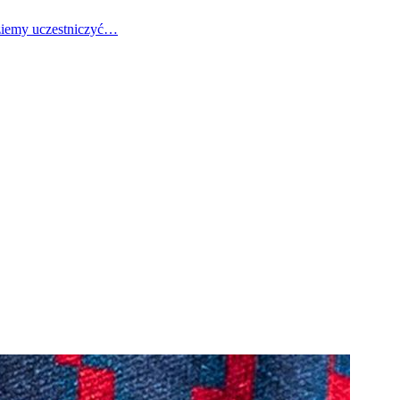
dziemy uczestniczyć…