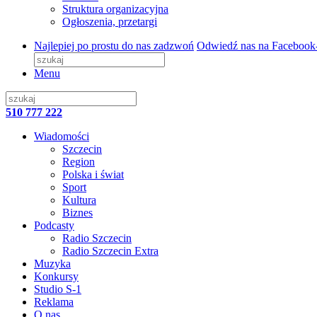
Struktura organizacyjna
Ogłoszenia, przetargi
Najlepiej po prostu do nas zadzwoń
Odwiedź nas na Facebook
Menu
510 777 222
Wiadomości
Szczecin
Region
Polska i świat
Sport
Kultura
Biznes
Podcasty
Radio Szczecin
Radio Szczecin Extra
Muzyka
Konkursy
Studio S-1
Reklama
O nas