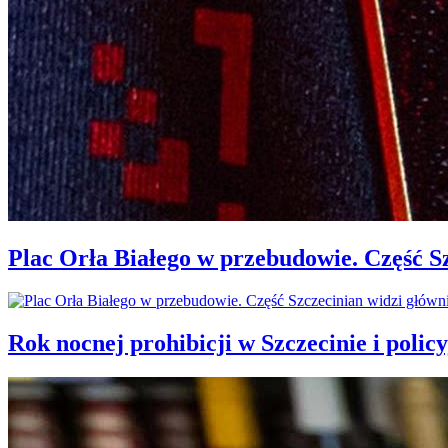
Plac Orła Białego w przebudowie. Część 
Rok nocnej prohibicji w Szczecinie i policy