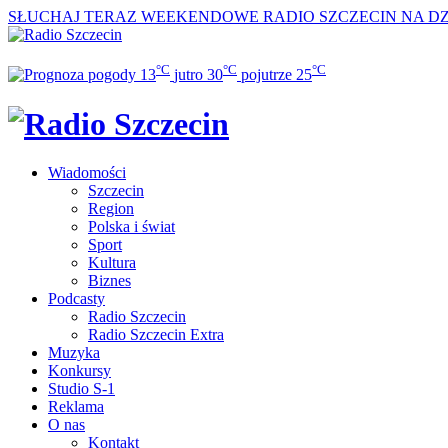
SŁUCHAJ TERAZ
WEEKENDOWE RADIO SZCZECIN NA DZI
°C
°C
°C
13
jutro
30
pojutrze
25
Wiadomości
Szczecin
Region
Polska i świat
Sport
Kultura
Biznes
Podcasty
Radio Szczecin
Radio Szczecin Extra
Muzyka
Konkursy
Studio S-1
Reklama
O nas
Kontakt