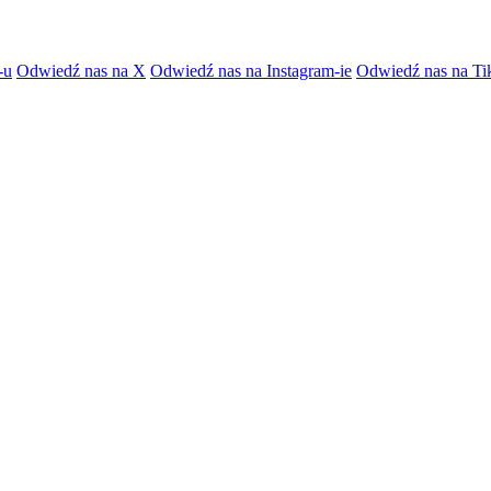
-u
Odwiedź nas na X
Odwiedź nas na Instagram-ie
Odwiedź nas na Ti