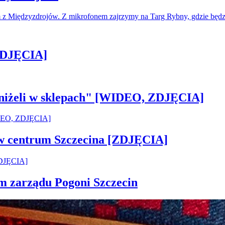
m z Międzyzdrojów. Z mikrofonem zajrzymy na Targ Rybny, gdzie bę
[ZDJĘCIA]
 aniżeli w sklepach" [WIDEO, ZDJĘCIA]
 w centrum Szczecina [ZDJĘCIA]
em zarządu Pogoni Szczecin