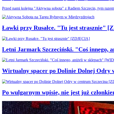
Przed nami kolejna "Aktywna sobota" z Radiem Szczecin, tym raze
Ławki przy Rusałce. "Tu jest strasznie" 
Letni Jarmark Szczeciński. "Coś innego,
Wirtualny spacer po Dolinie Dolnej Odry
Po wulgarnym wpisie, nie jest już członki