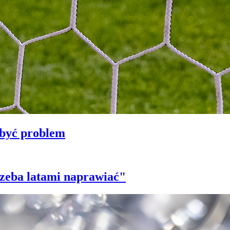
 być problem
trzeba latami naprawiać"