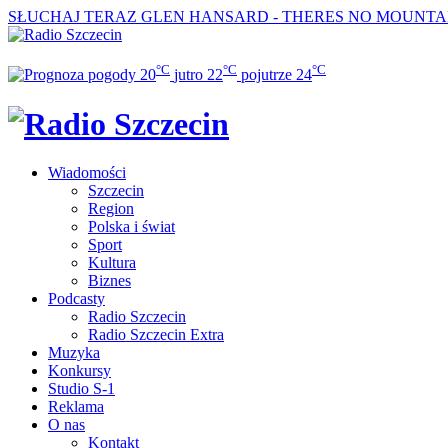
SŁUCHAJ TERAZ
GLEN HANSARD - THERES NO MOUNTA
°C
°C
°C
20
jutro
22
pojutrze
24
Wiadomości
Szczecin
Region
Polska i świat
Sport
Kultura
Biznes
Podcasty
Radio Szczecin
Radio Szczecin Extra
Muzyka
Konkursy
Studio S-1
Reklama
O nas
Kontakt