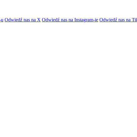
-u
Odwiedź nas na X
Odwiedź nas na Instagram-ie
Odwiedź nas na Ti