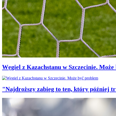
Węgiel z Kazachstanu w Szczecinie. Może
"Najdroższy zabieg to ten, który później 