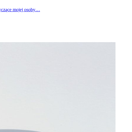
tyczące mojej osoby…