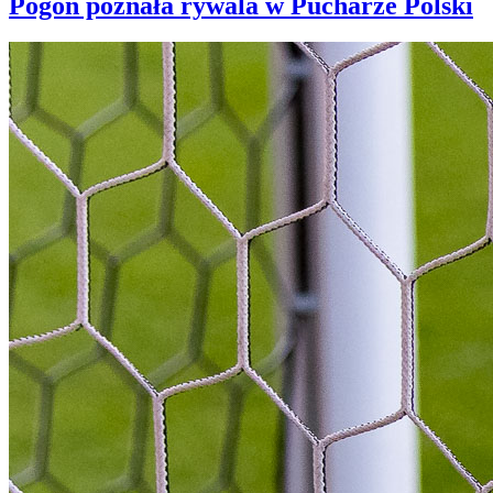
Pogoń poznała rywala w Pucharze Polski