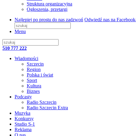
Struktura organizacyjna
Ogłoszenia, przetargi
Najlepiej po prostu do nas zadzwoń
Odwiedź nas na Facebook
Menu
510 777 222
Wiadomości
Szczecin
Region
Polska i świat
Sport
Kultura
Biznes
Podcasty
Radio Szczecin
Radio Szczecin Extra
Muzyka
Konkursy
Studio S-1
Reklama
O nas