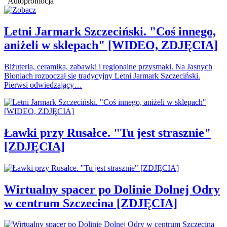
Autopromocja
Letni Jarmark Szczeciński. "Coś innego,
aniżeli w sklepach" [WIDEO, ZDJĘCIA]
Biżuteria, ceramika, zabawki i regionalne przysmaki. Na Jasnych
Błoniach rozpoczął się tradycyjny Letni Jarmark Szczeciński.
Pierwsi odwiedzający…
Ławki przy Rusałce. "Tu jest strasznie"
[ZDJĘCIA]
Wirtualny spacer po Dolinie Dolnej Odry
w centrum Szczecina [ZDJĘCIA]