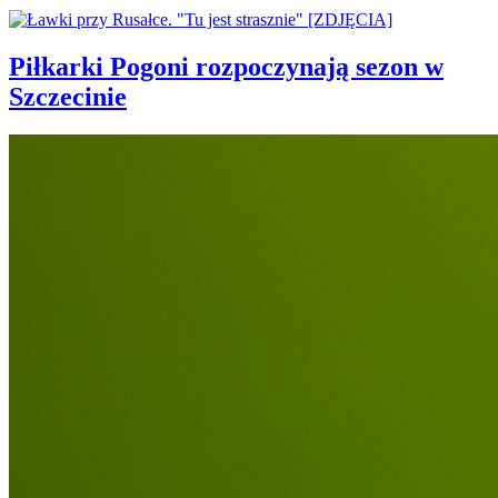
Piłkarki Pogoni rozpoczynają sezon w
Szczecinie