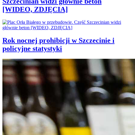
Szczecinian widzi głównie beton
[WIDEO, ZDJĘCIA]
Rok nocnej prohibicji w Szczecinie i
policyjne statystyki