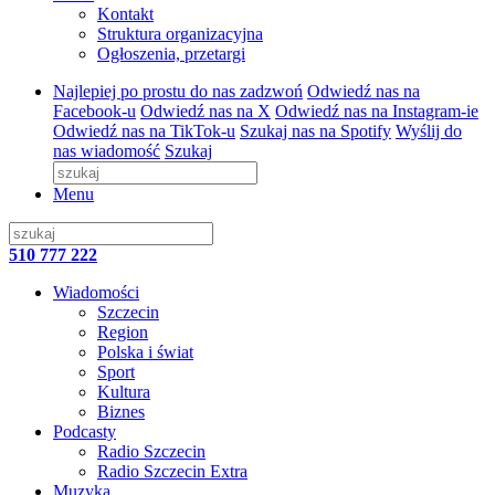
Kontakt
Struktura organizacyjna
Ogłoszenia, przetargi
Najlepiej po prostu do nas zadzwoń
Odwiedź nas na
Facebook-u
Odwiedź nas na X
Odwiedź nas na Instagram-ie
Odwiedź nas na TikTok-u
Szukaj nas na Spotify
Wyślij do
nas wiadomość
Szukaj
Menu
510 777 222
Wiadomości
Szczecin
Region
Polska i świat
Sport
Kultura
Biznes
Podcasty
Radio Szczecin
Radio Szczecin Extra
Muzyka