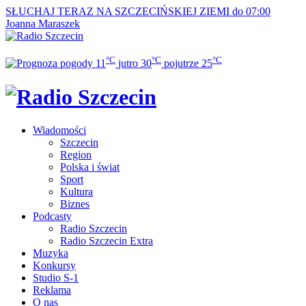
SŁUCHAJ TERAZ
NA SZCZECIŃSKIEJ ZIEMI do 07:00
Joanna Maraszek
°C
°C
°C
11
jutro
30
pojutrze
25
Wiadomości
Szczecin
Region
Polska i świat
Sport
Kultura
Biznes
Podcasty
Radio Szczecin
Radio Szczecin Extra
Muzyka
Konkursy
Studio S-1
Reklama
O nas