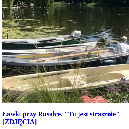
Ławki przy Rusałce. "Tu jest strasznie"
[ZDJĘCIA]