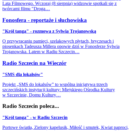
Lata Filmowego. Wczoraj (8 sierpnia) widzowie spotkali się z
twórcami filmu "Droga…
Fonosfera - reportaże i słuchowiska
"Król tanga" - rozmowa z Sylwią Trojanowską
O przywracaniu pamięci, szelakowych płytach, bryczesach i
piosenkach Tadeusza Millera opowie dziś w Fonosferze Sylwia
Trojanowska. Latem w Radiu Szczecin…
Radio Szczecin na Wieczór
"SMS dla lokalsów"
Projekt „SMS do lokalsów” to wspólna inicjatywa trzech
szczecińskich instytucji kultury: Miejskiego Ośrodka Kultury
w Szczecinie, Domu Kultury…
Radio Szczecin poleca...
"Król tanga" - w Radiu Szczecin
Portowe światła, Zielony kapelusik, Miłość i smutek, Kwiat paproci,