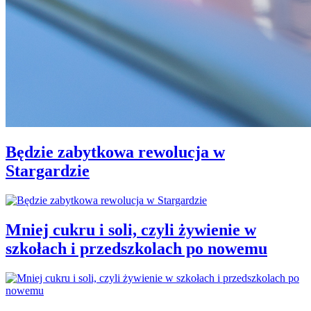
Będzie zabytkowa rewolucja w
Stargardzie
Mniej cukru i soli, czyli żywienie w
szkołach i przedszkolach po nowemu