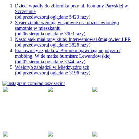
Dzieci wpadły do zbiornika przy ul. Komuny Paryskiej w
Szczecinie
(od przedwczoraj oglądane 5423 razy)
Sąsiedzi interweniują w sprawie psa pozostawionego
samotnie w mieszkaniu
(od 06 sierpnia oglądane 3903 razy)
Nastolatek miał rany kłute. Interweniował śmigłowiec LPR
(od przedwczoraj oglądane 3826 razy)
Pracownicy szpitala w Barlinku ujawniają nepotyzm i
mobbing. W tle matka burmistrz Lewandowskiej
(od 05 sierpnia oglądane 3744 razy)
Wieloryb zabłądził w Międzyzdrojach
(od przedwczoraj oglądane 3196 razy)