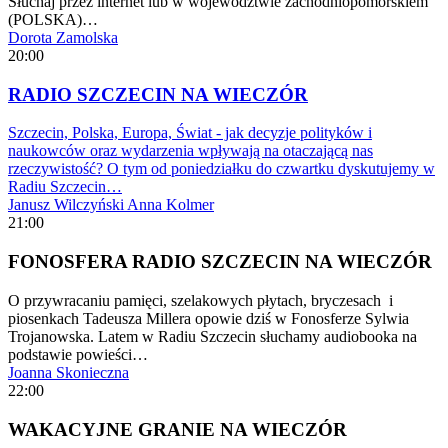
Słuchaj przez internet lub w województwie zachodniopomorskiem
(POLSKA)…
Dorota Zamolska
20:00
RADIO SZCZECIN NA WIECZÓR
Szczecin, Polska, Europa, Świat - jak decyzje polityków i
naukowców oraz wydarzenia wpływają na otaczającą nas
rzeczywistość? O tym od poniedziałku do czwartku dyskutujemy w
Radiu Szczecin…
Janusz Wilczyński
Anna Kolmer
21:00
FONOSFERA RADIO SZCZECIN NA WIECZÓR
O przywracaniu pamięci, szelakowych płytach, bryczesach i
piosenkach Tadeusza Millera opowie dziś w Fonosferze Sylwia
Trojanowska. Latem w Radiu Szczecin słuchamy audiobooka na
podstawie powieści…
Joanna Skonieczna
22:00
WAKACYJNE GRANIE NA WIECZÓR