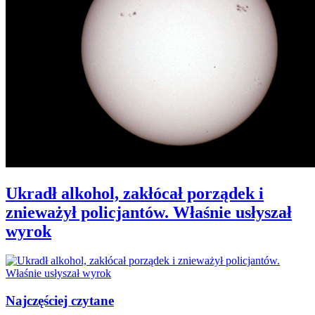
Ukradł alkohol, zakłócał porządek i
znieważył policjantów. Właśnie usłyszał
wyrok
Najczęściej czytane