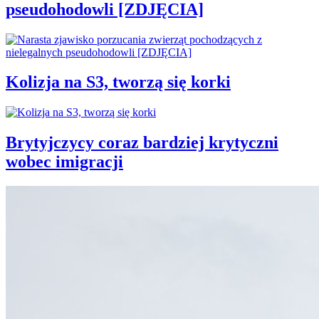
pseudohodowli [ZDJĘCIA]
Kolizja na S3, tworzą się korki
Brytyjczycy coraz bardziej krytyczni
wobec imigracji