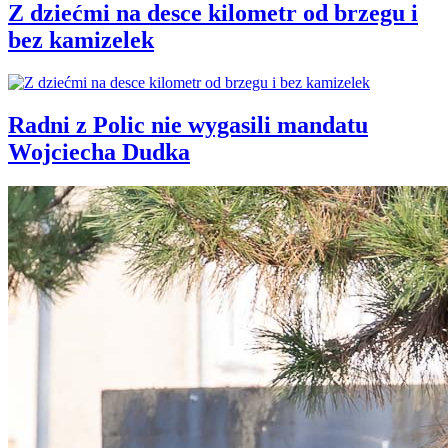
Z dziećmi na desce kilometr od brzegu i
bez kamizelek
Radni z Polic nie wygasili mandatu
Wojciecha Dudka