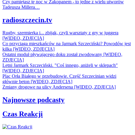
Czy pamiętasz tę noc w Zakopanem - to jedne z wielu utworów
Tadeusza Millera…
radioszczecin.tv
Rugby, szermierka i... zbijak, czyli warsztaty z gry w juggera
[WIDEO, ZDJĘCIA]
Co przyciąga mieszkańców na Jarmark Szczeciński? Powodów jest
kilka [WIDEO, ZDJĘCIA]
Ostatni moduł pływającego doku został zwodowany [WIDEO,
ZDJĘCIA]
Letni Jarmark Szczeciński. "Coś innego, aniżeli w sklepach"
[WIDEO, ZDJĘCIA]
Plac Orła Białego w przebudowie. Część Szczecinian widzi
głównie beton [WIDEO, ZDJĘCIA]
Zmiany drogowe na ulicy Andersena [WIDEO, ZDJĘCIA]
Najnowsze podcasty
Czas Reakcji