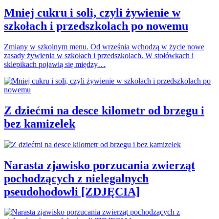
Mniej cukru i soli, czyli żywienie w
szkołach i przedszkolach po nowemu
Zmiany w szkolnym menu. Od września wchodzą w życie nowe
zasady żywienia w szkołach i przedszkolach. W stołówkach i
sklepikach pojawią się między…
Z dziećmi na desce kilometr od brzegu i
bez kamizelek
Narasta zjawisko porzucania zwierząt
pochodzących z nielegalnych
pseudohodowli [ZDJĘCIA]