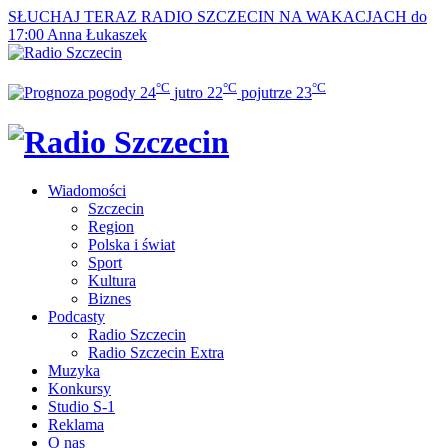
SŁUCHAJ TERAZ
RADIO SZCZECIN NA WAKACJACH do
17:00
Anna Łukaszek
°C
°C
°C
24
jutro
22
pojutrze
23
Wiadomości
Szczecin
Region
Polska i świat
Sport
Kultura
Biznes
Podcasty
Radio Szczecin
Radio Szczecin Extra
Muzyka
Konkursy
Studio S-1
Reklama
O nas