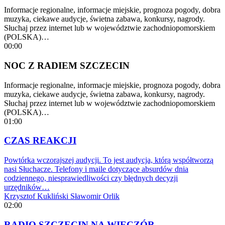
Informacje regionalne, informacje miejskie, prognoza pogody, dobra
muzyka, ciekawe audycje, świetna zabawa, konkursy, nagrody.
Słuchaj przez internet lub w województwie zachodniopomorskiem
(POLSKA)…
00:00
NOC Z RADIEM SZCZECIN
Informacje regionalne, informacje miejskie, prognoza pogody, dobra
muzyka, ciekawe audycje, świetna zabawa, konkursy, nagrody.
Słuchaj przez internet lub w województwie zachodniopomorskiem
(POLSKA)…
01:00
CZAS REAKCJI
Powtórka wczorajszej audycji. To jest audycja, którą współtworzą
nasi Słuchacze. Telefony i maile dotyczące absurdów dnia
codziennego, niesprawiedliwości czy błędnych decyzji
urzędników…
Krzysztof Kukliński
Sławomir Orlik
02:00
RADIO SZCZECIN NA WIECZÓR