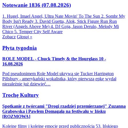
Notowanie 1836 (07.08.2026)
1. Hugel, Imael Angel, Ultra Nate
Movin' To The Sun
2. Sombr
My
Body Isn't Ready
3. David Guetta, Alok, Stick Figure
Run Run
River (Angels Above Me)
4. DJ Goja, Jason Derulo, Melody
Mi
Chico
5. Temper City
Self Aware
Zobacz
Głosuj »
Płyta tygodnia
ROLE MODEL - Chuck Timely & the Hourglass 10 -
16.08.2026
Pod pseudonimem Role Model ukrywa się Tucker Harrington
Pillsbury - amerykański wokalistka, który pierwszą epkę wydał
niezależnie już dziewięć…
Trochę Kultury
Spotkanie z twórcami "Drogi rzadziej przemierzanej" Zuzanną
Grabowską i Pawłem Domagałą na festiwalu w Ińsku
[ROZMOWA]
Kolejne filmy i kolejne emocje przed publicznością 53. Ińskiego