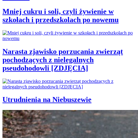
Mniej cukru i soli, czyli żywienie w
szkołach i przedszkolach po nowemu
Narasta zjawisko porzucania zwierząt
pochodzących z nielegalnych
pseudohodowli [ZDJĘCIA]
Utrudnienia na Niebuszewie