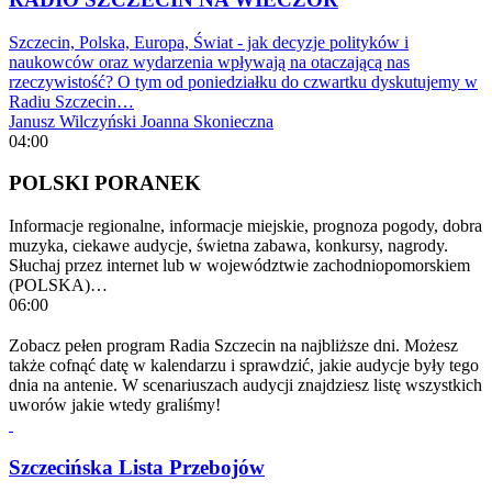
Szczecin, Polska, Europa, Świat - jak decyzje polityków i
naukowców oraz wydarzenia wpływają na otaczającą nas
rzeczywistość? O tym od poniedziałku do czwartku dyskutujemy w
Radiu Szczecin…
Janusz Wilczyński
Joanna Skonieczna
04:00
POLSKI PORANEK
Informacje regionalne, informacje miejskie, prognoza pogody, dobra
muzyka, ciekawe audycje, świetna zabawa, konkursy, nagrody.
Słuchaj przez internet lub w województwie zachodniopomorskiem
(POLSKA)…
06:00
Zobacz pełen program Radia Szczecin na najbliższe dni. Możesz
także cofnąć datę w kalendarzu i sprawdzić, jakie audycje były tego
dnia na antenie. W scenariuszach audycji znajdziesz listę wszystkich
uworów jakie wtedy graliśmy!
Szczecińska Lista Przebojów