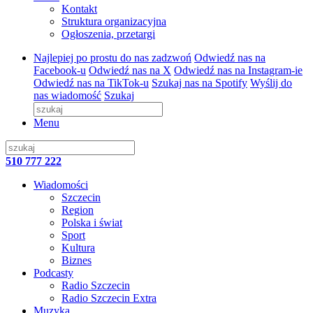
Kontakt
Struktura organizacyjna
Ogłoszenia, przetargi
Najlepiej po prostu do nas zadzwoń
Odwiedź nas na
Facebook-u
Odwiedź nas na X
Odwiedź nas na Instagram-ie
Odwiedź nas na TikTok-u
Szukaj nas na Spotify
Wyślij do
nas wiadomość
Szukaj
Menu
510 777 222
Wiadomości
Szczecin
Region
Polska i świat
Sport
Kultura
Biznes
Podcasty
Radio Szczecin
Radio Szczecin Extra
Muzyka