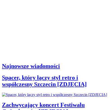
Najnowsze wiadomości
Spacer, który łączy styl retro i
współczesny Szczecin [ZDJĘCIA]
Zachwycający koncert Festiwalu