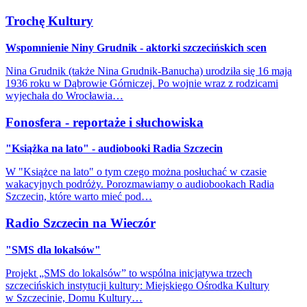
Trochę Kultury
Wspomnienie Niny Grudnik - aktorki szczecińskich scen
Nina Grudnik (także Nina Grudnik-Banucha) urodziła się 16 maja
1936 roku w Dąbrowie Górniczej. Po wojnie wraz z rodzicami
wyjechała do Wrocławia…
Fonosfera - reportaże i słuchowiska
"Książka na lato" - audiobooki Radia Szczecin
W "Książce na lato" o tym czego można posłuchać w czasie
wakacyjnych podróży. Porozmawiamy o audiobookach Radia
Szczecin, które warto mieć pod…
Radio Szczecin na Wieczór
"SMS dla lokalsów"
Projekt „SMS do lokalsów” to wspólna inicjatywa trzech
szczecińskich instytucji kultury: Miejskiego Ośrodka Kultury
w Szczecinie, Domu Kultury…