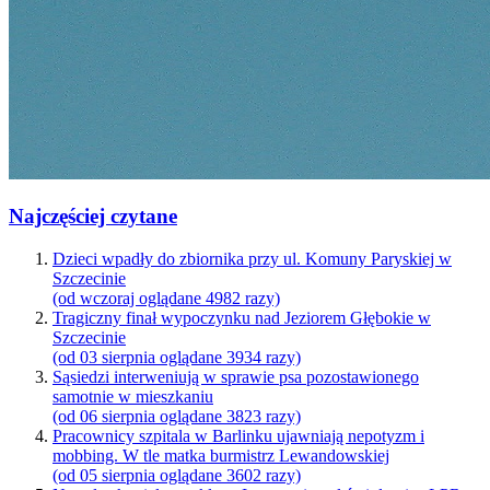
Najczęściej czytane
Dzieci wpadły do zbiornika przy ul. Komuny Paryskiej w
Szczecinie
(od wczoraj oglądane 4982 razy)
Tragiczny finał wypoczynku nad Jeziorem Głębokie w
Szczecinie
(od 03 sierpnia oglądane 3934 razy)
Sąsiedzi interweniują w sprawie psa pozostawionego
samotnie w mieszkaniu
(od 06 sierpnia oglądane 3823 razy)
Pracownicy szpitala w Barlinku ujawniają nepotyzm i
mobbing. W tle matka burmistrz Lewandowskiej
(od 05 sierpnia oglądane 3602 razy)