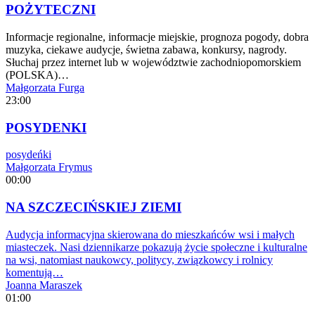
POŻYTECZNI
Informacje regionalne, informacje miejskie, prognoza pogody, dobra
muzyka, ciekawe audycje, świetna zabawa, konkursy, nagrody.
Słuchaj przez internet lub w województwie zachodniopomorskiem
(POLSKA)…
Małgorzata Furga
23:00
POSYDENKI
posydeńki
Małgorzata Frymus
00:00
NA SZCZECIŃSKIEJ ZIEMI
Audycja informacyjna skierowana do mieszkańców wsi i małych
miasteczek. Nasi dziennikarze pokazują życie społeczne i kulturalne
na wsi, natomiast naukowcy, politycy, związkowcy i rolnicy
komentują…
Joanna Maraszek
01:00