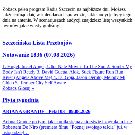
Zobacz pełen program Radia Szczecin na najbliższe dni. Możesz
także cofnąć datę w kalendarzu i sprawdzić, jakie audycje były tego
dnia na antenie. W scenariuszach audycji znajdziesz listę wszystkich
uworów jakie wtedy graliśmy!
Szczecińska Lista Przebojów
Notowanie 1836 (07.08.2026)
1. Hugel, Imael Angel, Ultra Nate
Movin' To The Sun
2. Sombr
My
Body Isn't Ready
3. David Guetta, Alok, Stick Figure
Run Run
River (Angels Above Me)
4. DJ Goja, Jason Derulo, Melody
Mi
Chico
5. Temper City
Self Aware
Zobacz
Głosuj »
Płyta tygodnia
ARIANA GRANDE - Petal 03 - 09.08.2026
Ariana Grande po tym, jak skupiła się na aktorstwie i zagrała m.in. z
Robertem De Niro (premiera filmu "Poznaj swojego teścia" już w
listopadzie)…