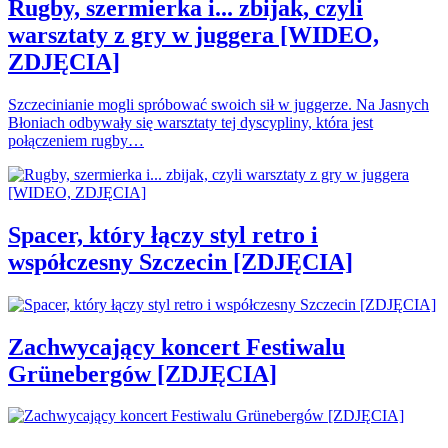
Rugby, szermierka i... zbijak, czyli
warsztaty z gry w juggera [WIDEO,
ZDJĘCIA]
Szczecinianie mogli spróbować swoich sił w juggerze. Na Jasnych
Błoniach odbywały się warsztaty tej dyscypliny, która jest
połączeniem rugby…
Spacer, który łączy styl retro i
współczesny Szczecin [ZDJĘCIA]
Zachwycający koncert Festiwalu
Grünebergów [ZDJĘCIA]