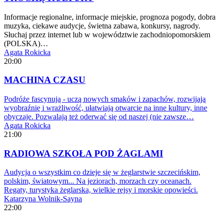
Informacje regionalne, informacje miejskie, prognoza pogody, dobra
muzyka, ciekawe audycje, świetna zabawa, konkursy, nagrody.
Słuchaj przez internet lub w województwie zachodniopomorskiem
(POLSKA)…
Agata Rokicka
20:00
MACHINA CZASU
Podróże fascynują - uczą nowych smaków i zapachów, rozwijają
wyobraźnię i wrażliwość, ułatwiają otwarcie na inne kultury, inne
obyczaje. Pozwalają też oderwać się od naszej (nie zawsze…
Agata Rokicka
21:00
RADIOWA SZKOŁA POD ŻAGLAMI
Audycja o wszystkim co dzieje się w żeglarstwie szczecińskim,
polskim, światowym... Na jeziorach, morzach czy oceanach.
Regaty, turystyka żeglarska, wielkie rejsy i morskie opowieści.
Katarzyna Wolnik-Sayna
22:00