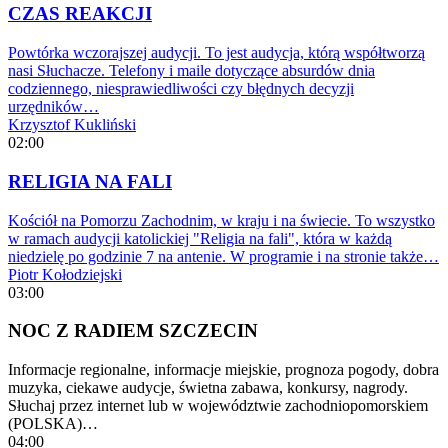
CZAS REAKCJI
Powtórka wczorajszej audycji. To jest audycja, którą współtworzą
nasi Słuchacze. Telefony i maile dotyczące absurdów dnia
codziennego, niesprawiedliwości czy błędnych decyzji
urzędników…
Krzysztof Kukliński
02:00
RELIGIA NA FALI
Kościół na Pomorzu Zachodnim, w kraju i na świecie. To wszystko
w ramach audycji katolickiej "Religia na fali", która w każdą
niedzielę po godzinie 7 na antenie. W programie i na stronie także…
Piotr Kołodziejski
03:00
NOC Z RADIEM SZCZECIN
Informacje regionalne, informacje miejskie, prognoza pogody, dobra
muzyka, ciekawe audycje, świetna zabawa, konkursy, nagrody.
Słuchaj przez internet lub w województwie zachodniopomorskiem
(POLSKA)…
04:00