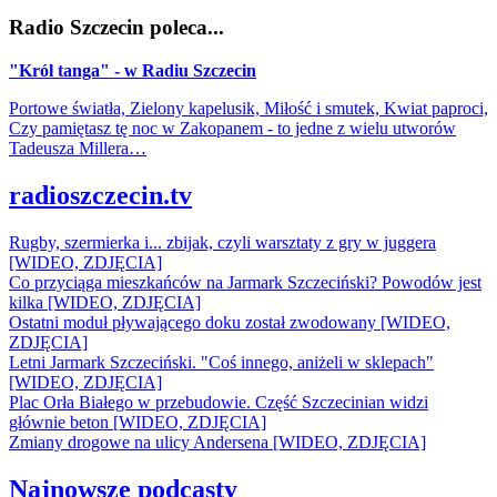
Radio Szczecin poleca...
"Król tanga" - w Radiu Szczecin
Portowe światła, Zielony kapelusik, Miłość i smutek, Kwiat paproci,
Czy pamiętasz tę noc w Zakopanem - to jedne z wielu utworów
Tadeusza Millera…
radioszczecin.tv
Rugby, szermierka i... zbijak, czyli warsztaty z gry w juggera
[WIDEO, ZDJĘCIA]
Co przyciąga mieszkańców na Jarmark Szczeciński? Powodów jest
kilka [WIDEO, ZDJĘCIA]
Ostatni moduł pływającego doku został zwodowany [WIDEO,
ZDJĘCIA]
Letni Jarmark Szczeciński. "Coś innego, aniżeli w sklepach"
[WIDEO, ZDJĘCIA]
Plac Orła Białego w przebudowie. Część Szczecinian widzi
głównie beton [WIDEO, ZDJĘCIA]
Zmiany drogowe na ulicy Andersena [WIDEO, ZDJĘCIA]
Najnowsze podcasty