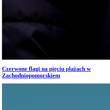
Czerwone flagi na pięciu plażach w
Zachodniopomorskiem