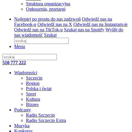
Struktura organizacyjna
Ogłoszenia, przetargi
Najlepiej po prostu do nas zadzwoń
Odwiedź nas na
Facebook-u
Odwiedź nas na X
Odwiedź nas na Instagram-ie
Odwiedź nas na TikTok-u
Szukaj nas na Spotify
Wyślij do
nas wiadomość
Szukaj
Menu
510 777 222
Wiadomości
Szczecin
Region
Polska i świat
Sport
Kultura
Biznes
Podcasty
Radio Szczecin
Radio Szczecin Extra
Muzyka
Konkursy