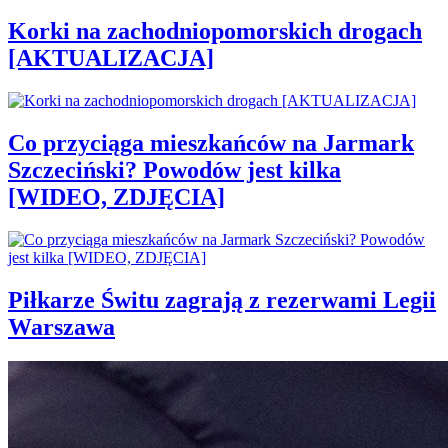
Korki na zachodniopomorskich drogach
[AKTUALIZACJA]
Co przyciąga mieszkańców na Jarmark
Szczeciński? Powodów jest kilka
[WIDEO, ZDJĘCIA]
Piłkarze Świtu zagrają z rezerwami Legii
Warszawa