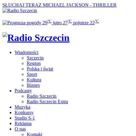
SŁUCHAJ TERAZ
MICHAEL JACKSON - THRILLER
°C
°C
°C
29
jutro
27
pojutrze
22
Wiadomości
Szczecin
Region
Polska i świat
Sport
Kultura
Biznes
Podcasty
Radio Szczecin
Radio Szczecin Extra
Muzyka
Konkursy
Studio S-1
Reklama
O nas
Kontakt