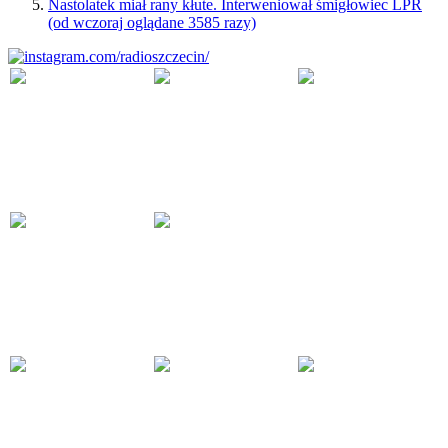
Nastolatek miał rany kłute. Interweniował śmigłowiec LPR
(od wczoraj oglądane 3585 razy)