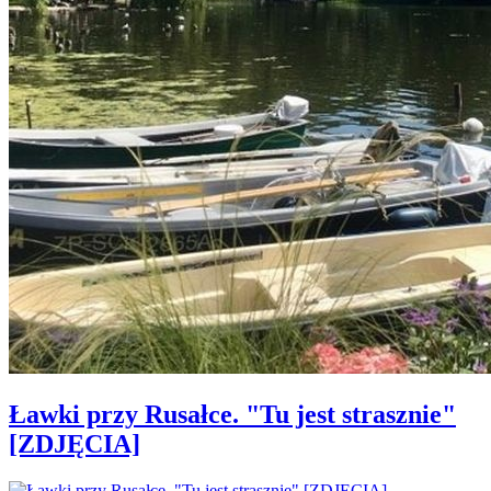
Ławki przy Rusałce. "Tu jest strasznie"
[ZDJĘCIA]