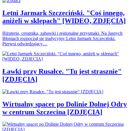
Letni Jarmark Szczeciński. "Coś innego,
aniżeli w sklepach" [WIDEO, ZDJĘCIA]
Biżuteria, ceramika, zabawki i regionalne przysmaki. Na Jasnych
Błoniach rozpoczął się tradycyjny Letni Jarmark Szczeciński.
Pierwsi odwiedzający…
Ławki przy Rusałce. "Tu jest strasznie"
[ZDJĘCIA]
Wirtualny spacer po Dolinie Dolnej Odry
w centrum Szczecina [ZDJĘCIA]