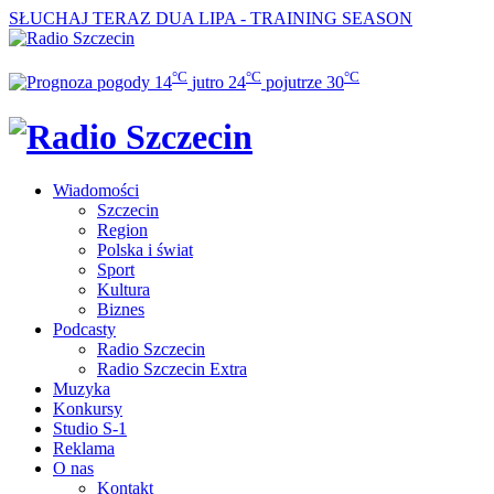
SŁUCHAJ TERAZ
DUA LIPA - TRAINING SEASON
°C
°C
°C
14
jutro
24
pojutrze
30
Wiadomości
Szczecin
Region
Polska i świat
Sport
Kultura
Biznes
Podcasty
Radio Szczecin
Radio Szczecin Extra
Muzyka
Konkursy
Studio S-1
Reklama
O nas
Kontakt