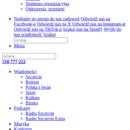
Struktura organizacyjna
Ogłoszenia, przetargi
Najlepiej po prostu do nas zadzwoń
Odwiedź nas na
Facebook-u
Odwiedź nas na X
Odwiedź nas na Instagram-ie
Odwiedź nas na TikTok-u
Szukaj nas na Spotify
Wyślij do
nas wiadomość
Szukaj
Menu
510 777 222
Wiadomości
Szczecin
Region
Polska i świat
Sport
Kultura
Biznes
Podcasty
Radio Szczecin
Radio Szczecin Extra
Muzyka
Konkursy