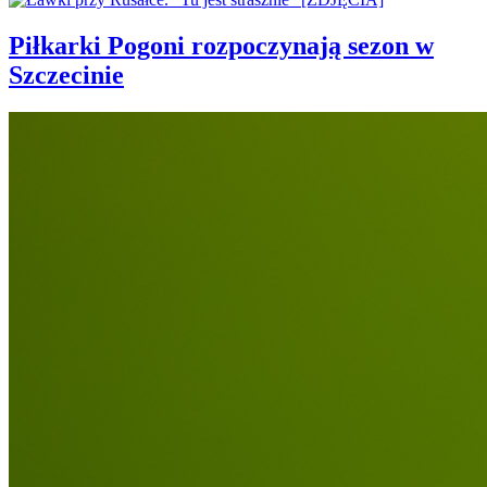
Piłkarki Pogoni rozpoczynają sezon w
Szczecinie