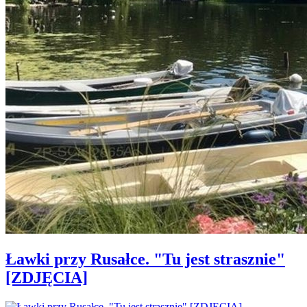
Ławki przy Rusałce. "Tu jest strasznie"
[ZDJĘCIA]