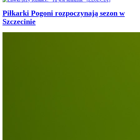
Piłkarki Pogoni rozpoczynają sezon w
Szczecinie