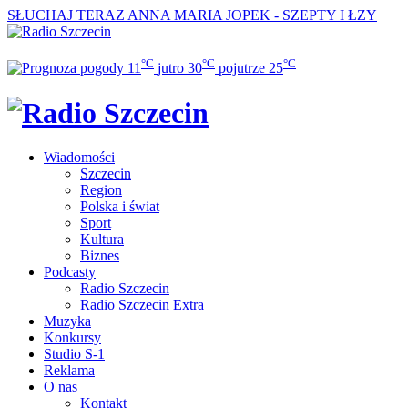
SŁUCHAJ TERAZ
ANNA MARIA JOPEK - SZEPTY I ŁZY
°C
°C
°C
11
jutro
30
pojutrze
25
Wiadomości
Szczecin
Region
Polska i świat
Sport
Kultura
Biznes
Podcasty
Radio Szczecin
Radio Szczecin Extra
Muzyka
Konkursy
Studio S-1
Reklama
O nas
Kontakt