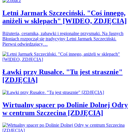
Letni Jarmark Szczeciński. "Coś innego,
aniżeli w sklepach" [WIDEO, ZDJĘCIA]
Biżuteria, ceramika, zabawki i regionalne przysmaki. Na Jasnych
Błoniach rozpoczął się tradycyjny Letni Jarmark Szczeciński.
Pierwsi odwiedzający…
Ławki przy Rusałce. "Tu jest strasznie"
[ZDJĘCIA]
Wirtualny spacer po Dolinie Dolnej Odry
w centrum Szczecina [ZDJĘCIA]