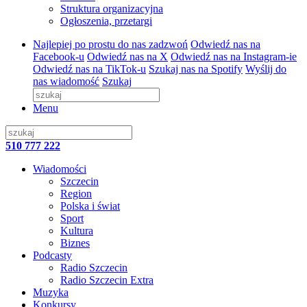
Struktura organizacyjna
Ogłoszenia, przetargi
Najlepiej po prostu do nas zadzwoń
Odwiedź nas na
Facebook-u
Odwiedź nas na X
Odwiedź nas na Instagram-ie
Odwiedź nas na TikTok-u
Szukaj nas na Spotify
Wyślij do
nas wiadomość
Szukaj
Menu
510 777 222
Wiadomości
Szczecin
Region
Polska i świat
Sport
Kultura
Biznes
Podcasty
Radio Szczecin
Radio Szczecin Extra
Muzyka
Konkursy