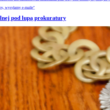
plnej pod lupą prokuratury