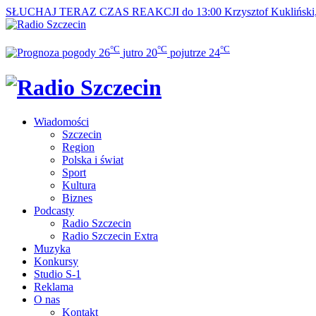
SŁUCHAJ TERAZ
CZAS REAKCJI do 13:00
Krzysztof Kukliński
°C
°C
°C
26
jutro
20
pojutrze
24
Wiadomości
Szczecin
Region
Polska i świat
Sport
Kultura
Biznes
Podcasty
Radio Szczecin
Radio Szczecin Extra
Muzyka
Konkursy
Studio S-1
Reklama
O nas
Kontakt