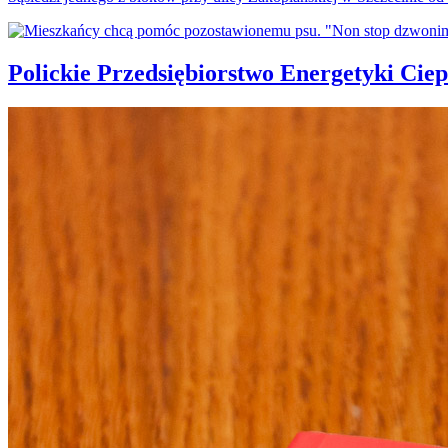
Polickie Przedsiębiorstwo Energetyki Cie