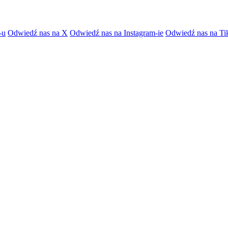
-u
Odwiedź nas na X
Odwiedź nas na Instagram-ie
Odwiedź nas na Ti