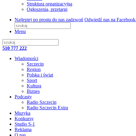
Struktura organizacyjna
Ogłoszenia, przetargi
Najlepiej po prostu do nas zadzwoń
Odwiedź nas na Facebook
Menu
510 777 222
Wiadomości
Szczecin
Region
Polska i świat
Sport
Kultura
Biznes
Podcasty
Radio Szczecin
Radio Szczecin Extra
Muzyka
Konkursy
Studio S-1
Reklama
O nas