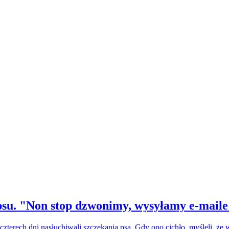
su. "Non stop dzwonimy, wysyłamy e-maile
czterech dni nasłuchiwali szczekania psa. Gdy ono cichło, myśleli, że