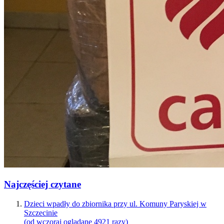
Najczęściej czytane
Dzieci wpadły do zbiornika przy ul. Komuny Paryskiej w
Szczecinie
(od wczoraj oglądane 4921 razy)