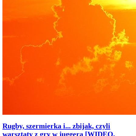
Rugby, szermierka i... zbijak, czyli
warsztaty z gry w juggera [WIDEO,