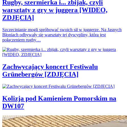
Rugby, szermierka i... zbijak, czyli
warsztaty z gry w juggera [WIDEO,
ZDJĘCIA]
Szczecinianie mogli spróbować swoich sił w juggerze. Na Jasnych
Błoniach odbywały się warsztaty tej dyscypliny, która jest
połączeniem rugby…
Zachwycający koncert Festiwalu
Grünebergów [ZDJĘCIA]
Kolizja pod Kamieniem Pomorskim na
DW107