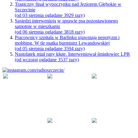
Tragiczny finał wypoczynku nad Jeziorem Głębokie w
Szczecinie
(od 03 sierpnia oglądane 3929 razy)
Sąsiedzi interweniują w sprawie psa pozostawionego
samotnie w mieszkaniu
(od 06 sierpnia oglądane 3818 razy)
Pracownicy szpitala w Barlinku ujawniają nepotyzm i
mobbing. W tle matka burmistrz Lewandowskiej
(od 05 sierpnia oglądane 3594 razy)
Nastolatek miał rany kłute. Interweniował śmigłowiec LPR
(od wczoraj oglądane 3537 razy)