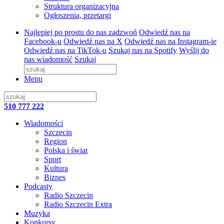
Struktura organizacyjna
Ogłoszenia, przetargi
Najlepiej po prostu do nas zadzwoń
Odwiedź nas na
Facebook-u
Odwiedź nas na X
Odwiedź nas na Instagram-ie
Odwiedź nas na TikTok-u
Szukaj nas na Spotify
Wyślij do
nas wiadomość
Szukaj
Menu
510 777 222
Wiadomości
Szczecin
Region
Polska i świat
Sport
Kultura
Biznes
Podcasty
Radio Szczecin
Radio Szczecin Extra
Muzyka
Konkursy