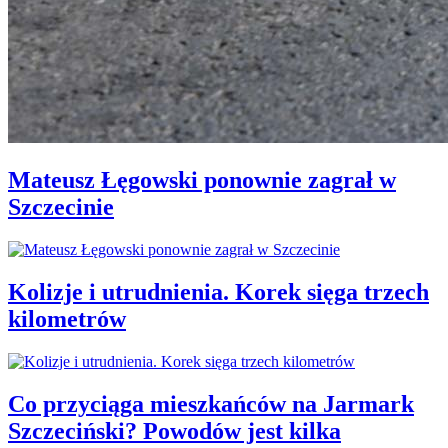
Mateusz Łęgowski ponownie zagrał w
Szczecinie
Kolizje i utrudnienia. Korek sięga trzech
kilometrów
Co przyciąga mieszkańców na Jarmark
Szczeciński? Powodów jest kilka