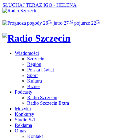
SŁUCHAJ TERAZ
IGO - HELENA
°C
°C
°C
26
jutro
27
pojutrze
22
Wiadomości
Szczecin
Region
Polska i świat
Sport
Kultura
Biznes
Podcasty
Radio Szczecin
Radio Szczecin Extra
Muzyka
Konkursy
Studio S-1
Reklama
O nas
Kontakt