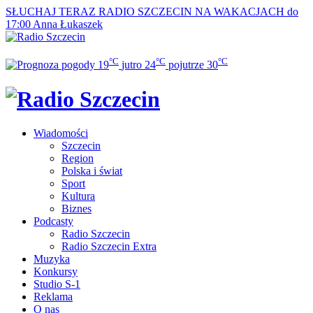
SŁUCHAJ TERAZ
RADIO SZCZECIN NA WAKACJACH do
17:00
Anna Łukaszek
°C
°C
°C
19
jutro
24
pojutrze
30
Wiadomości
Szczecin
Region
Polska i świat
Sport
Kultura
Biznes
Podcasty
Radio Szczecin
Radio Szczecin Extra
Muzyka
Konkursy
Studio S-1
Reklama
O nas