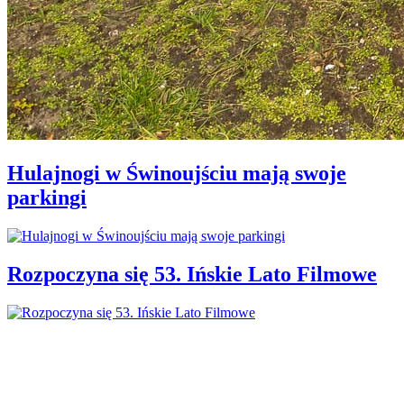
Hulajnogi w Świnoujściu mają swoje
parkingi
Rozpoczyna się 53. Ińskie Lato Filmowe