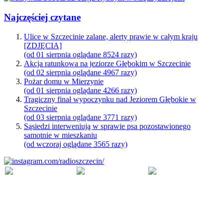
Najczęściej czytane
Ulice w Szczecinie zalane, alerty prawie w całym kraju
[ZDJĘCIA]
(od 01 sierpnia oglądane 8524 razy)
Akcja ratunkowa na jeziorze Głębokim w Szczecinie
(od 02 sierpnia oglądane 4967 razy)
Pożar domu w Mierzynie
(od 01 sierpnia oglądane 4266 razy)
Tragiczny finał wypoczynku nad Jeziorem Głębokie w
Szczecinie
(od 03 sierpnia oglądane 3771 razy)
Sąsiedzi interweniują w sprawie psa pozostawionego
samotnie w mieszkaniu
(od wczoraj oglądane 3565 razy)