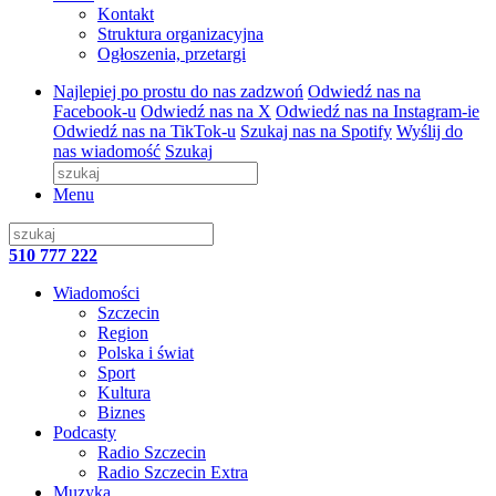
Kontakt
Struktura organizacyjna
Ogłoszenia, przetargi
Najlepiej po prostu do nas zadzwoń
Odwiedź nas na
Facebook-u
Odwiedź nas na X
Odwiedź nas na Instagram-ie
Odwiedź nas na TikTok-u
Szukaj nas na Spotify
Wyślij do
nas wiadomość
Szukaj
Menu
510 777 222
Wiadomości
Szczecin
Region
Polska i świat
Sport
Kultura
Biznes
Podcasty
Radio Szczecin
Radio Szczecin Extra
Muzyka