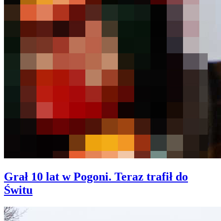
Grał 10 lat w Pogoni. Teraz trafił do
Świtu