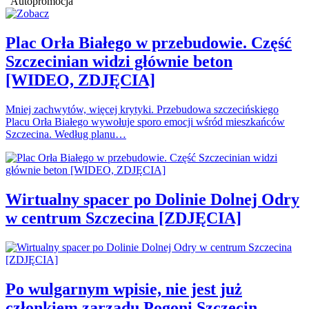
Autopromocja
Plac Orła Białego w przebudowie. Część
Szczecinian widzi głównie beton
[WIDEO, ZDJĘCIA]
Mniej zachwytów, więcej krytyki. Przebudowa szczecińskiego
Placu Orła Białego wywołuje sporo emocji wśród mieszkańców
Szczecina. Według planu…
Wirtualny spacer po Dolinie Dolnej Odry
w centrum Szczecina [ZDJĘCIA]
Po wulgarnym wpisie, nie jest już
członkiem zarządu Pogoni Szczecin