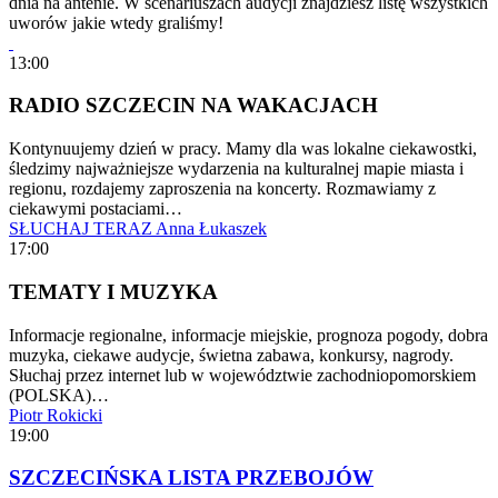
dnia na antenie. W scenariuszach audycji znajdziesz listę wszystkich
uworów jakie wtedy graliśmy!
13:00
RADIO SZCZECIN NA WAKACJACH
Kontynuujemy dzień w pracy. Mamy dla was lokalne ciekawostki,
śledzimy najważniejsze wydarzenia na kulturalnej mapie miasta i
regionu, rozdajemy zaproszenia na koncerty. Rozmawiamy z
ciekawymi postaciami…
SŁUCHAJ TERAZ
Anna Łukaszek
17:00
TEMATY I MUZYKA
Informacje regionalne, informacje miejskie, prognoza pogody, dobra
muzyka, ciekawe audycje, świetna zabawa, konkursy, nagrody.
Słuchaj przez internet lub w województwie zachodniopomorskiem
(POLSKA)…
Piotr Rokicki
19:00
SZCZECIŃSKA LISTA PRZEBOJÓW