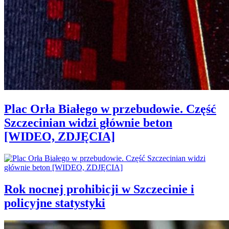
Plac Orła Białego w przebudowie. Część
Szczecinian widzi głównie beton
[WIDEO, ZDJĘCIA]
Rok nocnej prohibicji w Szczecinie i
policyjne statystyki