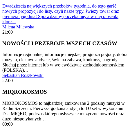
Dwadzieścia największych przebojów tygodnia, do tego garść
nowych propozycji do listy, czyli nasze typy, świeży towar oraz
premiera tygodnia! Sprawdzamy poczekalnię, a w niej piosenki,
które…
Milena Milewska
21:00
NOWOŚCI I PRZEBOJE WSZECH CZASÓW
Informacje regionalne, informacje miejskie, prognoza pogody, dobra
muzyka, ciekawe audycje, świetna zabawa, konkursy, nagrody.
Słuchaj przez internet lub w województwie zachodniopomorskiem
(POLSKA)…
Sebastian Roszkowski
22:00
MIQROKOSMOS
MIQROKOSMOS to najbardziej zmixowane 2 godziny muzyki w
Radiu Szczecin. Pierwsza godzina audycji to DJ set w wykonaniu
DJa MIQRO, podczas którego usłyszycie muzyczne nowości oraz
dużo niespotykanych…
00:00