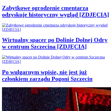
Zabytkowe ogrodzenie cmentarza
odzyskuje historyczny wygląd [ZDJĘCIA]
Wirtualny spacer po Dolinie Dolnej Odry
w centrum Szczecina [ZDJĘCIA]
Po wulgarnym wpisie, nie jest już
członkiem zarządu Pogoni Szczecin