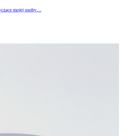
tyczące mojej osoby…