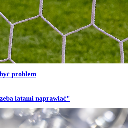
 być problem
trzeba latami naprawiać"