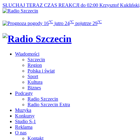
SŁUCHAJ TERAZ
CZAS REAKCJI do 02:00
Krzysztof Kukliński
°C
°C
°C
16
jutro
24
pojutrze
29
Wiadomości
Szczecin
Region
Polska i świat
Sport
Kultura
Biznes
Podcasty
Radio Szczecin
Radio Szczecin Extra
Muzyka
Konkursy
Studio S-1
Reklama
O nas
Kontakt