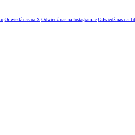
-u
Odwiedź nas na X
Odwiedź nas na Instagram-ie
Odwiedź nas na Ti