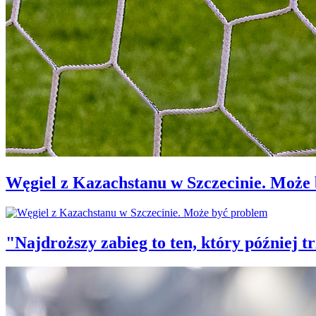
Węgiel z Kazachstanu w Szczecinie. Może
"Najdroższy zabieg to ten, który później 