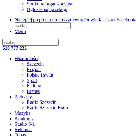
Struktura organizacyjna
Ogłoszenia, przetargi
Najlepiej po prostu do nas zadzwoń
Odwiedź nas na Facebook
Menu
510 777 222
Wiadomości
Szczecin
Region
Polska i świat
Sport
Kultura
Biznes
Podcasty
Radio Szczecin
Radio Szczecin Extra
Muzyka
Konkursy
Studio S-1
Reklama
O nas