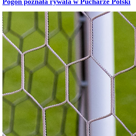
Pogoń poznała rywala w Pucharze Polski