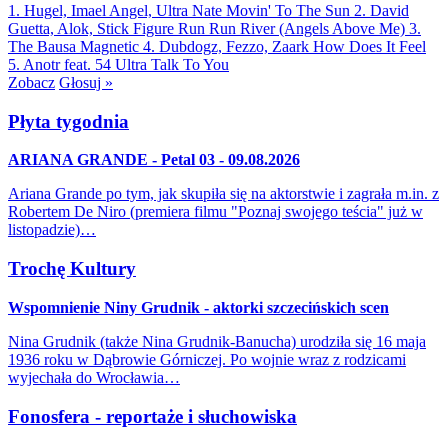
1. Hugel, Imael Angel, Ultra Nate
Movin' To The Sun
2. David
Guetta, Alok, Stick Figure
Run Run River (Angels Above Me)
3.
The Bausa
Magnetic
4. Dubdogz, Fezzo, Zaark
How Does It Feel
5. Anotr feat. 54 Ultra
Talk To You
Zobacz
Głosuj »
Płyta tygodnia
ARIANA GRANDE - Petal 03 - 09.08.2026
Ariana Grande po tym, jak skupiła się na aktorstwie i zagrała m.in. z
Robertem De Niro (premiera filmu "Poznaj swojego teścia" już w
listopadzie)…
Trochę Kultury
Wspomnienie Niny Grudnik - aktorki szczecińskich scen
Nina Grudnik (także Nina Grudnik-Banucha) urodziła się 16 maja
1936 roku w Dąbrowie Górniczej. Po wojnie wraz z rodzicami
wyjechała do Wrocławia…
Fonosfera - reportaże i słuchowiska