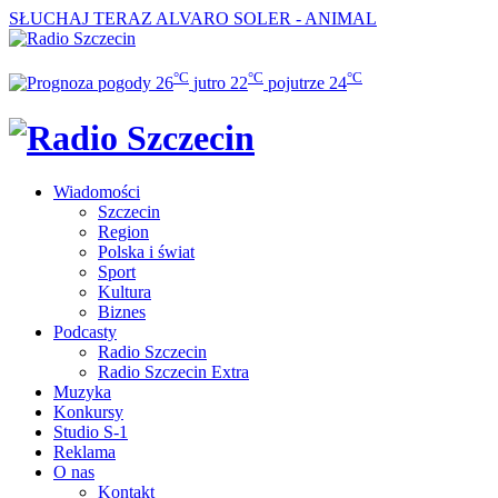
SŁUCHAJ TERAZ
ALVARO SOLER - ANIMAL
°C
°C
°C
26
jutro
22
pojutrze
24
Wiadomości
Szczecin
Region
Polska i świat
Sport
Kultura
Biznes
Podcasty
Radio Szczecin
Radio Szczecin Extra
Muzyka
Konkursy
Studio S-1
Reklama
O nas
Kontakt