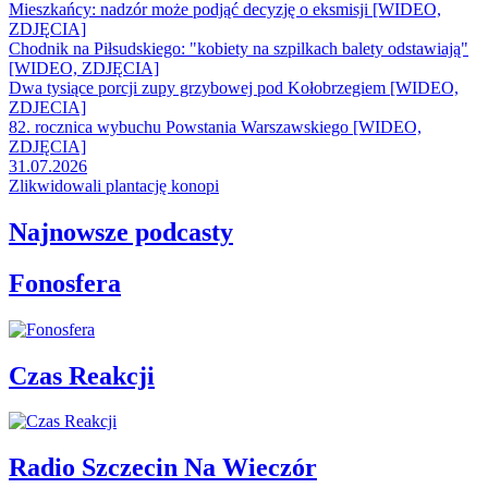
Mieszkańcy: nadzór może podjąć decyzję o eksmisji [WIDEO,
ZDJĘCIA]
Chodnik na Piłsudskiego: "kobiety na szpilkach balety odstawiają"
[WIDEO, ZDJĘCIA]
Dwa tysiące porcji zupy grzybowej pod Kołobrzegiem [WIDEO,
ZDJECIA]
82. rocznica wybuchu Powstania Warszawskiego [WIDEO,
ZDJĘCIA]
31.07.2026
Zlikwidowali plantację konopi
Najnowsze podcasty
Fonosfera
Czas Reakcji
Radio Szczecin Na Wieczór