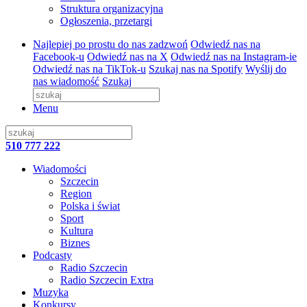
Struktura organizacyjna
Ogłoszenia, przetargi
Najlepiej po prostu do nas zadzwoń
Odwiedź nas na
Facebook-u
Odwiedź nas na X
Odwiedź nas na Instagram-ie
Odwiedź nas na TikTok-u
Szukaj nas na Spotify
Wyślij do
nas wiadomość
Szukaj
Menu
510 777 222
Wiadomości
Szczecin
Region
Polska i świat
Sport
Kultura
Biznes
Podcasty
Radio Szczecin
Radio Szczecin Extra
Muzyka
Konkursy