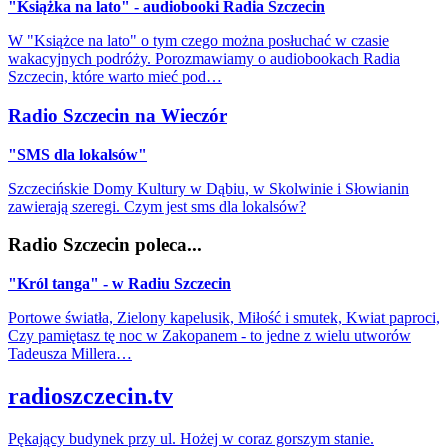
"Książka na lato" - audiobooki Radia Szczecin
W "Książce na lato" o tym czego można posłuchać w czasie
wakacyjnych podróży. Porozmawiamy o audiobookach Radia
Szczecin, które warto mieć pod…
Radio Szczecin na Wieczór
"SMS dla lokalsów"
Szczecińskie Domy Kultury w Dąbiu, w Skolwinie i Słowianin
zawierają szeregi. Czym jest sms dla lokalsów?
Radio Szczecin poleca...
"Król tanga" - w Radiu Szczecin
Portowe światła, Zielony kapelusik, Miłość i smutek, Kwiat paproci,
Czy pamiętasz tę noc w Zakopanem - to jedne z wielu utworów
Tadeusza Millera…
radioszczecin.tv
Pękający budynek przy ul. Hożej w coraz gorszym stanie.