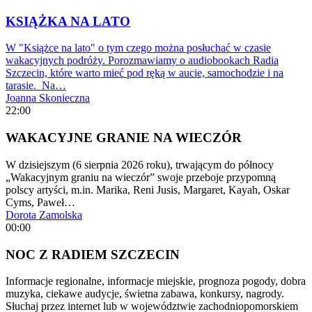
KSIĄŻKA NA LATO
W "Książce na lato" o tym czego można posłuchać w czasie
wakacyjnych podróży. Porozmawiamy o audiobookach Radia
Szczecin, które warto mieć pod ręką w aucie, samochodzie i na
tarasie. Na…
Joanna Skonieczna
22:00
WAKACYJNE GRANIE NA WIECZÓR
W dzisiejszym (6 sierpnia 2026 roku), trwającym do północy
„Wakacyjnym graniu na wieczór” swoje przeboje przypomną
polscy artyści, m.in. Marika, Reni Jusis, Margaret, Kayah, Oskar
Cyms, Paweł…
Dorota Zamolska
00:00
NOC Z RADIEM SZCZECIN
Informacje regionalne, informacje miejskie, prognoza pogody, dobra
muzyka, ciekawe audycje, świetna zabawa, konkursy, nagrody.
Słuchaj przez internet lub w województwie zachodniopomorskiem