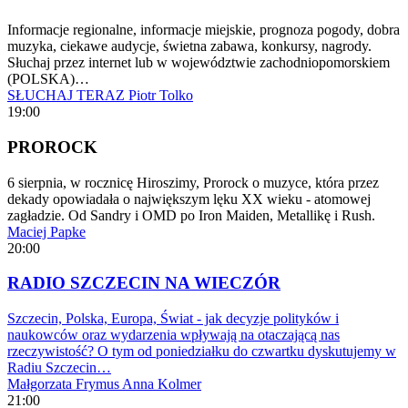
Informacje regionalne, informacje miejskie, prognoza pogody, dobra
muzyka, ciekawe audycje, świetna zabawa, konkursy, nagrody.
Słuchaj przez internet lub w województwie zachodniopomorskiem
(POLSKA)…
SŁUCHAJ TERAZ
Piotr Tolko
19:00
PROROCK
6 sierpnia, w rocznicę Hiroszimy, Prorock o muzyce, która przez
dekady opowiadała o największym lęku XX wieku - atomowej
zagładzie. Od Sandry i OMD po Iron Maiden, Metallikę i Rush.
Maciej Papke
20:00
RADIO SZCZECIN NA WIECZÓR
Szczecin, Polska, Europa, Świat - jak decyzje polityków i
naukowców oraz wydarzenia wpływają na otaczającą nas
rzeczywistość? O tym od poniedziałku do czwartku dyskutujemy w
Radiu Szczecin…
Małgorzata Frymus
Anna Kolmer
21:00