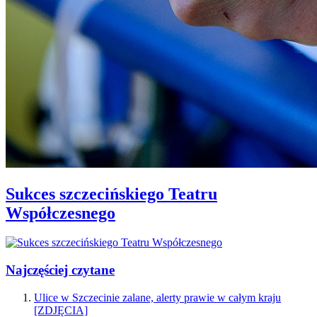
Sukces szczecińskiego Teatru
Współczesnego
Najczęściej czytane
Ulice w Szczecinie zalane, alerty prawie w całym kraju
[ZDJĘCIA]