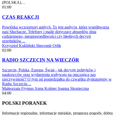
(POLSKA)…
01:00
CZAS REAKCJI
Powtórka wczorajszej audycji. To jest audycja, którą współtworzą
nasi Słuchacze. Telefony i maile dotyczące absurdów dnia
codziennego, niesprawiedliwości czy błędnych decyzji
urzędników…
Krzysztof Kukliński
Sławomir Orlik
02:00
RADIO SZCZECIN NA WIECZÓR
Szczecin, Polska, Europa, Świat - jak decyzje polityków i
naukowców oraz wydarzenia wpływają na otaczającą nas
rzeczywistość? O tym od poniedziałku do czwartku dyskutujemy w
Radiu Szczecin…
Małgorzata Frymus
Anna Kolmer
Joanna Skonieczna
04:00
POLSKI PORANEK
Informacje regionalne, informacje miejskie, prognoza pogody, dobra