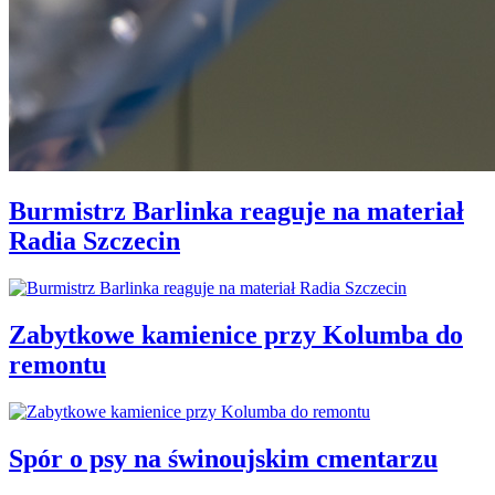
Burmistrz Barlinka reaguje na materiał
Radia Szczecin
Zabytkowe kamienice przy Kolumba do
remontu
Spór o psy na świnoujskim cmentarzu