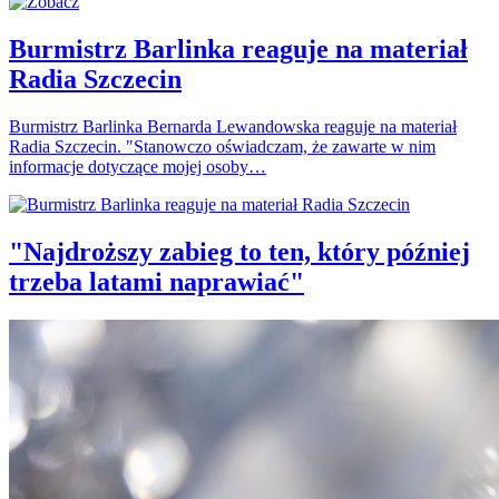
Burmistrz Barlinka reaguje na materiał
Radia Szczecin
Burmistrz Barlinka Bernarda Lewandowska reaguje na materiał
Radia Szczecin. "Stanowczo oświadczam, że zawarte w nim
informacje dotyczące mojej osoby…
"Najdroższy zabieg to ten, który później
trzeba latami naprawiać"