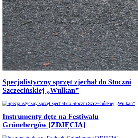
Specjalistyczny sprzęt zjechał do Stoczni
Szczecińskiej „Wulkan”
Instrumenty dęte na Festiwalu
Grünebergów [ZDJĘCIA]