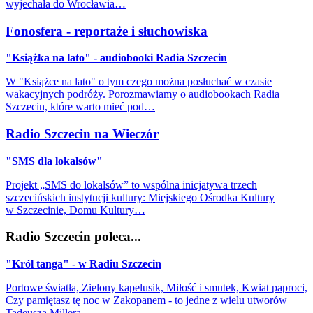
wyjechała do Wrocławia…
Fonosfera - reportaże i słuchowiska
"Książka na lato" - audiobooki Radia Szczecin
W "Książce na lato" o tym czego można posłuchać w czasie
wakacyjnych podróży. Porozmawiamy o audiobookach Radia
Szczecin, które warto mieć pod…
Radio Szczecin na Wieczór
"SMS dla lokalsów"
Projekt „SMS do lokalsów” to wspólna inicjatywa trzech
szczecińskich instytucji kultury: Miejskiego Ośrodka Kultury
w Szczecinie, Domu Kultury…
Radio Szczecin poleca...
"Król tanga" - w Radiu Szczecin
Portowe światła, Zielony kapelusik, Miłość i smutek, Kwiat paproci,
Czy pamiętasz tę noc w Zakopanem - to jedne z wielu utworów
Tadeusza Millera…