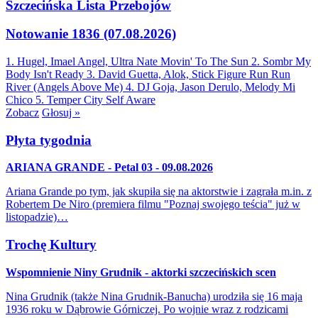
Szczecińska Lista Przebojów
Notowanie 1836 (07.08.2026)
1. Hugel, Imael Angel, Ultra Nate
Movin' To The Sun
2. Sombr
My
Body Isn't Ready
3. David Guetta, Alok, Stick Figure
Run Run
River (Angels Above Me)
4. DJ Goja, Jason Derulo, Melody
Mi
Chico
5. Temper City
Self Aware
Zobacz
Głosuj »
Płyta tygodnia
ARIANA GRANDE - Petal 03 - 09.08.2026
Ariana Grande po tym, jak skupiła się na aktorstwie i zagrała m.in. z
Robertem De Niro (premiera filmu "Poznaj swojego teścia" już w
listopadzie)…
Trochę Kultury
Wspomnienie Niny Grudnik - aktorki szczecińskich scen
Nina Grudnik (także Nina Grudnik-Banucha) urodziła się 16 maja
1936 roku w Dąbrowie Górniczej. Po wojnie wraz z rodzicami