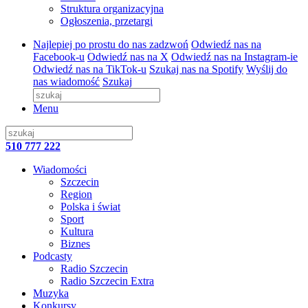
Struktura organizacyjna
Ogłoszenia, przetargi
Najlepiej po prostu do nas zadzwoń
Odwiedź nas na
Facebook-u
Odwiedź nas na X
Odwiedź nas na Instagram-ie
Odwiedź nas na TikTok-u
Szukaj nas na Spotify
Wyślij do
nas wiadomość
Szukaj
Menu
510 777 222
Wiadomości
Szczecin
Region
Polska i świat
Sport
Kultura
Biznes
Podcasty
Radio Szczecin
Radio Szczecin Extra
Muzyka
Konkursy