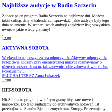
Najbliższe audycje w Radiu Szczecin
Zobacz pełen program Radia Szczecin na najbliższe dni. Możesz
także cofnąć datę w kalendarzu i sprawdzić, jakie audycje były tego
dnia na antenie. W scenariuszach audycji znajdziesz listę wszystkich
uworów jakie wtedy graliśmy!
12:00
AKTYWNA SOBOTA
Weekend to najlepszy czas na odpoczynek. Aktywny odpoczynek.
Przez dwie godziny przy energetycznej muzyce rozmawiamy o
różnych sposobach na to, jak zapewnić sobie zdrową dawkę ruchu.
Pokazujemy…
SŁUCHAJ TERAZ
Anna Łukaszek
17:00
HIT-SOBOTA
Hit-Sobota to program, w którym gramy hity stare nowe i
najnowsze. Do tego zaglądamy do archiwalnych notowań list
przebojów ze Stanów Zjednoczonych oraz Europy. Prezentujemy