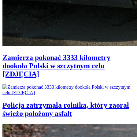
Zamierza pokonać 3333 kilometry
dookoła Polski w szczytnym celu
[ZDJĘCIA]
Policja zatrzymała rolnika, który zaorał
świeżo położony asfalt