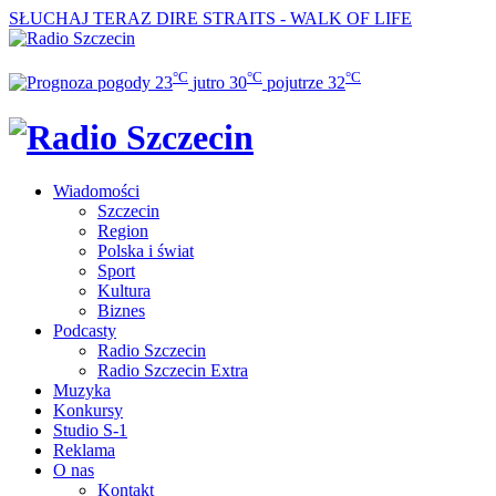
SŁUCHAJ TERAZ
DIRE STRAITS - WALK OF LIFE
°C
°C
°C
23
jutro
30
pojutrze
32
Wiadomości
Szczecin
Region
Polska i świat
Sport
Kultura
Biznes
Podcasty
Radio Szczecin
Radio Szczecin Extra
Muzyka
Konkursy
Studio S-1
Reklama
O nas
Kontakt