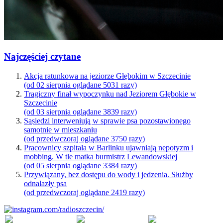
Najczęściej czytane
Akcja ratunkowa na jeziorze Głębokim w Szczecinie
(od 02 sierpnia oglądane 5031 razy)
Tragiczny finał wypoczynku nad Jeziorem Głębokie w
Szczecinie
(od 03 sierpnia oglądane 3839 razy)
Sąsiedzi interweniują w sprawie psa pozostawionego
samotnie w mieszkaniu
(od przedwczoraj oglądane 3750 razy)
Pracownicy szpitala w Barlinku ujawniają nepotyzm i
mobbing. W tle matka burmistrz Lewandowskiej
(od 05 sierpnia oglądane 3384 razy)
Przywiązany, bez dostępu do wody i jedzenia. Służby
odnalazły psa
(od przedwczoraj oglądane 2419 razy)