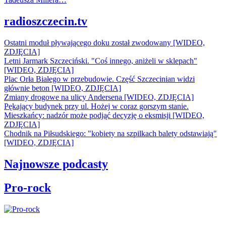
radioszczecin.tv
Ostatni moduł pływającego doku został zwodowany [WIDEO,
ZDJĘCIA]
Letni Jarmark Szczeciński. "Coś innego, aniżeli w sklepach"
[WIDEO, ZDJĘCIA]
Plac Orła Białego w przebudowie. Część Szczecinian widzi
głównie beton [WIDEO, ZDJĘCIA]
Zmiany drogowe na ulicy Andersena [WIDEO, ZDJĘCIA]
Pękający budynek przy ul. Hożej w coraz gorszym stanie.
Mieszkańcy: nadzór może podjąć decyzję o eksmisji [WIDEO,
ZDJĘCIA]
Chodnik na Piłsudskiego: "kobiety na szpilkach balety odstawiają"
[WIDEO, ZDJĘCIA]
Najnowsze podcasty
Pro-rock