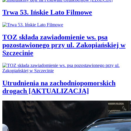
Trwa 53. Ińskie Lato Filmowe
TOZ składa zawiadomienie ws. psa
pozostawionego przy ul. Zakopiańskiej w
Szczecinie
Utrudnienia na zachodniopomorskich
drogach [AKTUALIZACJA]