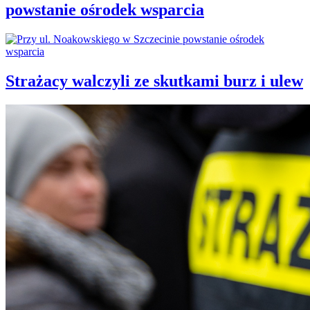
powstanie ośrodek wsparcia
Strażacy walczyli ze skutkami burz i ulew