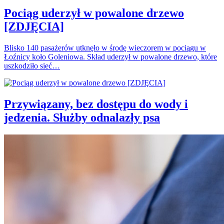
Pociąg uderzył w powalone drzewo
[ZDJĘCIA]
Blisko 140 pasażerów utknęło w środę wieczorem w pociągu w
Łoźnicy koło Goleniowa. Skład uderzył w powalone drzewo, które
uszkodziło sieć…
Przywiązany, bez dostępu do wody i
jedzenia. Służby odnalazły psa