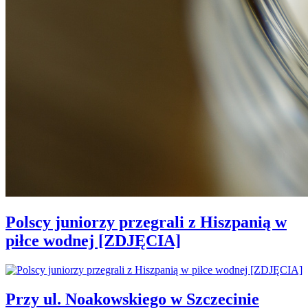
Polscy juniorzy przegrali z Hiszpanią w
piłce wodnej [ZDJĘCIA]
Przy ul. Noakowskiego w Szczecinie