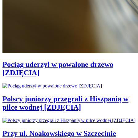
Pociąg uderzył w powalone drzewo
[ZDJĘCIA]
Polscy juniorzy przegrali z Hiszpanią w
piłce wodnej [ZDJĘCIA]
Przy ul. Noakowskiego w Szczecinie