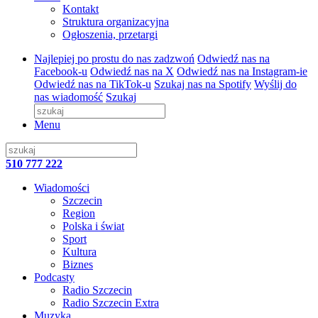
Kontakt
Struktura organizacyjna
Ogłoszenia, przetargi
Najlepiej po prostu do nas zadzwoń
Odwiedź nas na
Facebook-u
Odwiedź nas na X
Odwiedź nas na Instagram-ie
Odwiedź nas na TikTok-u
Szukaj nas na Spotify
Wyślij do
nas wiadomość
Szukaj
Menu
510 777 222
Wiadomości
Szczecin
Region
Polska i świat
Sport
Kultura
Biznes
Podcasty
Radio Szczecin
Radio Szczecin Extra
Muzyka