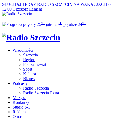
SŁUCHAJ TERAZ
RADIO SZCZECIN NA WAKACJACH do
12:00
Grzegorz Lament
°C
°C
°C
25
jutro
20
pojutrze
24
Wiadomości
Szczecin
Region
Polska i świat
Sport
Kultura
Biznes
Podcasty
Radio Szczecin
Radio Szczecin Extra
Muzyka
Konkursy
Studio S-1
Reklama
O nas