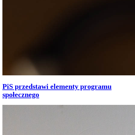
PiS przedstawi elementy programu
społecznego