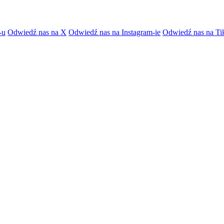
-u
Odwiedź nas na X
Odwiedź nas na Instagram-ie
Odwiedź nas na Ti