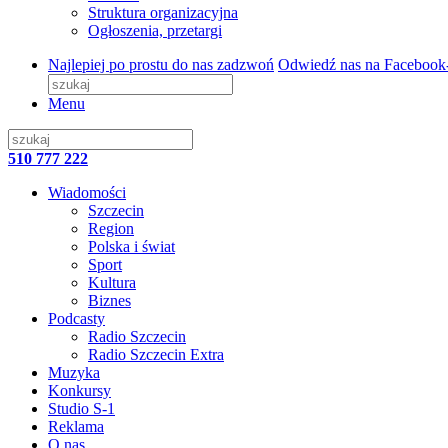
Struktura organizacyjna
Ogłoszenia, przetargi
Najlepiej po prostu do nas zadzwoń
Odwiedź nas na Facebook
Menu
510 777 222
Wiadomości
Szczecin
Region
Polska i świat
Sport
Kultura
Biznes
Podcasty
Radio Szczecin
Radio Szczecin Extra
Muzyka
Konkursy
Studio S-1
Reklama
O nas