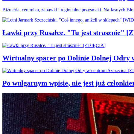
Biżuteria, ceramika, zabawki i regionalne przysmaki. Na Jasnych Bł
Ławki przy Rusałce. "Tu jest strasznie" 
Wirtualny spacer po Dolinie Dolnej Odry
Po wulgarnym wpisie, nie jest już członki