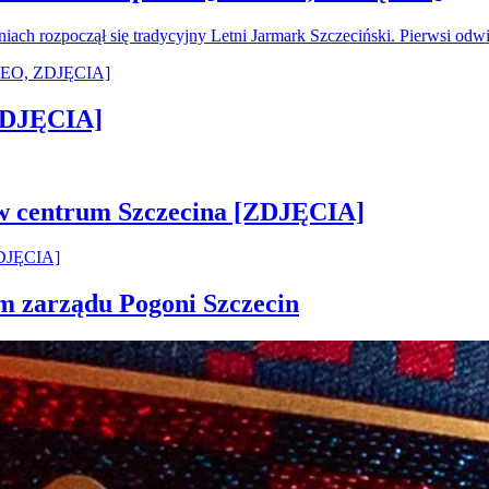
oniach rozpoczął się tradycyjny Letni Jarmark Szczeciński. Pierwsi od
[ZDJĘCIA]
 w centrum Szczecina [ZDJĘCIA]
em zarządu Pogoni Szczecin