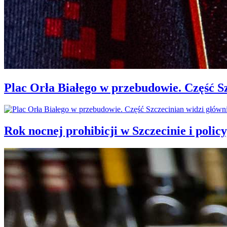
Plac Orła Białego w przebudowie. Część 
Rok nocnej prohibicji w Szczecinie i policy