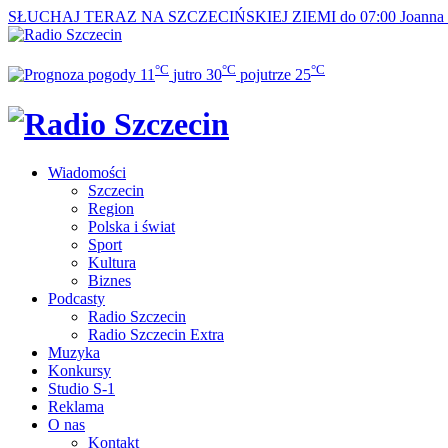
SŁUCHAJ TERAZ
NA SZCZECIŃSKIEJ ZIEMI do 07:00
Joanna
°C
°C
°C
11
jutro
30
pojutrze
25
Wiadomości
Szczecin
Region
Polska i świat
Sport
Kultura
Biznes
Podcasty
Radio Szczecin
Radio Szczecin Extra
Muzyka
Konkursy
Studio S-1
Reklama
O nas
Kontakt