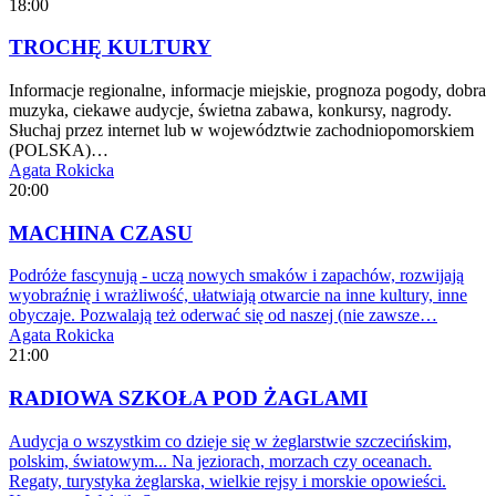
18:00
TROCHĘ KULTURY
Informacje regionalne, informacje miejskie, prognoza pogody, dobra
muzyka, ciekawe audycje, świetna zabawa, konkursy, nagrody.
Słuchaj przez internet lub w województwie zachodniopomorskiem
(POLSKA)…
Agata Rokicka
20:00
MACHINA CZASU
Podróże fascynują - uczą nowych smaków i zapachów, rozwijają
wyobraźnię i wrażliwość, ułatwiają otwarcie na inne kultury, inne
obyczaje. Pozwalają też oderwać się od naszej (nie zawsze…
Agata Rokicka
21:00
RADIOWA SZKOŁA POD ŻAGLAMI
Audycja o wszystkim co dzieje się w żeglarstwie szczecińskim,
polskim, światowym... Na jeziorach, morzach czy oceanach.
Regaty, turystyka żeglarska, wielkie rejsy i morskie opowieści.