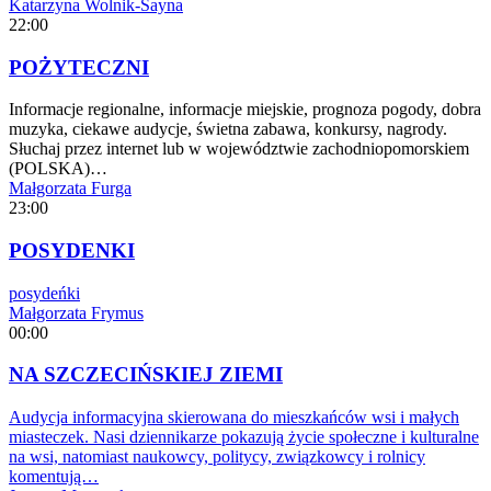
Katarzyna Wolnik-Sayna
22:00
POŻYTECZNI
Informacje regionalne, informacje miejskie, prognoza pogody, dobra
muzyka, ciekawe audycje, świetna zabawa, konkursy, nagrody.
Słuchaj przez internet lub w województwie zachodniopomorskiem
(POLSKA)…
Małgorzata Furga
23:00
POSYDENKI
posydeńki
Małgorzata Frymus
00:00
NA SZCZECIŃSKIEJ ZIEMI
Audycja informacyjna skierowana do mieszkańców wsi i małych
miasteczek. Nasi dziennikarze pokazują życie społeczne i kulturalne
na wsi, natomiast naukowcy, politycy, związkowcy i rolnicy
komentują…