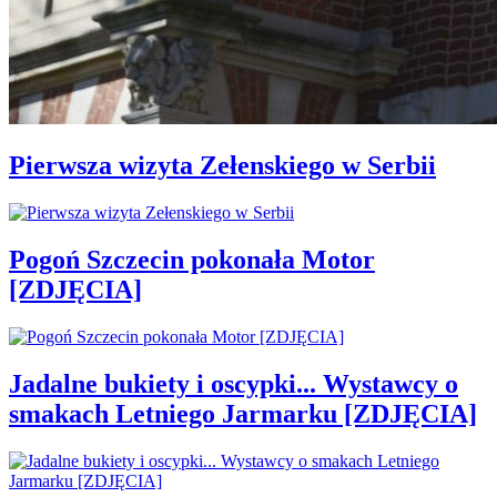
Pierwsza wizyta Zełenskiego w Serbii
Pogoń Szczecin pokonała Motor
[ZDJĘCIA]
Jadalne bukiety i oscypki... Wystawcy o
smakach Letniego Jarmarku [ZDJĘCIA]