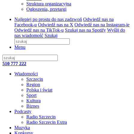
Struktura organizacyjna
Ogłoszenia, przetargi
Najlepiej po prostu do nas zadzwoń
Odwiedź nas na
Facebook-u
Odwiedź nas na X
Odwiedź nas na Instagram-ie
Odwiedź nas na TikTok-u
Szukaj nas na Spotify
Wyślij do
nas wiadomość
Szukaj
Menu
510 777 222
Wiadomości
Szczecin
Region
Polska i świat
Sport
Kultura
Biznes
Podcasty
Radio Szczecin
Radio Szczecin Extra
Muzyka
Konkursy