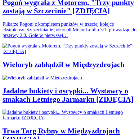
Pogoń wygrała z Motorem. "Trzy punkty
zostają w Szczecinie" [ZDJĘCIA]
Piłkarze Pogoni z kompletem punktów w trzeciej kolejce
ekstraklasy. Szczecinianie pokonali Motor Lublin 3:1, prowadząc do
przerwy 2:0. Gole w pierwszej…
Wieloryb zabłądził w Międzyzdrojach
Jadalne bukiety i oscypki... Wystawcy o
smakach Letniego Jarmarku [ZDJĘCIA]
Trwa Targ Rybny w Międzyzdrojach