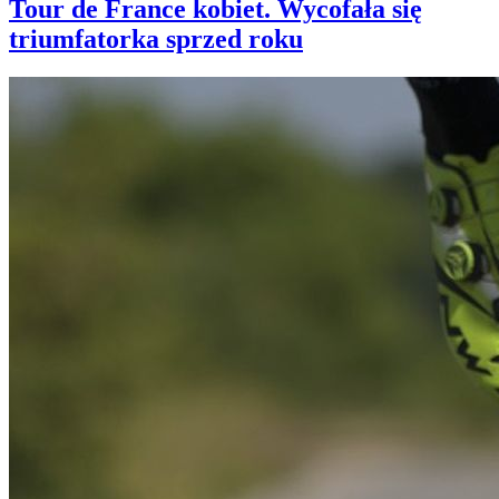
Tour de France kobiet. Wycofała się
triumfatorka sprzed roku