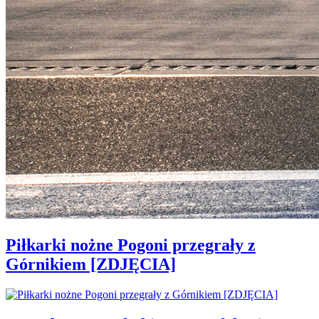
Piłkarki nożne Pogoni przegrały z
Górnikiem [ZDJĘCIA]