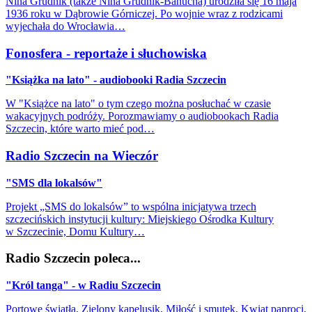
Nina Grudnik (także Nina Grudnik-Banucha) urodziła się 16 maja
1936 roku w Dąbrowie Górniczej. Po wojnie wraz z rodzicami
wyjechała do Wrocławia…
Fonosfera - reportaże i słuchowiska
"Książka na lato" - audiobooki Radia Szczecin
W "Książce na lato" o tym czego można posłuchać w czasie
wakacyjnych podróży. Porozmawiamy o audiobookach Radia
Szczecin, które warto mieć pod…
Radio Szczecin na Wieczór
"SMS dla lokalsów"
Projekt „SMS do lokalsów” to wspólna inicjatywa trzech
szczecińskich instytucji kultury: Miejskiego Ośrodka Kultury
w Szczecinie, Domu Kultury…
Radio Szczecin poleca...
"Król tanga" - w Radiu Szczecin
Portowe światła, Zielony kapelusik, Miłość i smutek, Kwiat paproci,