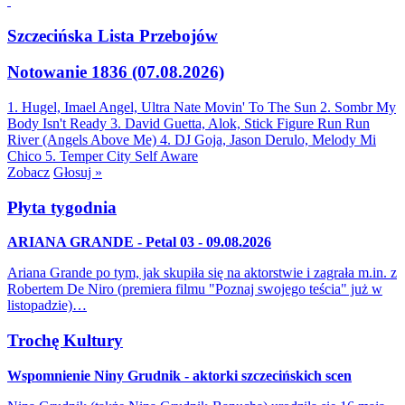
Szczecińska Lista Przebojów
Notowanie 1836 (07.08.2026)
1. Hugel, Imael Angel, Ultra Nate
Movin' To The Sun
2. Sombr
My
Body Isn't Ready
3. David Guetta, Alok, Stick Figure
Run Run
River (Angels Above Me)
4. DJ Goja, Jason Derulo, Melody
Mi
Chico
5. Temper City
Self Aware
Zobacz
Głosuj »
Płyta tygodnia
ARIANA GRANDE - Petal 03 - 09.08.2026
Ariana Grande po tym, jak skupiła się na aktorstwie i zagrała m.in. z
Robertem De Niro (premiera filmu "Poznaj swojego teścia" już w
listopadzie)…
Trochę Kultury
Wspomnienie Niny Grudnik - aktorki szczecińskich scen