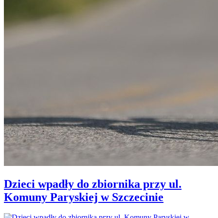
Dzieci wpadły do zbiornika przy ul.
Komuny Paryskiej w Szczecinie