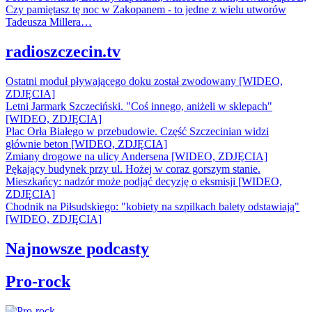
Czy pamiętasz tę noc w Zakopanem - to jedne z wielu utworów
Tadeusza Millera…
radioszczecin.tv
Ostatni moduł pływającego doku został zwodowany [WIDEO,
ZDJĘCIA]
Letni Jarmark Szczeciński. "Coś innego, aniżeli w sklepach"
[WIDEO, ZDJĘCIA]
Plac Orła Białego w przebudowie. Część Szczecinian widzi
głównie beton [WIDEO, ZDJĘCIA]
Zmiany drogowe na ulicy Andersena [WIDEO, ZDJĘCIA]
Pękający budynek przy ul. Hożej w coraz gorszym stanie.
Mieszkańcy: nadzór może podjąć decyzję o eksmisji [WIDEO,
ZDJĘCIA]
Chodnik na Piłsudskiego: "kobiety na szpilkach balety odstawiają"
[WIDEO, ZDJĘCIA]
Najnowsze podcasty
Pro-rock