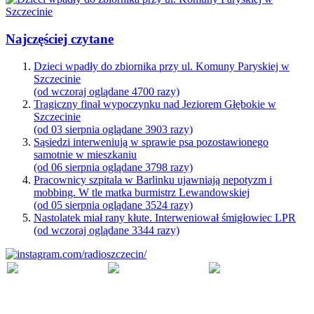
Najczęściej czytane
Dzieci wpadły do zbiornika przy ul. Komuny Paryskiej w
Szczecinie
(od wczoraj oglądane 4700 razy)
Tragiczny finał wypoczynku nad Jeziorem Głębokie w
Szczecinie
(od 03 sierpnia oglądane 3903 razy)
Sąsiedzi interweniują w sprawie psa pozostawionego
samotnie w mieszkaniu
(od 06 sierpnia oglądane 3798 razy)
Pracownicy szpitala w Barlinku ujawniają nepotyzm i
mobbing. W tle matka burmistrz Lewandowskiej
(od 05 sierpnia oglądane 3524 razy)
Nastolatek miał rany kłute. Interweniował śmigłowiec LPR
(od wczoraj oglądane 3344 razy)