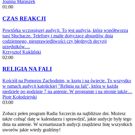
Joanna Maraszek
01:00
CZAS REAKCJI
Powtórka wczorajszej audycji. To jest audycja, którą współtworzą
nasi Słuchacze. Telefony i maile dotyczące absurdów dnia
codziennego, niesprawiedliwości czy błędnych decyzji
urzędników…
Krzysztof Kukliński
02:00
RELIGIA NA FALI
Kościół na Pomorzu Zachodnim, w kraju i na świecie. To wszystko
w ramach audycji katolickiej "Religia na fali", która w każdą
niedzielę po godzinie 7 na antenie. W programie i na stronie także…
Piotr Kołodziejski
03:00
Zobacz pełen program Radia Szczecin na najbliższe dni. Możesz
także cofnąć datę w kalendarzu i sprawdzić, jakie audycje były tego
dnia na antenie. W scenariuszach audycji znajdziesz listę wszystkich
uworów jakie wtedy graliśmy!