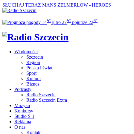
SŁUCHAJ TERAZ
MANS ZELMERLOW - HEROES
°C
°C
°C
14
jutro
27
pojutrze
22
Wiadomości
Szczecin
Region
Polska i świat
Sport
Kultura
Biznes
Podcasty
Radio Szczecin
Radio Szczecin Extra
Muzyka
Konkursy
Studio S-1
Reklama
O nas
Kontakt