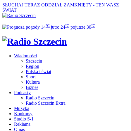
SŁUCHAJ TERAZ
ODDZIAŁ ZAMKNIĘTY - TEN WASZ
ŚWIAT
°C
°C
°C
14
jutro
24
pojutrze
30
Wiadomości
Szczecin
Region
Polska i świat
Sport
Kultura
Biznes
Podcasty
Radio Szczecin
Radio Szczecin Extra
Muzyka
Konkursy
Studio S-1
Reklama
O nas