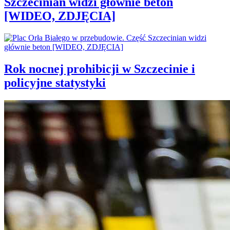
Szczecinian widzi głównie beton
[WIDEO, ZDJĘCIA]
Rok nocnej prohibicji w Szczecinie i
policyjne statystyki