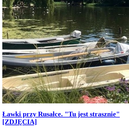
Ławki przy Rusałce. "Tu jest strasznie"
[ZDJĘCIA]