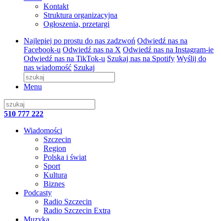
Kontakt
Struktura organizacyjna
Ogłoszenia, przetargi
Najlepiej po prostu do nas zadzwoń
Odwiedź nas na
Facebook-u
Odwiedź nas na X
Odwiedź nas na Instagram-ie
Odwiedź nas na TikTok-u
Szukaj nas na Spotify
Wyślij do
nas wiadomość
Szukaj
Menu
510 777 222
Wiadomości
Szczecin
Region
Polska i świat
Sport
Kultura
Biznes
Podcasty
Radio Szczecin
Radio Szczecin Extra
Muzyka