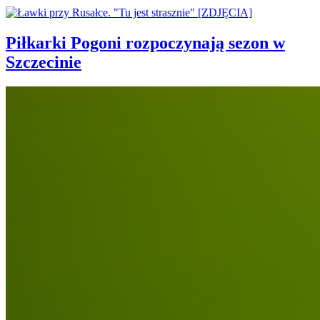
Piłkarki Pogoni rozpoczynają sezon w
Szczecinie