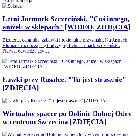
Autopromocja
Letni Jarmark Szczeciński. "Coś innego,
aniżeli w sklepach" [WIDEO, ZDJĘCIA]
Biżuteria, ceramika, zabawki i regionalne przysmaki. Na Jasnych
Błoniach rozpoczął się tradycyjny Letni Jarmark Szczeciński.
Pierwsi odwiedzający…
Ławki przy Rusałce. "Tu jest strasznie"
[ZDJĘCIA]
Wirtualny spacer po Dolinie Dolnej Odry
w centrum Szczecina [ZDJĘCIA]