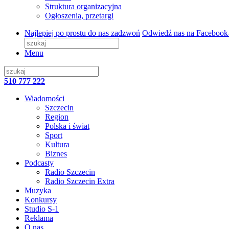
Struktura organizacyjna
Ogłoszenia, przetargi
Najlepiej po prostu do nas zadzwoń
Odwiedź nas na Facebook
Menu
510 777 222
Wiadomości
Szczecin
Region
Polska i świat
Sport
Kultura
Biznes
Podcasty
Radio Szczecin
Radio Szczecin Extra
Muzyka
Konkursy
Studio S-1
Reklama
O nas