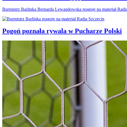
Burmistrz Barlinka Bernarda Lewandowska reaguje na materiał Radi
Pogoń poznała rywala w Pucharze Polski