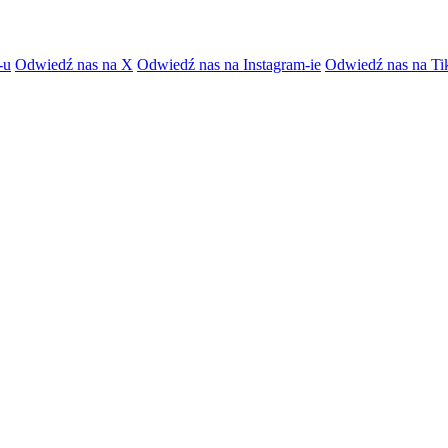
-u
Odwiedź nas na X
Odwiedź nas na Instagram-ie
Odwiedź nas na Ti