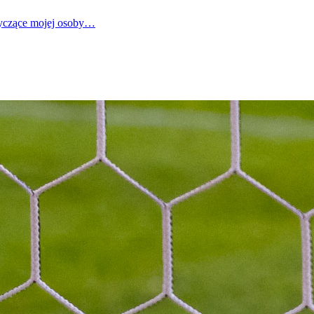
tyczące mojej osoby…