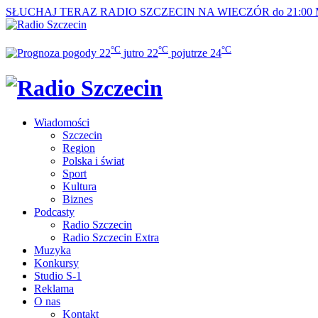
SŁUCHAJ TERAZ
RADIO SZCZECIN NA WIECZÓR do 21:00
°C
°C
°C
22
jutro
22
pojutrze
24
Wiadomości
Szczecin
Region
Polska i świat
Sport
Kultura
Biznes
Podcasty
Radio Szczecin
Radio Szczecin Extra
Muzyka
Konkursy
Studio S-1
Reklama
O nas
Kontakt