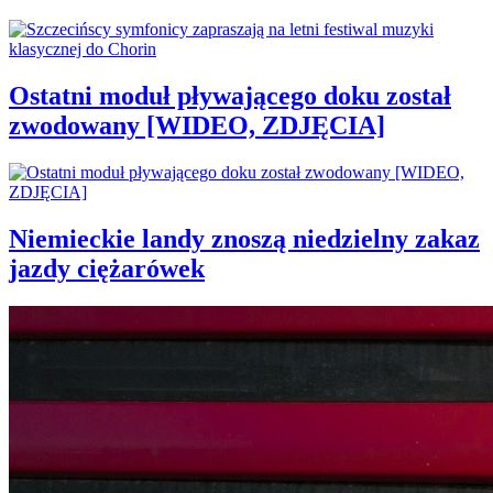
Ostatni moduł pływającego doku został
zwodowany [WIDEO, ZDJĘCIA]
Niemieckie landy znoszą niedzielny zakaz
jazdy ciężarówek