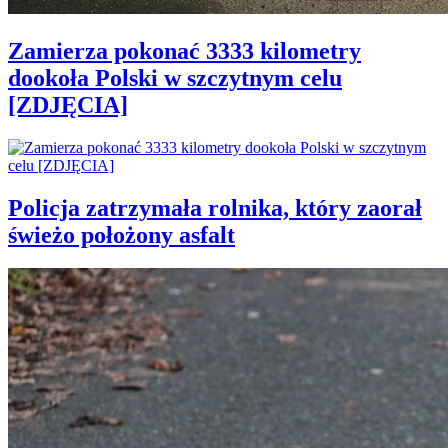
Zamierza pokonać 3333 kilometry
dookoła Polski w szczytnym celu
[ZDJĘCIA]
Policja zatrzymała rolnika, który zaorał
świeżo położony asfalt