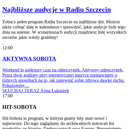
Najbliższe audycje w Radiu Szczecin
Zobacz pełen program Radia Szczecin na najbliższe dni. Możesz
także cofnąć datę w kalendarzu i sprawdzić, jakie audycje były tego
dnia na antenie. W scenariuszach audycji znajdziesz listę wszystkich
uworów jakie wtedy graliśmy!
12:00
AKTYWNA SOBOTA
Weekend to najlepszy czas na odpoczynek. Aktywny odpoczynek.
Przez dwie godziny przy energetycznej muzyce rozmawiamy o
różnych sposobach na to, jak zapewnić sobie zdrową dawkę ruchu.
Pokazujemy…
SŁUCHAJ TERAZ
Anna Łukaszek
17:00
HIT-SOBOTA
Hit-Sobota to program, w którym gramy hity stare nowe i
najnowsze. Do tego zaglądamy do archiwalnych notowań list
przebojów ze Stanów Zjednoczonych oraz Europy. Prezentujemy