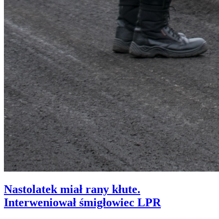
Nastolatek miał rany kłute.
Interweniował śmigłowiec LPR