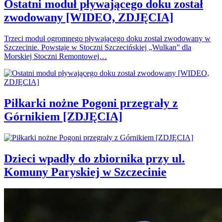
Ostatni moduł pływającego doku został
zwodowany [WIDEO, ZDJĘCIA]
Trzeci moduł ogromnego pływającego doku został zwodowany w
Szczecinie. Powstaje w Stoczni Szczecińskiej „Wulkan” dla
Morskiej Stoczni Remontowej…
Piłkarki nożne Pogoni przegrały z
Górnikiem [ZDJĘCIA]
Dzieci wpadły do zbiornika przy ul.
Komuny Paryskiej w Szczecinie