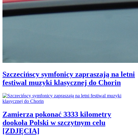
Szczecińscy symfonicy zapraszają na letni
festiwal muzyki klasycznej do Chorin
Zamierza pokonać 3333 kilometry
dookoła Polski w szczytnym celu
[ZDJĘCIA]