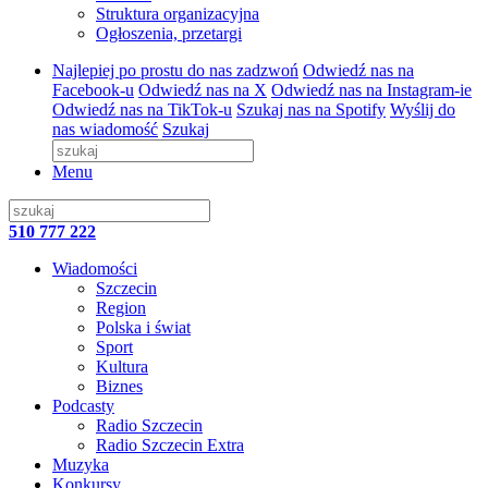
Struktura organizacyjna
Ogłoszenia, przetargi
Najlepiej po prostu do nas zadzwoń
Odwiedź nas na
Facebook-u
Odwiedź nas na X
Odwiedź nas na Instagram-ie
Odwiedź nas na TikTok-u
Szukaj nas na Spotify
Wyślij do
nas wiadomość
Szukaj
Menu
510 777 222
Wiadomości
Szczecin
Region
Polska i świat
Sport
Kultura
Biznes
Podcasty
Radio Szczecin
Radio Szczecin Extra
Muzyka
Konkursy