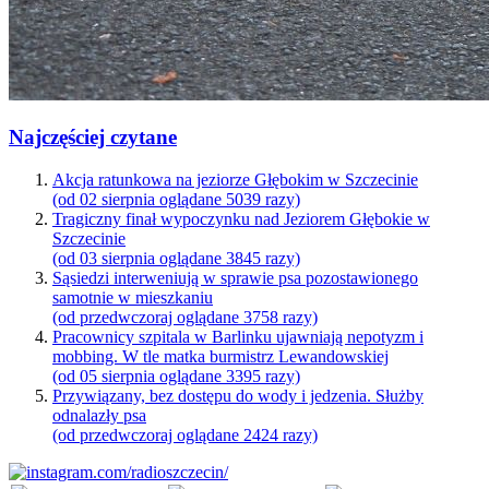
Najczęściej czytane
Akcja ratunkowa na jeziorze Głębokim w Szczecinie
(od 02 sierpnia oglądane 5039 razy)
Tragiczny finał wypoczynku nad Jeziorem Głębokie w
Szczecinie
(od 03 sierpnia oglądane 3845 razy)
Sąsiedzi interweniują w sprawie psa pozostawionego
samotnie w mieszkaniu
(od przedwczoraj oglądane 3758 razy)
Pracownicy szpitala w Barlinku ujawniają nepotyzm i
mobbing. W tle matka burmistrz Lewandowskiej
(od 05 sierpnia oglądane 3395 razy)
Przywiązany, bez dostępu do wody i jedzenia. Służby
odnalazły psa
(od przedwczoraj oglądane 2424 razy)