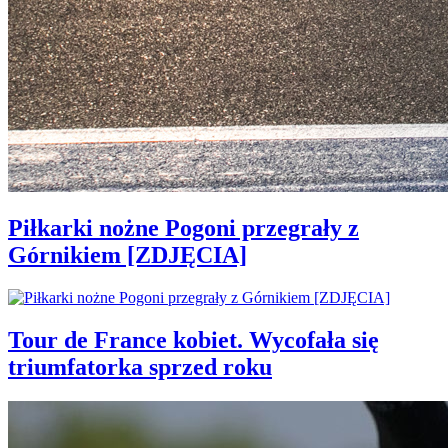
Piłkarki nożne Pogoni przegrały z
Górnikiem [ZDJĘCIA]
Tour de France kobiet. Wycofała się
triumfatorka sprzed roku