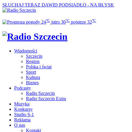
SŁUCHAJ TERAZ
DAWID PODSIADŁO - NA BŁYSK
°C
°C
°C
24
jutro
30
pojutrze
32
Wiadomości
Szczecin
Region
Polska i świat
Sport
Kultura
Biznes
Podcasty
Radio Szczecin
Radio Szczecin Extra
Muzyka
Konkursy
Studio S-1
Reklama
O nas
Kontakt