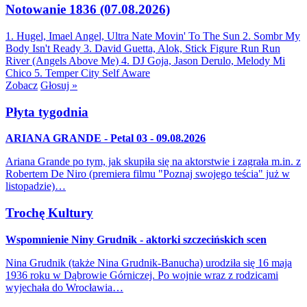
Notowanie 1836 (07.08.2026)
1. Hugel, Imael Angel, Ultra Nate
Movin' To The Sun
2. Sombr
My
Body Isn't Ready
3. David Guetta, Alok, Stick Figure
Run Run
River (Angels Above Me)
4. DJ Goja, Jason Derulo, Melody
Mi
Chico
5. Temper City
Self Aware
Zobacz
Głosuj »
Płyta tygodnia
ARIANA GRANDE - Petal 03 - 09.08.2026
Ariana Grande po tym, jak skupiła się na aktorstwie i zagrała m.in. z
Robertem De Niro (premiera filmu "Poznaj swojego teścia" już w
listopadzie)…
Trochę Kultury
Wspomnienie Niny Grudnik - aktorki szczecińskich scen
Nina Grudnik (także Nina Grudnik-Banucha) urodziła się 16 maja
1936 roku w Dąbrowie Górniczej. Po wojnie wraz z rodzicami
wyjechała do Wrocławia…