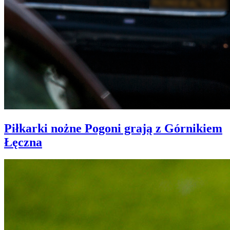
Piłkarki nożne Pogoni grają z Górnikiem
Łęczna