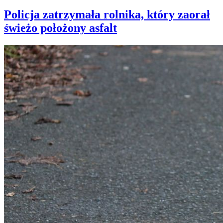
Policja zatrzymała rolnika, który zaorał
świeżo położony asfalt