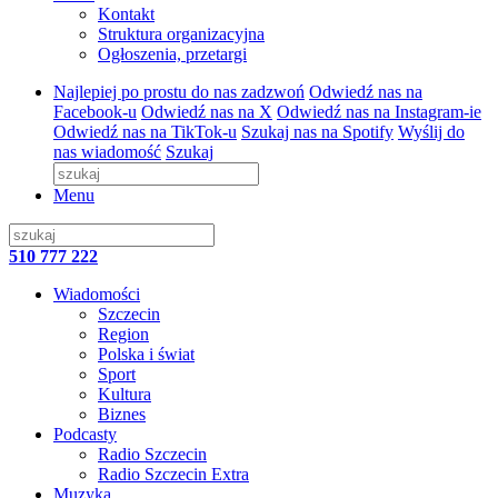
Kontakt
Struktura organizacyjna
Ogłoszenia, przetargi
Najlepiej po prostu do nas zadzwoń
Odwiedź nas na
Facebook-u
Odwiedź nas na X
Odwiedź nas na Instagram-ie
Odwiedź nas na TikTok-u
Szukaj nas na Spotify
Wyślij do
nas wiadomość
Szukaj
Menu
510 777 222
Wiadomości
Szczecin
Region
Polska i świat
Sport
Kultura
Biznes
Podcasty
Radio Szczecin
Radio Szczecin Extra
Muzyka