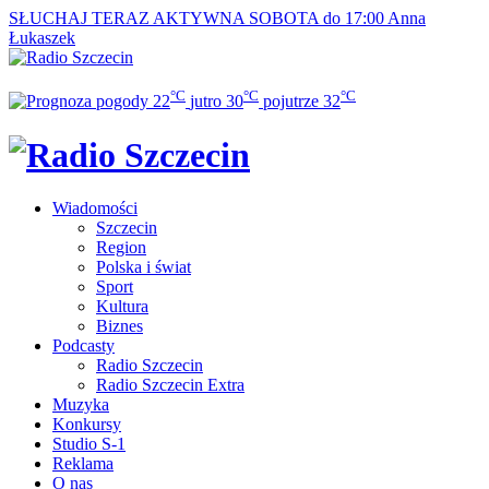
SŁUCHAJ TERAZ
AKTYWNA SOBOTA do 17:00
Anna
Łukaszek
°C
°C
°C
22
jutro
30
pojutrze
32
Wiadomości
Szczecin
Region
Polska i świat
Sport
Kultura
Biznes
Podcasty
Radio Szczecin
Radio Szczecin Extra
Muzyka
Konkursy
Studio S-1
Reklama
O nas