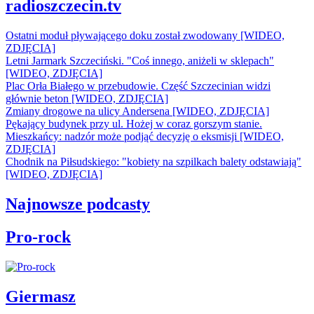
radioszczecin.tv
Ostatni moduł pływającego doku został zwodowany [WIDEO,
ZDJĘCIA]
Letni Jarmark Szczeciński. "Coś innego, aniżeli w sklepach"
[WIDEO, ZDJĘCIA]
Plac Orła Białego w przebudowie. Część Szczecinian widzi
głównie beton [WIDEO, ZDJĘCIA]
Zmiany drogowe na ulicy Andersena [WIDEO, ZDJĘCIA]
Pękający budynek przy ul. Hożej w coraz gorszym stanie.
Mieszkańcy: nadzór może podjąć decyzję o eksmisji [WIDEO,
ZDJĘCIA]
Chodnik na Piłsudskiego: "kobiety na szpilkach balety odstawiają"
[WIDEO, ZDJĘCIA]
Najnowsze podcasty
Pro-rock
Giermasz