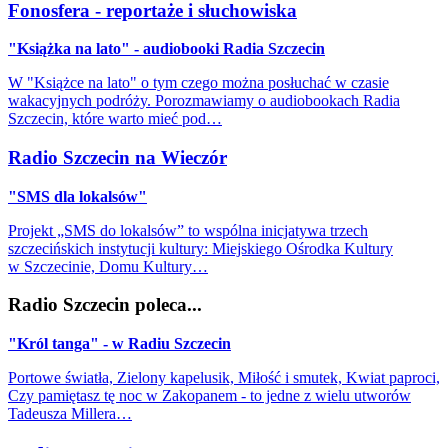
Fonosfera - reportaże i słuchowiska
"Książka na lato" - audiobooki Radia Szczecin
W "Książce na lato" o tym czego można posłuchać w czasie
wakacyjnych podróży. Porozmawiamy o audiobookach Radia
Szczecin, które warto mieć pod…
Radio Szczecin na Wieczór
"SMS dla lokalsów"
Projekt „SMS do lokalsów” to wspólna inicjatywa trzech
szczecińskich instytucji kultury: Miejskiego Ośrodka Kultury
w Szczecinie, Domu Kultury…
Radio Szczecin poleca...
"Król tanga" - w Radiu Szczecin
Portowe światła, Zielony kapelusik, Miłość i smutek, Kwiat paproci,
Czy pamiętasz tę noc w Zakopanem - to jedne z wielu utworów
Tadeusza Millera…