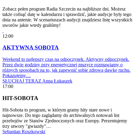
Zobacz pełen program Radia Szczecin na najbliższe dni. Możesz
także cofnąć datę w kalendarzu i sprawdzić, jakie audycje były tego
dnia na antenie. W scenariuszach audycji znajdziesz listę wszystkich
uworów jakie wtedy graliśmy!
12:00
AKTYWNA SOBOTA
Weekend to najlepszy czas na odpoczynek. Aktywny odpoczynek.
Przez dwie godziny przy energetycznej muzyce rozmawiamy o
różnych sposobach na to, jak zapewnić sobie zdrową dawkę ruchu.
Pokazujemy…
SŁUCHAJ TERAZ
Anna Łukaszek
17:00
HIT-SOBOTA
Hit-Sobota to program, w którym gramy hity stare nowe i
najnowsze. Do tego zaglądamy do archiwalnych notowań list
przebojów ze Stanów Zjednoczonych oraz Europy. Prezentujemy
trzy utwory "gwiazdy"…
Sebastian Roszkowski