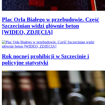
Plac Orła Białego w przebudowie. Część
Szczecinian widzi głównie beton
[WIDEO, ZDJĘCIA]
Rok nocnej prohibicji w Szczecinie i
policyjne statystyki