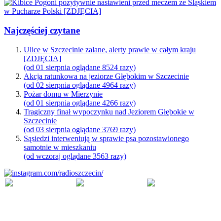
Najczęściej czytane
Ulice w Szczecinie zalane, alerty prawie w całym kraju
[ZDJĘCIA]
(od 01 sierpnia oglądane 8524 razy)
Akcja ratunkowa na jeziorze Głębokim w Szczecinie
(od 02 sierpnia oglądane 4964 razy)
Pożar domu w Mierzynie
(od 01 sierpnia oglądane 4266 razy)
Tragiczny finał wypoczynku nad Jeziorem Głębokie w
Szczecinie
(od 03 sierpnia oglądane 3769 razy)
Sąsiedzi interweniują w sprawie psa pozostawionego
samotnie w mieszkaniu
(od wczoraj oglądane 3563 razy)