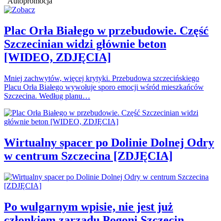
Autopromocja
Plac Orła Białego w przebudowie. Część
Szczecinian widzi głównie beton
[WIDEO, ZDJĘCIA]
Mniej zachwytów, więcej krytyki. Przebudowa szczecińskiego
Placu Orła Białego wywołuje sporo emocji wśród mieszkańców
Szczecina. Według planu…
Wirtualny spacer po Dolinie Dolnej Odry
w centrum Szczecina [ZDJĘCIA]
Po wulgarnym wpisie, nie jest już
członkiem zarządu Pogoni Szczecin