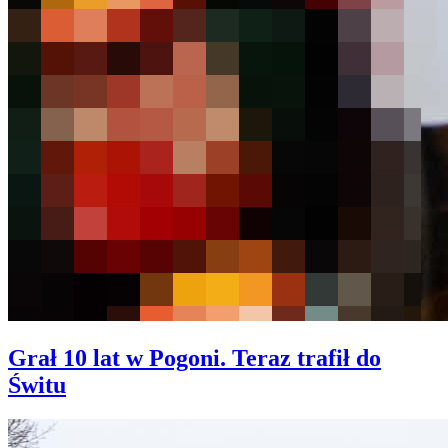
Grał 10 lat w Pogoni. Teraz trafił do
Świtu