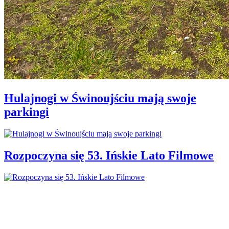
Hulajnogi w Świnoujściu mają swoje
parkingi
Rozpoczyna się 53. Ińskie Lato Filmowe