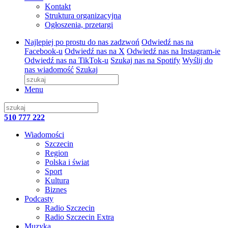
Kontakt
Struktura organizacyjna
Ogłoszenia, przetargi
Najlepiej po prostu do nas zadzwoń
Odwiedź nas na
Facebook-u
Odwiedź nas na X
Odwiedź nas na Instagram-ie
Odwiedź nas na TikTok-u
Szukaj nas na Spotify
Wyślij do
nas wiadomość
Szukaj
Menu
510 777 222
Wiadomości
Szczecin
Region
Polska i świat
Sport
Kultura
Biznes
Podcasty
Radio Szczecin
Radio Szczecin Extra
Muzyka