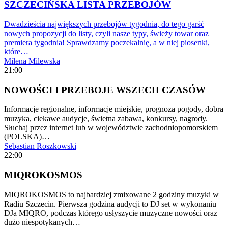
SZCZECIŃSKA LISTA PRZEBOJÓW
Dwadzieścia największych przebojów tygodnia, do tego garść
nowych propozycji do listy, czyli nasze typy, świeży towar oraz
premiera tygodnia! Sprawdzamy poczekalnię, a w niej piosenki,
które…
Milena Milewska
21:00
NOWOŚCI I PRZEBOJE WSZECH CZASÓW
Informacje regionalne, informacje miejskie, prognoza pogody, dobra
muzyka, ciekawe audycje, świetna zabawa, konkursy, nagrody.
Słuchaj przez internet lub w województwie zachodniopomorskiem
(POLSKA)…
Sebastian Roszkowski
22:00
MIQROKOSMOS
MIQROKOSMOS to najbardziej zmixowane 2 godziny muzyki w
Radiu Szczecin. Pierwsza godzina audycji to DJ set w wykonaniu
DJa MIQRO, podczas którego usłyszycie muzyczne nowości oraz
dużo niespotykanych…