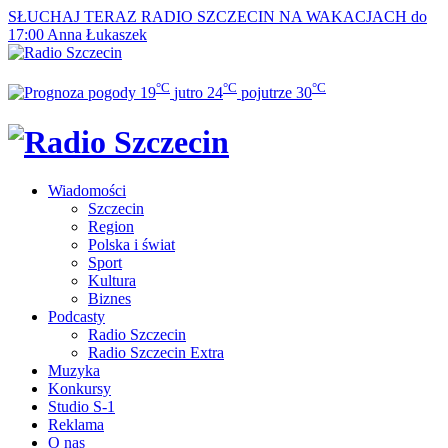
SŁUCHAJ TERAZ
RADIO SZCZECIN NA WAKACJACH do
17:00
Anna Łukaszek
°C
°C
°C
19
jutro
24
pojutrze
30
Wiadomości
Szczecin
Region
Polska i świat
Sport
Kultura
Biznes
Podcasty
Radio Szczecin
Radio Szczecin Extra
Muzyka
Konkursy
Studio S-1
Reklama
O nas