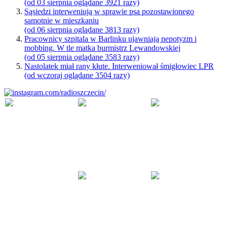
(od 03 sierpnia oglądane 3921 razy)
Sąsiedzi interweniują w sprawie psa pozostawionego
samotnie w mieszkaniu
(od 06 sierpnia oglądane 3813 razy)
Pracownicy szpitala w Barlinku ujawniają nepotyzm i
mobbing. W tle matka burmistrz Lewandowskiej
(od 05 sierpnia oglądane 3583 razy)
Nastolatek miał rany kłute. Interweniował śmigłowiec LPR
(od wczoraj oglądane 3504 razy)