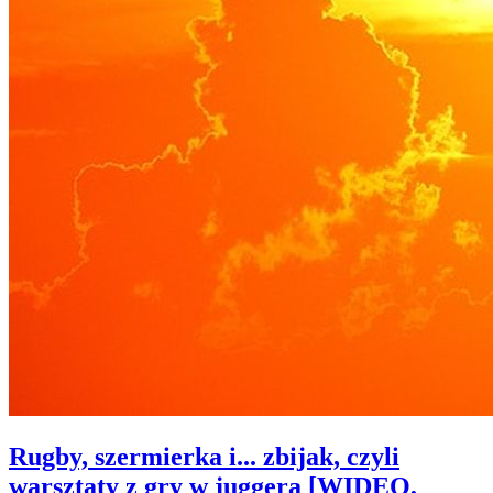
Rugby, szermierka i... zbijak, czyli
warsztaty z gry w juggera [WIDEO,