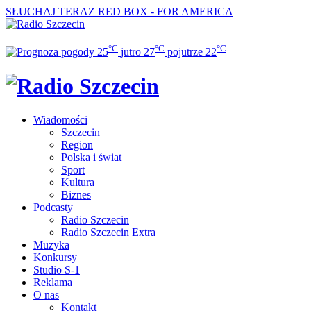
SŁUCHAJ TERAZ
RED BOX - FOR AMERICA
°C
°C
°C
25
jutro
27
pojutrze
22
Wiadomości
Szczecin
Region
Polska i świat
Sport
Kultura
Biznes
Podcasty
Radio Szczecin
Radio Szczecin Extra
Muzyka
Konkursy
Studio S-1
Reklama
O nas
Kontakt