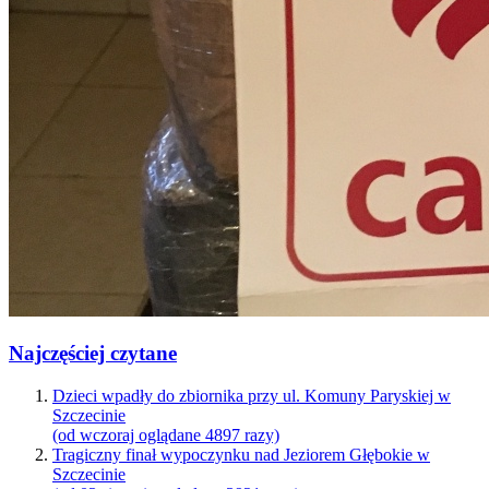
Najczęściej czytane
Dzieci wpadły do zbiornika przy ul. Komuny Paryskiej w
Szczecinie
(od wczoraj oglądane 4897 razy)
Tragiczny finał wypoczynku nad Jeziorem Głębokie w
Szczecinie