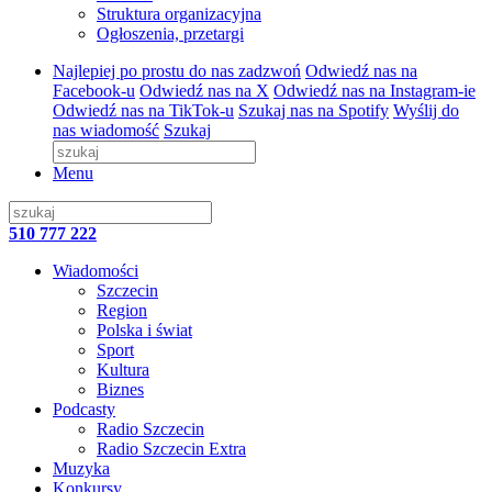
Struktura organizacyjna
Ogłoszenia, przetargi
Najlepiej po prostu do nas zadzwoń
Odwiedź nas na
Facebook-u
Odwiedź nas na X
Odwiedź nas na Instagram-ie
Odwiedź nas na TikTok-u
Szukaj nas na Spotify
Wyślij do
nas wiadomość
Szukaj
Menu
510 777 222
Wiadomości
Szczecin
Region
Polska i świat
Sport
Kultura
Biznes
Podcasty
Radio Szczecin
Radio Szczecin Extra
Muzyka
Konkursy