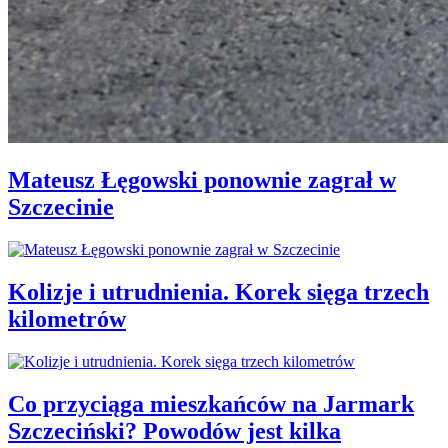
Mateusz Łęgowski ponownie zagrał w
Szczecinie
Kolizje i utrudnienia. Korek sięga trzech
kilometrów
Co przyciąga mieszkańców na Jarmark
Szczeciński? Powodów jest kilka