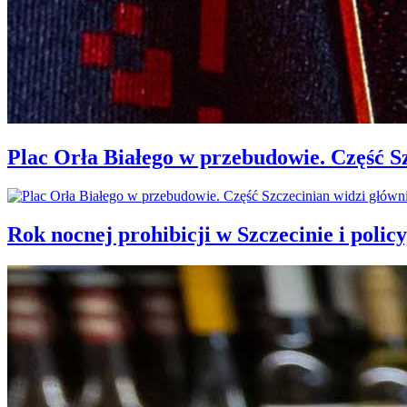
Plac Orła Białego w przebudowie. Część 
Rok nocnej prohibicji w Szczecinie i policy