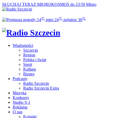
SŁUCHAJ TERAZ
MIQROKOSMOS do 23:59
Miqro
°C
°C
°C
14
jutro
24
pojutrze
30
Wiadomości
Szczecin
Region
Polska i świat
Sport
Kultura
Biznes
Podcasty
Radio Szczecin
Radio Szczecin Extra
Muzyka
Konkursy
Studio S-1
Reklama
O nas
Kontakt