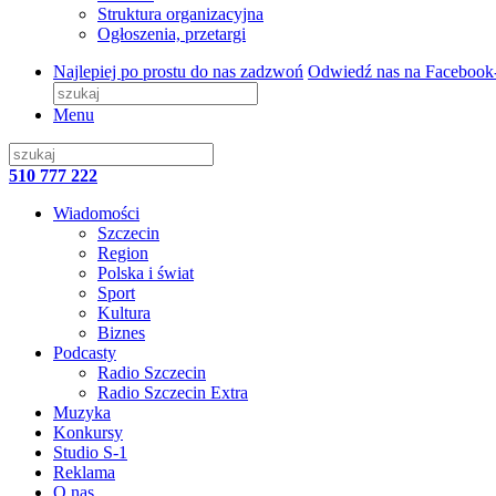
Struktura organizacyjna
Ogłoszenia, przetargi
Najlepiej po prostu do nas zadzwoń
Odwiedź nas na Facebook
Menu
510 777 222
Wiadomości
Szczecin
Region
Polska i świat
Sport
Kultura
Biznes
Podcasty
Radio Szczecin
Radio Szczecin Extra
Muzyka
Konkursy
Studio S-1
Reklama
O nas