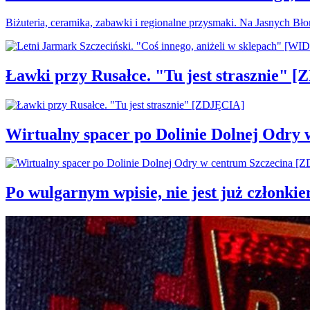
Biżuteria, ceramika, zabawki i regionalne przysmaki. Na Jasnych Bł
Ławki przy Rusałce. "Tu jest strasznie" 
Wirtualny spacer po Dolinie Dolnej Odry
Po wulgarnym wpisie, nie jest już członki