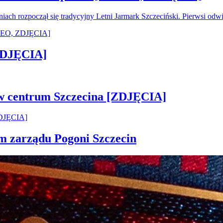
oniach rozpoczął się tradycyjny Letni Jarmark Szczeciński. Pierwsi od
[ZDJĘCIA]
 w centrum Szczecina [ZDJĘCIA]
em zarządu Pogoni Szczecin