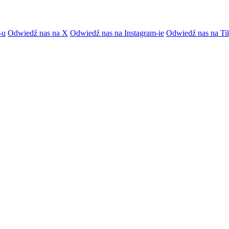
-u
Odwiedź nas na X
Odwiedź nas na Instagram-ie
Odwiedź nas na Ti