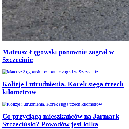
Mateusz Łęgowski ponownie zagrał w
Szczecinie
Kolizje i utrudnienia. Korek sięga trzech
kilometrów
Co przyciąga mieszkańców na Jarmark
Szczeciński? Powodów jest kilka