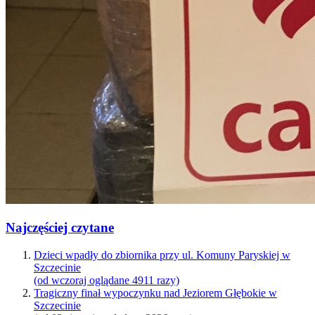
Najczęściej czytane
Dzieci wpadły do zbiornika przy ul. Komuny Paryskiej w
Szczecinie
(od wczoraj oglądane 4911 razy)
Tragiczny finał wypoczynku nad Jeziorem Głębokie w
Szczecinie