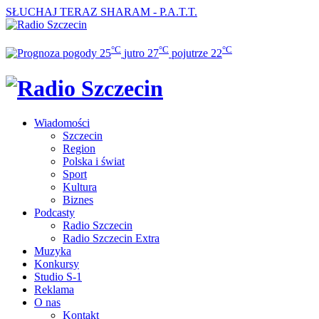
SŁUCHAJ TERAZ
SHARAM - P.A.T.T.
°C
°C
°C
25
jutro
27
pojutrze
22
Wiadomości
Szczecin
Region
Polska i świat
Sport
Kultura
Biznes
Podcasty
Radio Szczecin
Radio Szczecin Extra
Muzyka
Konkursy
Studio S-1
Reklama
O nas
Kontakt