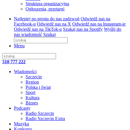
Struktura organizacyjna
Ogłoszenia, przetargi
Najlepiej po prostu do nas zadzwoń
Odwiedź nas na
Facebook-u
Odwiedź nas na X
Odwiedź nas na Instagram-ie
Odwiedź nas na TikTok-u
Szukaj nas na Spotify
Wyślij do
nas wiadomość
Szukaj
Menu
510 777 222
Wiadomości
Szczecin
Region
Polska i świat
Sport
Kultura
Biznes
Podcasty
Radio Szczecin
Radio Szczecin Extra
Muzyka
Konkursy