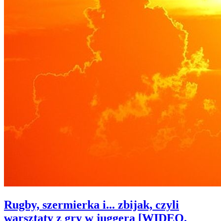
Rugby, szermierka i... zbijak, czyli
warsztaty z gry w juggera [WIDEO,