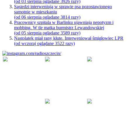
(od 03 sierpnia oglądane 3926 razy)
Sąsiedzi interweniują w sprawie psa pozostawionego
samotnie w mieszkaniu
(od 06 sierpnia oglądane 3814 razy)
Pracownicy szpitala w Barlinku ujawniają nepotyzm i
mobbing. W tle matka burmistrz Lewandowskiej
(od 05 sierpnia oglądane 3589 razy)
Nastolatek miał rany kłute. Interweniował śmigłowiec LPR
(od wczoraj oglądane 3522 razy)