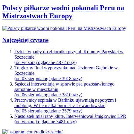
Polscy piłkarze wodni pokonali Peru na
Mistrzostwach Europy
Najczęściej czytane
Dzieci wpadły do zbiornika przy ul. Komuny Paryskiej w
Szczecinie
(od wczoraj oglądane 4872 razy)
Tragiczny finał wypoczynku nad Jeziorem Głębokie w
Szczecinie
(od 03 sierpnia oglądane 3918 razy)
Sąsiedzi interweniują w sprawie psa pozostawionego
samotnie w mieszkaniu
(od 06 sierpnia oglądane 3810 razy)
Pracownicy szpitala w Barlinku ujawniają nepotyzm i
mobbing. W tle matka burmistrz Lewandowskiej
(od 05 sierpnia oglądane 3579 razy)
Nastolatek miał rany kłute. Interweniował śmigłowiec LPR
(od wczoraj oglądane 3481 razy)