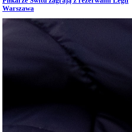
Piłkarze Świtu zagrają z rezerwami Legii
Warszawa