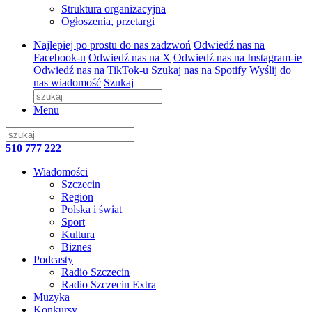
Struktura organizacyjna
Ogłoszenia, przetargi
Najlepiej po prostu do nas zadzwoń
Odwiedź nas na
Facebook-u
Odwiedź nas na X
Odwiedź nas na Instagram-ie
Odwiedź nas na TikTok-u
Szukaj nas na Spotify
Wyślij do
nas wiadomość
Szukaj
Menu
510 777 222
Wiadomości
Szczecin
Region
Polska i świat
Sport
Kultura
Biznes
Podcasty
Radio Szczecin
Radio Szczecin Extra
Muzyka
Konkursy