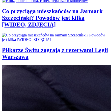
Co przyciąga mieszkańców na Jarmark
Szczeciński? Powodów jest kilka
[WIDEO, ZDJĘCIA]
Piłkarze Świtu zagrają z rezerwami Legii
Warszawa