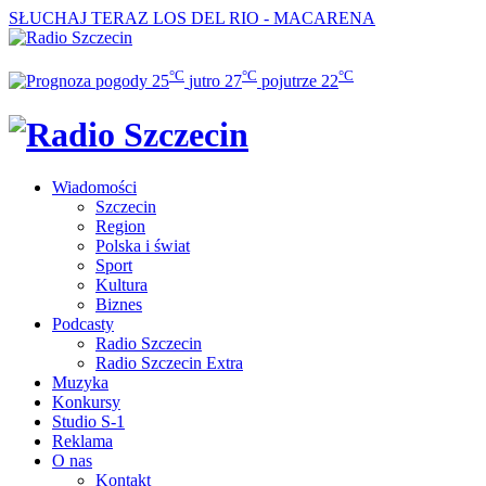
SŁUCHAJ TERAZ
LOS DEL RIO - MACARENA
°C
°C
°C
25
jutro
27
pojutrze
22
Wiadomości
Szczecin
Region
Polska i świat
Sport
Kultura
Biznes
Podcasty
Radio Szczecin
Radio Szczecin Extra
Muzyka
Konkursy
Studio S-1
Reklama
O nas
Kontakt