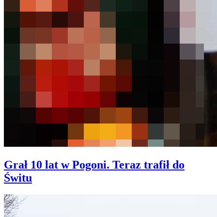
Grał 10 lat w Pogoni. Teraz trafił do
Świtu