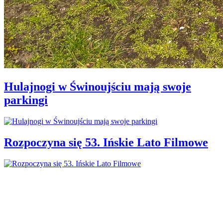
Hulajnogi w Świnoujściu mają swoje
parkingi
Rozpoczyna się 53. Ińskie Lato Filmowe