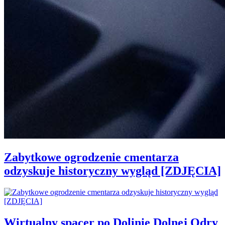
Zabytkowe ogrodzenie cmentarza
odzyskuje historyczny wygląd [ZDJĘCIA]
Wirtualny spacer po Dolinie Dolnej Odry