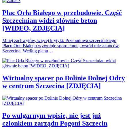
Plac Orła Białego w przebudowie. Część
Szczecinian widzi głównie beton
[WIDEO, ZDJĘCIA]
Mniej zachwytów, więcej krytyki. Przebudowa szczecińskiego
Placu Orła Białego wywołuje sporo emocji wśród mieszkańców
Szczecina. Według planu…
Wirtualny spacer po Dolinie Dolnej Odry
w centrum Szczecina [ZDJĘCIA]
Po wulgarnym wpisie, nie jest już
członkiem zarządu Pogoni Szczecin