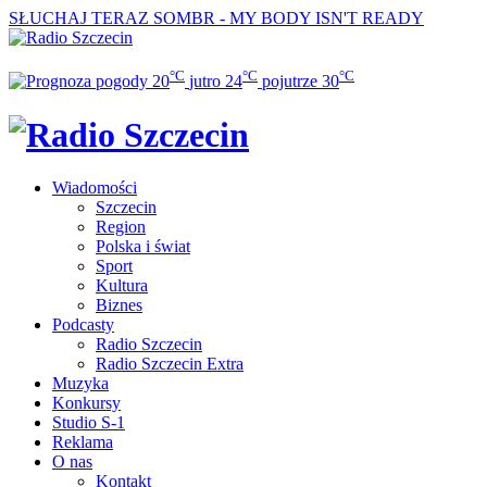
SŁUCHAJ TERAZ
SOMBR - MY BODY ISN'T READY
°C
°C
°C
20
jutro
24
pojutrze
30
Wiadomości
Szczecin
Region
Polska i świat
Sport
Kultura
Biznes
Podcasty
Radio Szczecin
Radio Szczecin Extra
Muzyka
Konkursy
Studio S-1
Reklama
O nas
Kontakt