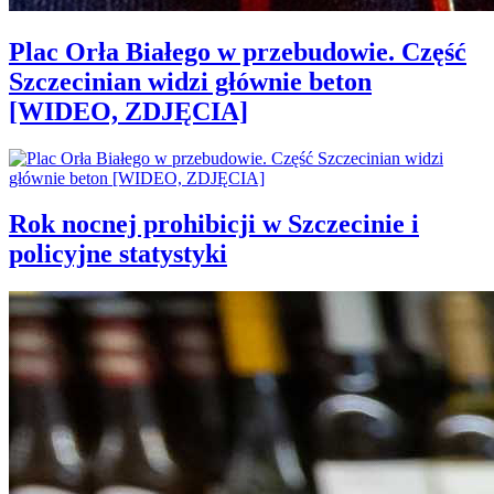
Plac Orła Białego w przebudowie. Część
Szczecinian widzi głównie beton
[WIDEO, ZDJĘCIA]
Rok nocnej prohibicji w Szczecinie i
policyjne statystyki