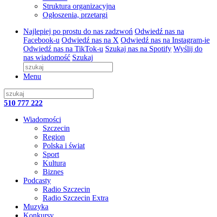
Struktura organizacyjna
Ogłoszenia, przetargi
Najlepiej po prostu do nas zadzwoń
Odwiedź nas na
Facebook-u
Odwiedź nas na X
Odwiedź nas na Instagram-ie
Odwiedź nas na TikTok-u
Szukaj nas na Spotify
Wyślij do
nas wiadomość
Szukaj
Menu
510 777 222
Wiadomości
Szczecin
Region
Polska i świat
Sport
Kultura
Biznes
Podcasty
Radio Szczecin
Radio Szczecin Extra
Muzyka
Konkursy