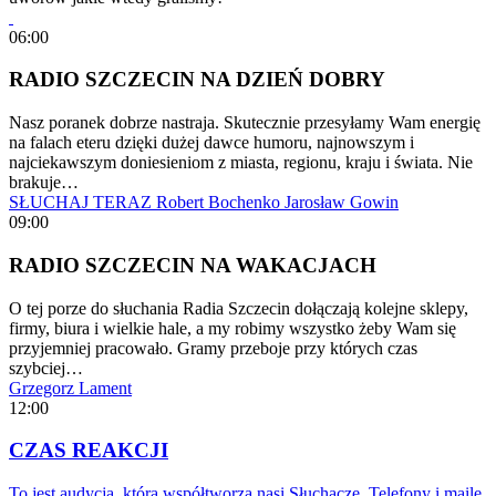
06:00
RADIO SZCZECIN NA DZIEŃ DOBRY
Nasz poranek dobrze nastraja. Skutecznie przesyłamy Wam energię
na falach eteru dzięki dużej dawce humoru, najnowszym i
najciekawszym doniesieniom z miasta, regionu, kraju i świata. Nie
brakuje…
SŁUCHAJ TERAZ
Robert Bochenko
Jarosław Gowin
09:00
RADIO SZCZECIN NA WAKACJACH
O tej porze do słuchania Radia Szczecin dołączają kolejne sklepy,
firmy, biura i wielkie hale, a my robimy wszystko żeby Wam się
przyjemniej pracowało. Gramy przeboje przy których czas
szybciej…
Grzegorz Lament
12:00
CZAS REAKCJI
To jest audycja, którą współtworzą nasi Słuchacze. Telefony i maile