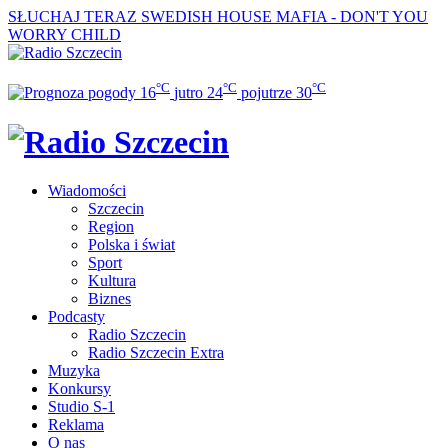
SŁUCHAJ TERAZ
SWEDISH HOUSE MAFIA - DON'T YOU
WORRY CHILD
°C
°C
°C
16
jutro
24
pojutrze
30
Wiadomości
Szczecin
Region
Polska i świat
Sport
Kultura
Biznes
Podcasty
Radio Szczecin
Radio Szczecin Extra
Muzyka
Konkursy
Studio S-1
Reklama
O nas