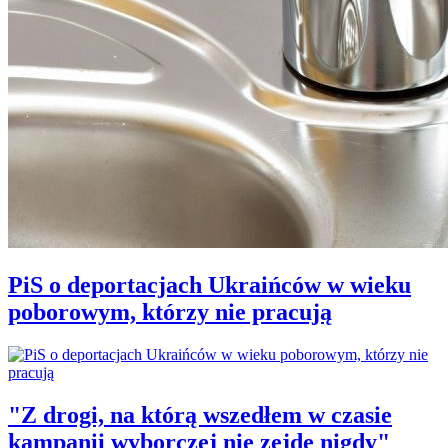
PiS o deportacjach Ukraińców w wieku
poborowym, którzy nie pracują
"Z drogi, na którą wszedłem w czasie
kampanii wyborczej nie zejdę nigdy"