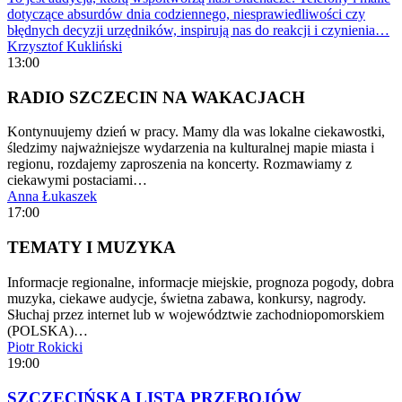
dotyczące absurdów dnia codziennego, niesprawiedliwości czy
błędnych decyzji urzędników, inspirują nas do reakcji i czynienia…
Krzysztof Kukliński
13:00
RADIO SZCZECIN NA WAKACJACH
Kontynuujemy dzień w pracy. Mamy dla was lokalne ciekawostki,
śledzimy najważniejsze wydarzenia na kulturalnej mapie miasta i
regionu, rozdajemy zaproszenia na koncerty. Rozmawiamy z
ciekawymi postaciami…
Anna Łukaszek
17:00
TEMATY I MUZYKA
Informacje regionalne, informacje miejskie, prognoza pogody, dobra
muzyka, ciekawe audycje, świetna zabawa, konkursy, nagrody.
Słuchaj przez internet lub w województwie zachodniopomorskiem
(POLSKA)…
Piotr Rokicki
19:00
SZCZECIŃSKA LISTA PRZEBOJÓW