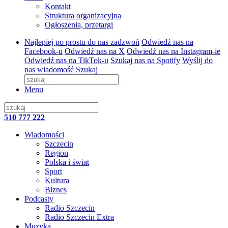
Kontakt
Struktura organizacyjna
Ogłoszenia, przetargi
Najlepiej po prostu do nas zadzwoń
Odwiedź nas na
Facebook-u
Odwiedź nas na X
Odwiedź nas na Instagram-ie
Odwiedź nas na TikTok-u
Szukaj nas na Spotify
Wyślij do
nas wiadomość
Szukaj
Menu
510 777 222
Wiadomości
Szczecin
Region
Polska i świat
Sport
Kultura
Biznes
Podcasty
Radio Szczecin
Radio Szczecin Extra
Muzyka