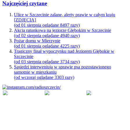
Najczęściej czytane
Ulice w Szczecinie zalane, alerty prawie w całym kraju
[ZDJĘCIA]
(od 01 sierpnia oglądane 8497 razy)
Akcja ratunkowa na jeziorze Głębokim w Szczecinie
(od 02 sierpnia oglądane 4940 razy)
Pożar domu w Mierzynie
(od 01 sierpnia oglądane 4225 razy)
Tragiczny finał wypoczynku nad Jeziorem Głębokie w
Szczecinie
(od 03 sierpnia oglądane 3734 razy)
Sąsiedzi interweniują w sprawie psa pozostawionego
samotnie w mieszkaniu
(od wczoraj oglądane 3303 razy)