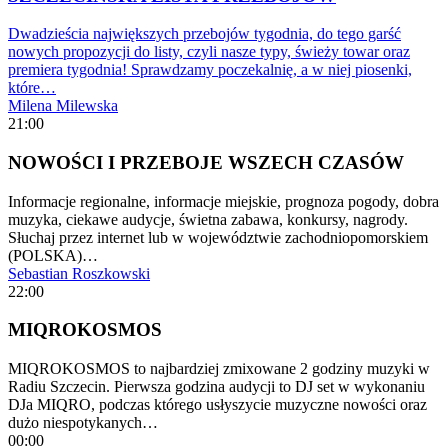
Dwadzieścia największych przebojów tygodnia, do tego garść
nowych propozycji do listy, czyli nasze typy, świeży towar oraz
premiera tygodnia! Sprawdzamy poczekalnię, a w niej piosenki,
które…
Milena Milewska
21:00
NOWOŚCI I PRZEBOJE WSZECH CZASÓW
Informacje regionalne, informacje miejskie, prognoza pogody, dobra
muzyka, ciekawe audycje, świetna zabawa, konkursy, nagrody.
Słuchaj przez internet lub w województwie zachodniopomorskiem
(POLSKA)…
Sebastian Roszkowski
22:00
MIQROKOSMOS
MIQROKOSMOS to najbardziej zmixowane 2 godziny muzyki w
Radiu Szczecin. Pierwsza godzina audycji to DJ set w wykonaniu
DJa MIQRO, podczas którego usłyszycie muzyczne nowości oraz
dużo niespotykanych…
00:00