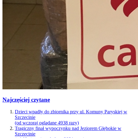
Najczęściej czytane
Dzieci wpadły do zbiornika przy ul. Komuny Paryskiej w
Szczecinie
(od wczoraj oglądane 4938 razy)
Tragiczny finał wypoczynku nad Jeziorem Głębokie w
Szczecinie