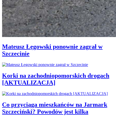
Mateusz Łęgowski ponownie zagrał w
Szczecinie
Korki na zachodniopomorskich drogach
[AKTUALIZACJA]
Co przyciąga mieszkańców na Jarmark
Szczeciński? Powodów jest kilka