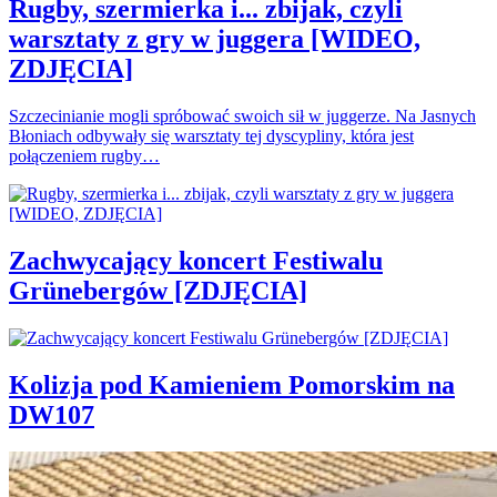
Rugby, szermierka i... zbijak, czyli
warsztaty z gry w juggera [WIDEO,
ZDJĘCIA]
Szczecinianie mogli spróbować swoich sił w juggerze. Na Jasnych
Błoniach odbywały się warsztaty tej dyscypliny, która jest
połączeniem rugby…
Zachwycający koncert Festiwalu
Grünebergów [ZDJĘCIA]
Kolizja pod Kamieniem Pomorskim na
DW107