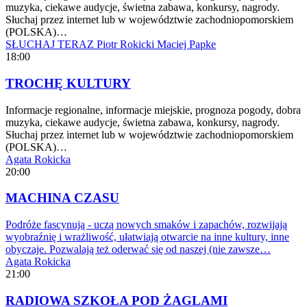
muzyka, ciekawe audycje, świetna zabawa, konkursy, nagrody.
Słuchaj przez internet lub w województwie zachodniopomorskiem
(POLSKA)…
SŁUCHAJ TERAZ
Piotr Rokicki
Maciej Papke
18:00
TROCHĘ KULTURY
Informacje regionalne, informacje miejskie, prognoza pogody, dobra
muzyka, ciekawe audycje, świetna zabawa, konkursy, nagrody.
Słuchaj przez internet lub w województwie zachodniopomorskiem
(POLSKA)…
Agata Rokicka
20:00
MACHINA CZASU
Podróże fascynują - uczą nowych smaków i zapachów, rozwijają
wyobraźnię i wrażliwość, ułatwiają otwarcie na inne kultury, inne
obyczaje. Pozwalają też oderwać się od naszej (nie zawsze…
Agata Rokicka
21:00
RADIOWA SZKOŁA POD ŻAGLAMI