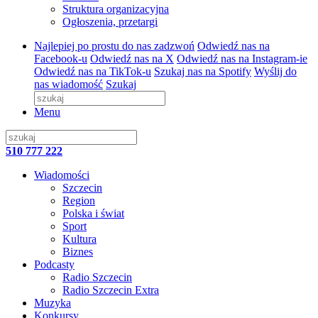
Struktura organizacyjna
Ogłoszenia, przetargi
Najlepiej po prostu do nas zadzwoń
Odwiedź nas na
Facebook-u
Odwiedź nas na X
Odwiedź nas na Instagram-ie
Odwiedź nas na TikTok-u
Szukaj nas na Spotify
Wyślij do
nas wiadomość
Szukaj
Menu
510 777 222
Wiadomości
Szczecin
Region
Polska i świat
Sport
Kultura
Biznes
Podcasty
Radio Szczecin
Radio Szczecin Extra
Muzyka
Konkursy