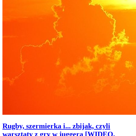
Rugby, szermierka i... zbijak, czyli
warsztaty z gry w juggera [WIDEO,