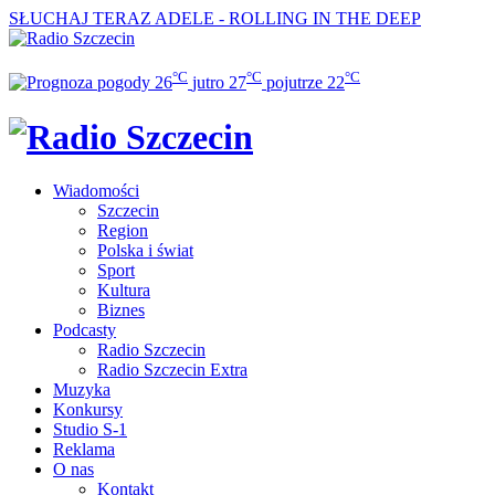
SŁUCHAJ TERAZ
ADELE - ROLLING IN THE DEEP
°C
°C
°C
26
jutro
27
pojutrze
22
Wiadomości
Szczecin
Region
Polska i świat
Sport
Kultura
Biznes
Podcasty
Radio Szczecin
Radio Szczecin Extra
Muzyka
Konkursy
Studio S-1
Reklama
O nas
Kontakt