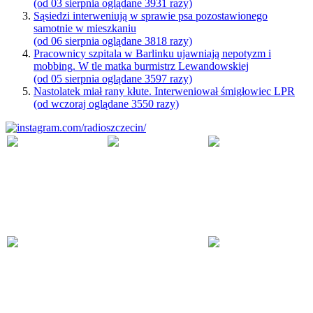
(od 03 sierpnia oglądane 3931 razy)
Sąsiedzi interweniują w sprawie psa pozostawionego
samotnie w mieszkaniu
(od 06 sierpnia oglądane 3818 razy)
Pracownicy szpitala w Barlinku ujawniają nepotyzm i
mobbing. W tle matka burmistrz Lewandowskiej
(od 05 sierpnia oglądane 3597 razy)
Nastolatek miał rany kłute. Interweniował śmigłowiec LPR
(od wczoraj oglądane 3550 razy)