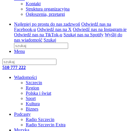
Kontakt
Struktura organizacyjna
Ogłoszenia, przetargi
Najlepiej po prostu do nas zadzwoń
Odwiedź nas na
Facebook-u
Odwiedź nas na X
Odwiedź nas na Instagram-ie
Odwiedź nas na TikTok-u
Szukaj nas na Spotify
Wyślij do
nas wiadomość
Szukaj
Menu
510 777 222
Wiadomości
Szczecin
Region
Polska i świat
Sport
Kultura
Biznes
Podcasty
Radio Szczecin
Radio Szczecin Extra
Muzyka