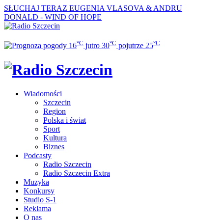
SŁUCHAJ TERAZ
EUGENIA VLASOVA & ANDRU
DONALD - WIND OF HOPE
°C
°C
°C
16
jutro
30
pojutrze
25
Wiadomości
Szczecin
Region
Polska i świat
Sport
Kultura
Biznes
Podcasty
Radio Szczecin
Radio Szczecin Extra
Muzyka
Konkursy
Studio S-1
Reklama
O nas