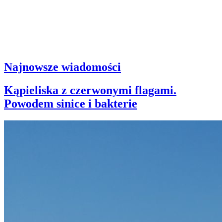
Najnowsze wiadomości
Kąpieliska z czerwonymi flagami.
Powodem sinice i bakterie