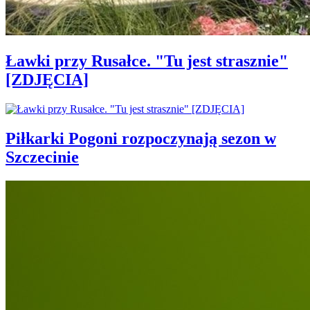
Ławki przy Rusałce. "Tu jest strasznie"
[ZDJĘCIA]
Piłkarki Pogoni rozpoczynają sezon w
Szczecinie