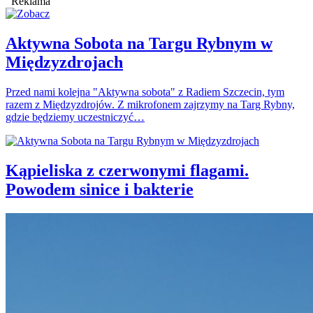
Reklama
Aktywna Sobota na Targu Rybnym w
Międzyzdrojach
Przed nami kolejna "Aktywna sobota" z Radiem Szczecin, tym
razem z Międzyzdrojów. Z mikrofonem zajrzymy na Targ Rybny,
gdzie będziemy uczestniczyć…
Kąpieliska z czerwonymi flagami.
Powodem sinice i bakterie