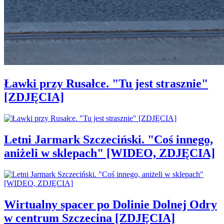
Ławki przy Rusałce. "Tu jest strasznie"
[ZDJĘCIA]
Letni Jarmark Szczeciński. "Coś innego,
aniżeli w sklepach" [WIDEO, ZDJĘCIA]
Wirtualny spacer po Dolinie Dolnej Odry
w centrum Szczecina [ZDJĘCIA]