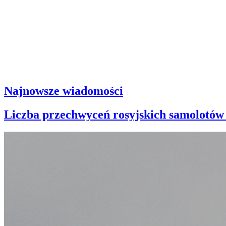
Najnowsze wiadomości
Liczba przechwyceń rosyjskich samolotów