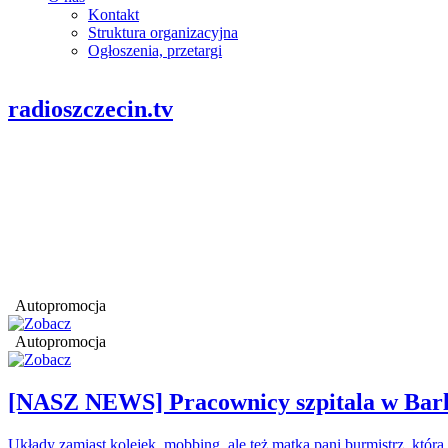
Kontakt
Struktura organizacyjna
Ogłoszenia, przetargi
radioszczecin.tv
Autopromocja
Autopromocja
[NASZ NEWS] Pracownicy szpitala w Barl
Układy zamiast kolejek, mobbing, ale też matka pani burmistrz, któr