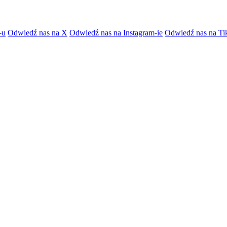
-u
Odwiedź nas na X
Odwiedź nas na Instagram-ie
Odwiedź nas na Ti