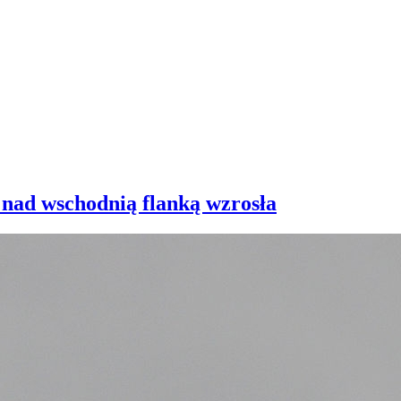
 nad wschodnią flanką wzrosła