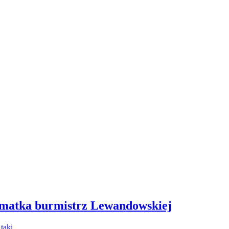
 matka burmistrz Lewandowskiej
- taki…