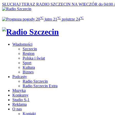
SŁUCHAJ TERAZ
RADIO SZCZECIN NA WIECZÓR do 04:00
°C
°C
°C
20
jutro
21
pojutrze
24
Wiadomości
Szczecin
Region
Polska i świat
Sport
Kultura
Biznes
Podcasty
Radio Szczecin
Radio Szczecin Extra
Muzyka
Konkursy
Studio S-1
Reklama
O nas
Kontakt