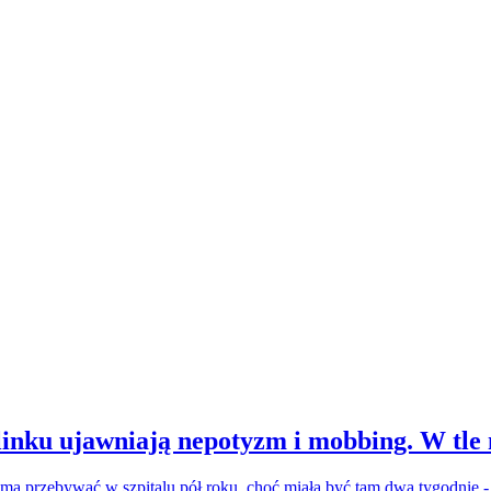
inku ujawniają nepotyzm i mobbing. W tle
a ma przebywać w szpitalu pół roku, choć miała być tam dwa tygodnie 