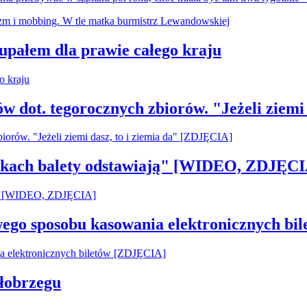
 upałem dla prawie całego kraju
ów dot. tegorocznych zbiorów. "Jeżeli ziemi
pilkach balety odstawiają" [WIDEO, ZDJĘCI
owego sposobu kasowania elektronicznych b
łobrzegu