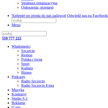
Struktura organizacyjna
Ogłoszenia, przetargi
Najlepiej po prostu do nas zadzwoń
Odwiedź nas na Facebook
Menu
510 777 222
Wiadomości
Szczecin
Region
Polska i świat
Sport
Kultura
Biznes
Podcasty
Radio Szczecin
Radio Szczecin Extra
Muzyka
Konkursy
Studio S-1
Reklama
O nas